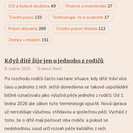
SVJ a bytová družstva
49
Finance a investování
27
Trestní právo
133
Technologie, AI a soukromí
17
Právní aktuality
269
Ostatní právní témata
112
Zmínky v médiích
151
Když dítě žije jen u jednoho z rodičů
8. ledna 2025
5 minut čtení
Po rozchodu rodičů často nastane situace, kdy dítě tráví více
času u jednoho z nich. Ještě donedávna se takové uspořádání
běžně označovalo jako výlučná péče jednoho z rodičů. Od 1.
ledna 2026 ale zákon tuto terminologii opustil. Nová úprava
už nerozlišuje výlučnou, střídavou a společnou péči. Vychází z
toho, že o dítě mají pečovat oba rodiče, a pokud se
nedohodnou, soud určí rozsah péče každého z nich.