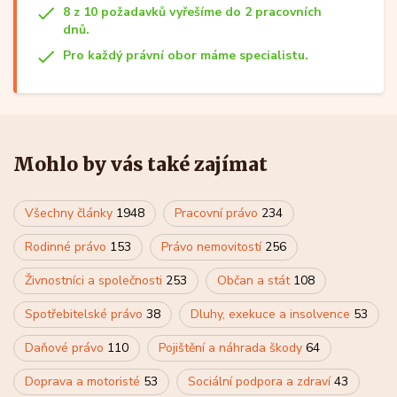
8 z 10 požadavků vyřešíme do 2 pracovních
dnů.
Pro každý právní obor máme specialistu.
Mohlo by vás také zajímat
Všechny články
1948
Pracovní právo
234
Rodinné právo
153
Právo nemovitostí
256
Živnostníci a společnosti
253
Občan a stát
108
Spotřebitelské právo
38
Dluhy, exekuce a insolvence
53
Daňové právo
110
Pojištění a náhrada škody
64
Doprava a motoristé
53
Sociální podpora a zdraví
43