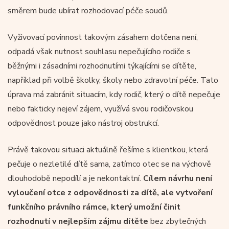
směrem bude ubírat rozhodovací péče soudů.
Vyživovací povinnost takovým zásahem dotčena není,
odpadá však nutnost souhlasu nepečujícího rodiče s
běžnými i zásadními rozhodnutími týkajícími se dítěte,
například při volbě školky, školy nebo zdravotní péče. Tato
úprava má zabránit situacím, kdy rodič, který o dítě nepečuje
nebo fakticky nejeví zájem, využívá svou rodičovskou
odpovědnost pouze jako nástroj obstrukcí.
Právě takovou situaci aktuálně řešíme s klientkou, která
pečuje o nezletilé dítě sama, zatímco otec se na výchově
dlouhodobě nepodílí a je nekontaktní.
Cílem návrhu není
vyloučení otce z odpovědnosti za dítě, ale vytvoření
funkčního právního rámce, který umožní činit
rozhodnutí v nejlepším zájmu dítěte
bez zbytečných