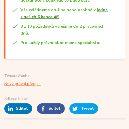
dostanete a kolik vás to bude stát.
Vše zvládneme on-line nebo osobně v
jedné
z našich 6 kanceláří
.
8 z 10 požadavků vyřešíme do 2 pracovních
dnů.
Pro každý právní obor máme specialistu.
Témata článku:
Nový právní předpis
Sdílejte článek
Sdílet
Sdílet
Tweet