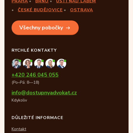
PRAHA
BRNO
ÚSTÍ NAD LABEM
ČESKÉ BUDĚJOVICE
OSTRAVA
Všechny pobočky
RYCHLÉ KONTAKTY
+420 246 045 055
(Po–Pá: 8—18)
info@dostupnyadvokat.cz
Kdykoliv
DŮLEŽITÉ INFORMACE
Kontakt