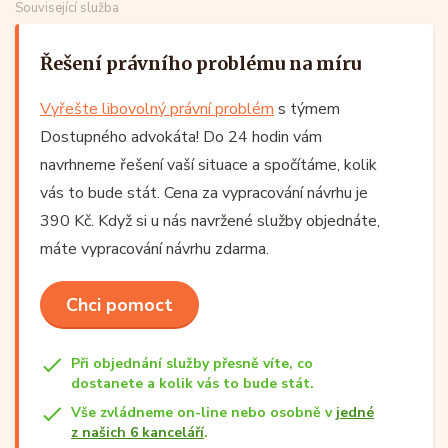
Související služba
Řešení právního problému na míru
Vyřešte libovolný právní problém
s týmem
Dostupného advokáta! Do 24 hodin vám
navrhneme řešení vaší situace a spočítáme, kolik
vás to bude stát. Cena za vypracování návrhu je
390 Kč. Když si u nás navržené služby objednáte,
máte vypracování návrhu zdarma.
Chci pomoct
Při objednání služby přesně víte, co
dostanete a kolik vás to bude stát.
Vše zvládneme on-line nebo osobně v
jedné
z našich 6 kanceláří
.