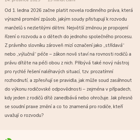
Od 1. ledna 2026 začne platit novela rodinného práva, která
výrazně promění způsob, jakým soudy přistupují k rozvodu
manželů s nezletilými dětmi. Největší změnou je propojení
řízení o rozvodu a o dětech do jednoho společného procesu.
Z právního slovníku zároveň mizí označení jako „střídavá“
nebo „výlučná“ péče – zákon nově staví na rovnosti rodičů a
právu dítěte na péči obou z nich. Přibývá také nový nástroj
pro rychlé řešení naléhavých situací, tzv. prozatímní
rozhodnutí, a zpřesňují se pravidla, jak může soud zasáhnout
do výkonu rodičovské odpovědnosti – zejména v případech,
kdy jeden z rodičů dítě zanedbává nebo ohrožuje. Jak přesně
se soudní praxe změní a co to znamená pro rodiče, kteří
uvažují o rozvodu?