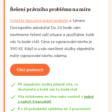
Řešení právního problému na míru
Vyřešte libovolný právní problém
s týmem
Dostupného advokáta! Do 24 hodin vám
navrhneme řešení vaší situace a spočítáme, kolik
vás to bude stát. Cena za vypracování návrhu je
390 Kč. Když si u nás navržené služby objednáte,
máte vypracování návrhu zdarma.
Chci pomoct
Při objednání služby přesně víte, co
dostanete a kolik vás to bude stát.
Vše zvládneme on-line nebo osobně v
jedné
z našich 6 kanceláří
.
8 z 10 požadavků vyřešíme do 2 pracovních