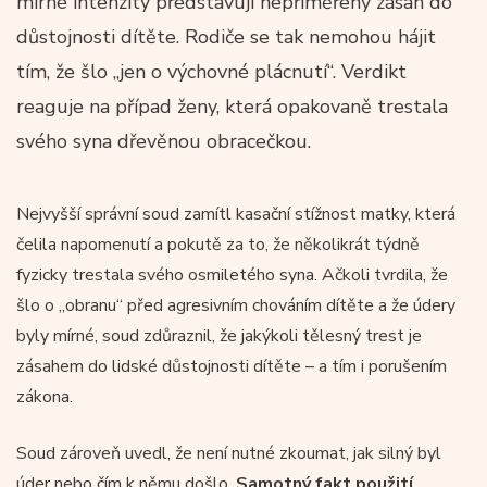
mírné intenzity představují nepřiměřený zásah do
důstojnosti dítěte. Rodiče se tak nemohou hájit
tím, že šlo „jen o výchovné plácnutí“. Verdikt
reaguje na případ ženy, která opakovaně trestala
svého syna dřevěnou obracečkou.
Nejvyšší správní soud zamítl kasační stížnost matky, která
čelila napomenutí a pokutě za to, že několikrát týdně
fyzicky trestala svého osmiletého syna. Ačkoli tvrdila, že
šlo o „obranu“ před agresivním chováním dítěte a že údery
byly mírné, soud zdůraznil, že jakýkoli tělesný trest je
zásahem do lidské důstojnosti dítěte – a tím i porušením
zákona.
Soud zároveň uvedl, že není nutné zkoumat, jak silný byl
úder nebo čím k němu došlo.
Samotný fakt použití