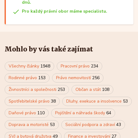
dnů.
Pro každý právní obor máme specialistu.
Mohlo by vás také zajímat
Všechny články
1948
Pracovní právo
234
Rodinné právo
153
Právo nemovitostí
256
Živnostníci a společnosti
253
Občan a stát
108
Spotřebitelské právo
38
Dluhy, exekuce a insolvence
53
Daňové právo
110
Pojištění a náhrada škody
64
Doprava a motoristé
53
Sociální podpora a zdraví
43
SVJ a bytová družstva
49
Finance a investování
27