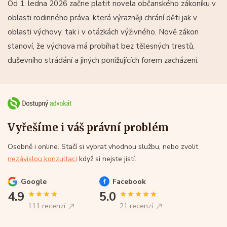
Od 1. ledna 2026 začne platit novela občanského zákoníku v
oblasti rodinného práva, která výrazněji chrání děti jak v
oblasti výchovy, tak i v otázkách výživného. Nově zákon
stanoví, že výchova má probíhat bez tělesných trestů,
duševního strádání a jiných ponižujících forem zacházení.
Vyřešíme i váš právní problém
Osobně i online. Stačí si vybrat vhodnou službu, nebo zvolit
nezávislou konzultaci
když si nejste jistí.
Google
Facebook
4.9
5.0
111 recenzí
21 recenzí