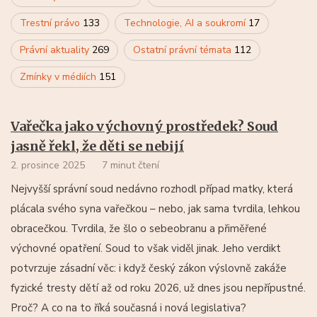
Trestní právo
133
Technologie, AI a soukromí
17
Právní aktuality
269
Ostatní právní témata
112
Zmínky v médiích
151
Vařečka jako výchovný prostředek? Soud
jasně řekl, že děti se nebijí
2. prosince 2025
7 minut čtení
Nejvyšší správní soud nedávno rozhodl případ matky, která
plácala svého syna vařečkou – nebo, jak sama tvrdila, lehkou
obracečkou. Tvrdila, že šlo o sebeobranu a přiměřené
výchovné opatření. Soud to však viděl jinak. Jeho verdikt
potvrzuje zásadní věc: i když český zákon výslovně zakáže
fyzické tresty dětí až od roku 2026, už dnes jsou nepřípustné.
Proč? A co na to říká současná i nová legislativa?