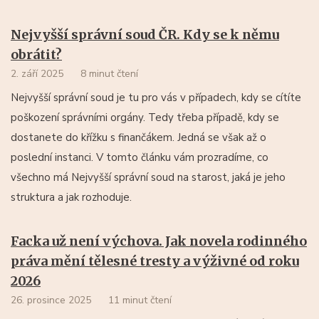
Nejvyšší správní soud ČR. Kdy se k němu
obrátit?
2. září 2025
8 minut čtení
Nejvyšší správní soud je tu pro vás v případech, kdy se cítíte
poškození správními orgány. Tedy třeba případě, kdy se
dostanete do křížku s finančákem. Jedná se však až o
poslední instanci. V tomto článku vám prozradíme, co
všechno má Nejvyšší správní soud na starost, jaká je jeho
struktura a jak rozhoduje.
Facka už není výchova. Jak novela rodinného
práva mění tělesné tresty a výživné od roku
2026
26. prosince 2025
11 minut čtení