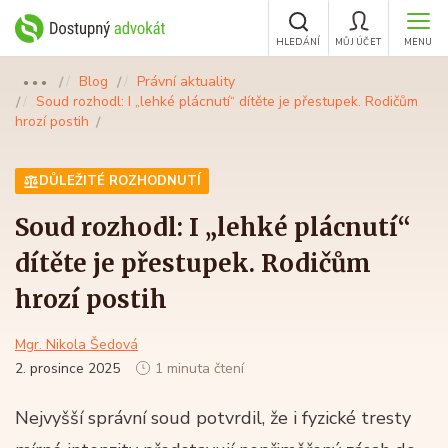
HLEDÁNÍ
MŮJ ÚČET
MENU
Blog
Právní aktuality
●●●
Soud rozhodl: I „lehké plácnutí“ dítěte je přestupek. Rodičům
hrozí postih
DŮLEŽITÉ ROZHODNUTÍ
Soud rozhodl: I „lehké plácnutí“
dítěte je přestupek. Rodičům
hrozí postih
Mgr. Nikola Šedová
2. prosince 2025
1 minuta čtení
Nejvyšší správní soud potvrdil, že i fyzické tresty