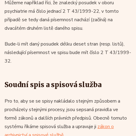
Můžeme například říci, že znalecký posudek v oboru
psychiatrie má číslo jednací 2 T 43/1999-22, v tomto
případě se tedy daná písemnost nachází (začíná) na
dvacátém druhém listě daného spisu.
Bude-li mít daný posudek délku deset stran (resp. listů),
následující písemnost ve spisu bude mít číslo 2 T 43/1999-
32.
Soudní spis a spisová služba
Pro to, aby se se spisy nakládalo stejným způsobem a
procházely stejnými procesy, jsou sepsaná pravidla ve
formě zákonů a dalších právních předpisů. Obecně tomuto
systému říkáme spisová služba a upravuje ji
zákon o
archivnictví a spisové službě
.