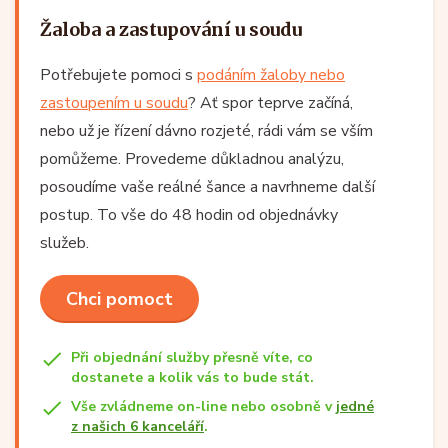
Žaloba a zastupování u soudu
Potřebujete pomoci s
podáním žaloby nebo
zastoupením u soudu
? Ať spor teprve začíná,
nebo už je řízení dávno rozjeté, rádi vám se vším
pomůžeme. Provedeme důkladnou analýzu,
posoudíme vaše reálné šance a navrhneme další
postup. To vše do 48 hodin od objednávky
služeb.
Chci pomoct
Při objednání služby přesně víte, co
dostanete a kolik vás to bude stát.
Vše zvládneme on-line nebo osobně v
jedné
z našich 6 kanceláří
.