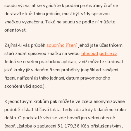
soudu výzva, ať se vyjádříte k podání protistrany či ať se
dostavíte k ústnímu jednání, musí být vždy spisovou
značkou vyznačena. Také na soudu se podle ní můžete
orientovat.
Zajímá-li vás průběh
soudního řízení
, jehož jste účastníkem,
stačí zadat spisovou značku na webu
infosoud.justice.cz
.
Jedná se o velmi praktickou aplikaci, v níž můžete sledovat,
jaké kroky již v daném řízení proběhly (například zahájení
řízení, nařízení ústního jednání, datum pravomocného
skončení věci apod.).
K jednotlivým krokům pak můžete ve zcela anonymizované
podobě získat klíčová fakta, tedy zda a kdy k danému kroku
došlo. O podstatě věci se zde hovoří jen velmi obecně
(např. „žaloba o zaplacení 31 179,36 Kč s příslušenstvím“,