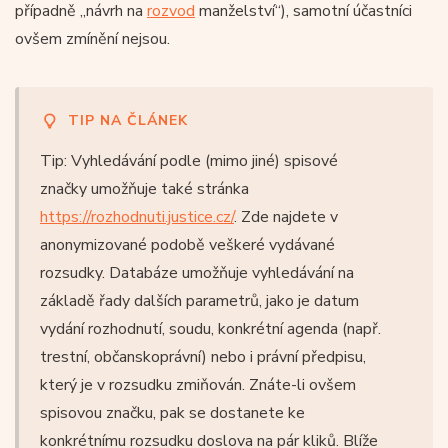
případně „návrh na
rozvod
manželství“), samotní účastníci
ovšem zmínění nejsou.
TIP NA ČLÁNEK
Tip: Vyhledávání podle (mimo jiné) spisové
značky umožňuje také stránka
https://rozhodnuti.justice.cz/
. Zde najdete v
anonymizované podobě veškeré vydávané
rozsudky. Databáze umožňuje vyhledávání na
základě řady dalších parametrů, jako je datum
vydání rozhodnutí, soudu, konkrétní agenda (např.
trestní, občanskoprávní) nebo i právní předpisu,
který je v rozsudku zmiňován. Znáte-li ovšem
spisovou značku, pak se dostanete ke
konkrétnímu rozsudku doslova na pár kliků. Blíže