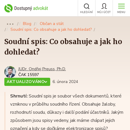
HLEDÁNÍ
MŮJ ÚČET
MENU
Blog
Občan a stát
●●●
Soudní spis: Co obsahuje a jak ho dohledat?
Soudní spis: Co obsahuje a jak ho
dohledat?
JUDr. Ondřej Preuss, Ph.D.
ČAK 15597
AKTUALIZOVÁNO
6. února 2024
Shrnutí:
Soudní spis je soubor všech dokumentů, které
vzniknou v průběhu soudního řízení. Obsahuje žaloby,
rozhodnutí soudu, důkazy i další podání účastníků. Jakým
způsobem jsou spisy vedeny, jak máme chápat jejich
označení a kdy se dočkáme elektronizace spisů?