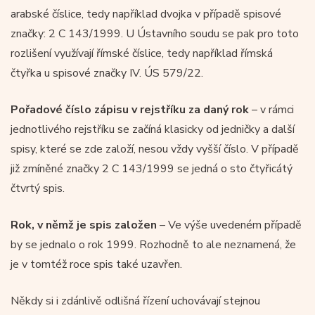
arabské číslice, tedy například dvojka v případě spisové
značky: 2 C 143/1999. U Ústavního soudu se pak pro toto
rozlišení využívají římské číslice, tedy například římská
čtyřka u spisové značky IV. ÚS 579/22.
Pořadové číslo zápisu v rejstříku za daný rok
– v rámci
jednotlivého rejstříku se začíná klasicky od jedničky a další
spisy, které se zde založí, nesou vždy vyšší číslo. V případě
již zmíněné značky 2 C 143/1999 se jedná o sto čtyřicátý
čtvrtý spis.
Rok, v němž je spis založen
– Ve výše uvedeném případě
by se jednalo o rok 1999. Rozhodně to ale neznamená, že
je v tomtéž roce spis také uzavřen.
Někdy si i zdánlivě odlišná řízení uchovávají stejnou