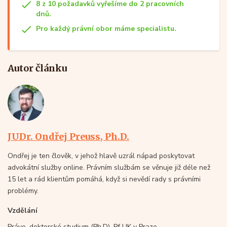
8 z 10 požadavků vyřešíme do 2 pracovních
dnů.
Pro každý právní obor máme specialistu.
Autor článku
JUDr. Ondřej Preuss, Ph.D.
Ondřej je ten člověk, v jehož hlavě uzrál nápad poskytovat
advokátní služby online. Právním službám se věnuje již déle než
15 let a rád klientům pomáhá, když si nevědí rady s právními
problémy.
Vzdělání
Právo, doktorské studium (Ph.D), Pf UK v Praze