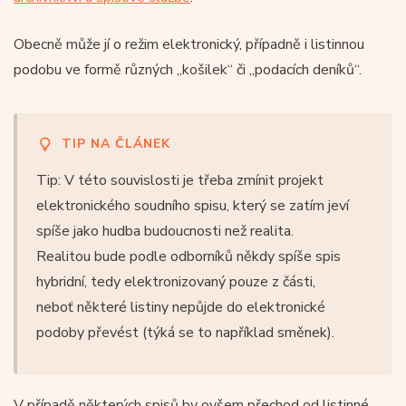
Obecně může jí o režim elektronický, případně i listinnou
podobu ve formě různých „košilek“ či „podacích deníků“.
TIP NA ČLÁNEK
Tip: V této souvislosti je třeba zmínit projekt
elektronického soudního spisu, který se zatím jeví
spíše jako hudba budoucnosti než realita.
Realitou bude podle odborníků někdy spíše spis
hybridní, tedy elektronizovaný pouze z části,
neboť některé listiny nepůjde do elektronické
podoby převést (týká se to například směnek).
V případě některých spisů by ovšem přechod od listinné