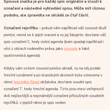
Spisová značka je pro každý spis originální a slouží k
označení a následné vyhledání spisu. Může mít různou
podobu, ale zpravidla se skládá ze čtyř částí.
Označení rejstříku
– pokud vám například váš soused dluží
peníze, nemá se k jejich vracení a vy jej žalujete, dostane váš
spis označení C, tedy civilní agenda (kam spadají například i
věci z oblasti rodinného práva, jako
rozvody
a také
opatrovnická agenda).
Kdyby vám ovšem soused peníze ukradl, vy na něj podali
trestní oznámení a po klasických úkonech byla vznesena v
rámci
trestního řízení
obžaloba, dostane soudní spis
označení T, tedy trestní agenda. Toto jsou mezi veřejností
dvě nejčastější a nejznámější označení příslušných soudních
rejstříků, v jejichž rámci je spis veden.