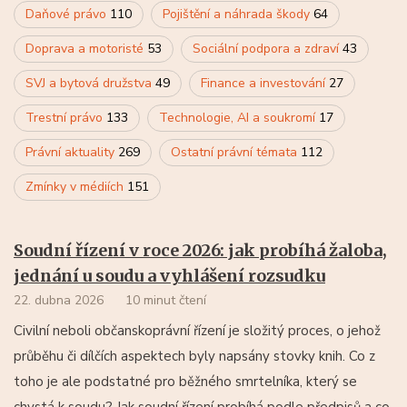
Daňové právo
110
Pojištění a náhrada škody
64
Doprava a motoristé
53
Sociální podpora a zdraví
43
SVJ a bytová družstva
49
Finance a investování
27
Trestní právo
133
Technologie, AI a soukromí
17
Právní aktuality
269
Ostatní právní témata
112
Zmínky v médiích
151
Soudní řízení v roce 2026: jak probíhá žaloba,
jednání u soudu a vyhlášení rozsudku
22. dubna 2026
10 minut čtení
Civilní neboli občanskoprávní řízení je složitý proces, o jehož
průběhu či dílčích aspektech byly napsány stovky knih. Co z
toho je ale podstatné pro běžného smrtelníka, který se
chystá k soudu? Jak soudní řízení probíhá podle předpisů a co