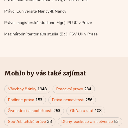
Právo, L’université Nancy-II, Nancy
Právo, magisterské studium (Mgr.), Pf UK v Praze
Mezinárodní teritoriální studia (Bc.), FSV UK v Praze
Mohlo by vás také zajímat
Všechny články
1948
Pracovní právo
234
Rodinné právo
153
Právo nemovitostí
256
Živnostníci a společnosti
253
Občan a stát
108
Spotřebitelské právo
38
Dluhy, exekuce a insolvence
53