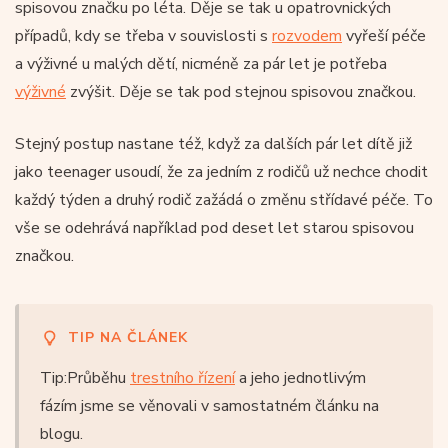
spisovou značku po léta. Děje se tak u opatrovnických
případů, kdy se třeba v souvislosti s
rozvodem
vyřeší péče
a výživné u malých dětí, nicméně za pár let je potřeba
výživné
zvýšit. Děje se tak pod stejnou spisovou značkou.
Stejný postup nastane též, když za dalších pár let dítě již
jako teenager usoudí, že za jedním z rodičů už nechce chodit
každý týden a druhý rodič zažádá o změnu střídavé péče. To
vše se odehrává například pod deset let starou spisovou
značkou.
TIP NA ČLÁNEK
Tip:Průběhu
trestního řízení
a jeho jednotlivým
fázím jsme se věnovali v samostatném článku na
blogu.