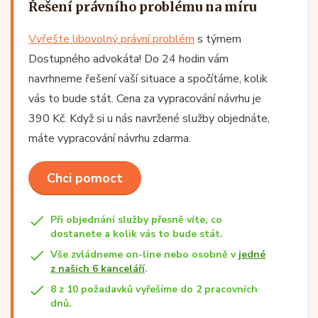
Řešení právního problému na míru
Vyřešte libovolný právní problém
s týmem
Dostupného advokáta! Do 24 hodin vám
navrhneme řešení vaší situace a spočítáme, kolik
vás to bude stát. Cena za vypracování návrhu je
390 Kč. Když si u nás navržené služby objednáte,
máte vypracování návrhu zdarma.
Chci pomoct
Při objednání služby přesně víte, co
dostanete a kolik vás to bude stát.
Vše zvládneme on-line nebo osobně v
jedné
z našich 6 kanceláří
.
8 z 10 požadavků vyřešíme do 2 pracovních
dnů.