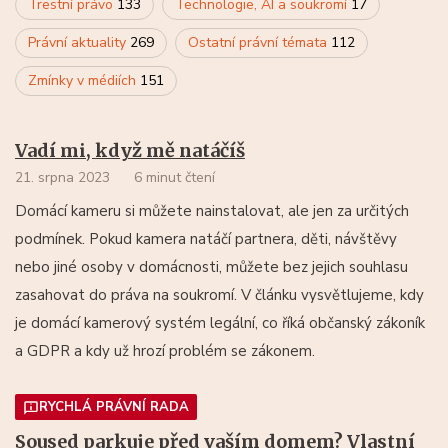
Trestní právo
133
Technologie, AI a soukromí
17
Právní aktuality
269
Ostatní právní témata
112
Zmínky v médiích
151
Vadí mi, když mě natáčíš
21. srpna 2023
6 minut čtení
Domácí kameru si můžete nainstalovat, ale jen za určitých
podmínek. Pokud kamera natáčí partnera, děti, návštěvy
nebo jiné osoby v domácnosti, můžete bez jejich souhlasu
zasahovat do práva na soukromí. V článku vysvětlujeme, kdy
je domácí kamerový systém legální, co říká občanský zákoník
a GDPR a kdy už hrozí problém se zákonem.
RYCHLÁ PRÁVNÍ RADA
Soused parkuje před vaším domem? Vlastní