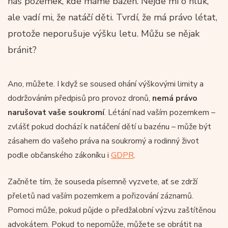
náš pozemek, kde máme bazén. Nejde mi o hluk,
ale vadí mi, že natáčí děti. Tvrdí, že má právo létat,
protože neporušuje výšku letu. Můžu se nějak
bránit?
Ano, můžete. I když se soused ohání výškovými limity a
dodržováním předpisů pro provoz dronů,
nemá právo
narušovat vaše soukromí
. Létání nad vaším pozemkem –
zvlášť pokud dochází k natáčení dětí u bazénu – může být
zásahem do vašeho práva na soukromý a rodinný život
podle občanského zákoníku i
GDPR
.
Začněte tím, že souseda písemně vyzvete, ať se zdrží
přeletů nad vaším pozemkem a pořizování záznamů.
Pomoci může, pokud půjde o předžalobní výzvu zaštítěnou
advokátem. Pokud to nepomůže, můžete se obrátit na