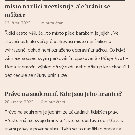
místo na ulici neexistuje, ale bránit se
můžete
12. října 2025
1 minuta čtení
Řidiči často věří, že „to místo před barákem je jejich“. Ve
skutečnosti ale veřejné parkovací místo není nikomu
vyhrazené, pokud není označeno dopravní značkou. Co když
vám ale soused svým parkováním opakovaně ztěžuje život –
třeba znemožní výhled při výjezdu nebo přístup ke vchodu? I
bez cedule se někdy bránit lze.
Právo na soukromí. Kde jsou jeho hranice?
28. února 2025
6 minut čtení
Právo na soukromí je jedním ze základních lidských práv.
Přesto má ale svoje limity a často se dostává do střetu s
jinými právy a povinnostmi. Týká se to například práva na