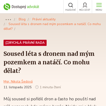
HLEDÁNÍ
MŮJ ÚČET
MENU
Blog
Právní aktuality
●●●
Soused léta s dronem nad mým pozemkem a natáčí. Co mohu
dělat?
RYCHLÁ PRÁVNÍ RADA
Soused léta s dronem nad mým
pozemkem a natáčí. Co mohu
dělat?
Mgr. Nikola Šedová
11. listopadu 2025
1 minuta čtení
Můj soused si pořídil dron a často ho pouští nad