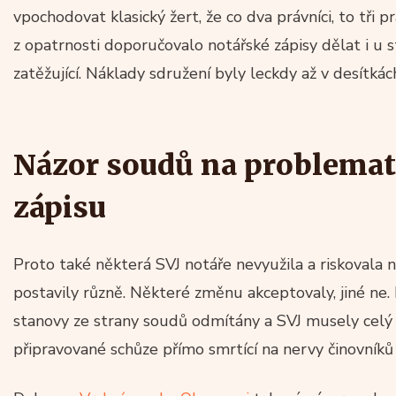
vpochodovat klasický žert, že co dva právníci, to tři pr
z opatrnosti doporučovalo notářské zápisy dělat i u st
zatěžující. Náklady sdružení byly leckdy až v desítkách
Názor soudů na problemat
zápisu
Proto také některá SVJ notáře nevyužila a riskovala
postavily různě. Některé změnu akceptovaly, jiné ne.
stanovy ze strany soudů odmítány a SVJ musely celý 
připravované schůze přímo smrtící na nervy činovníků