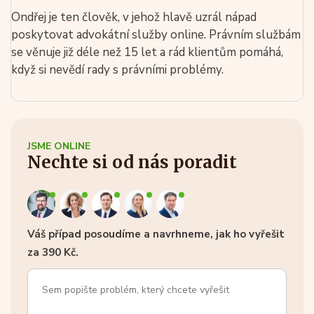
Ondřej je ten člověk, v jehož hlavě uzrál nápad
poskytovat advokátní služby online. Právním službám
se věnuje již déle než 15 let a rád klientům pomáhá,
když si nevědí rady s právními problémy.
JSME ONLINE
Nechte si od nás poradit
Váš případ posoudíme a navrhneme, jak ho vyřešit
za 390 Kč.