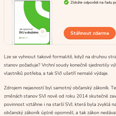
Získáte odpovědi na řadu pr
Stáhnout zdarma
Lze se vyhnout takové formalitě, když na druhou st
stanov požaduje? Vrchní soudy konečně sjednotily výk
vlastníků potřeba, a tak SVJ ušetří nemalé výdaje.
Zdrojem nejasností byl samotný občanský zákoník. Te
změnách stanov SVJ nově od roku 2014 skutečně zaved
povinnost vztáhne i na starší SVJ, která byla zvyklá 
občanský zákoník úplně opomněl, a tak zákon nedáva