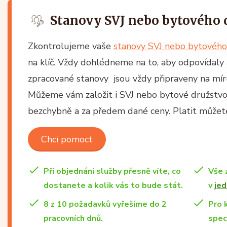
Stanovy SVJ nebo bytového 
Zkontrolujeme vaše
stanovy SVJ nebo bytového
na klíč. Vždy dohlédneme na to, aby odpovídaly 
zpracované stanovy jsou vždy připraveny na m
Můžeme vám založit i SVJ nebo bytové družstvo n
bezchybně a za předem dané ceny. Platit můžete
Chci pomoct
Při objednání služby přesně víte, co
Vše 
dostanete a kolik vás to bude stát.
v
jed
8 z 10 požadavků vyřešíme do 2
Pro 
pracovních dnů.
spec