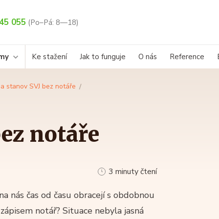
45 055
(Po–Pá: 8—18)
rmy
Ke stažení
Jak to funguje
O nás
Reference
a stanov SVJ bez notáře
ez notáře
3 minuty čtení
 na nás čas od času obracejí s obdobnou
zápisem notář? Situace nebyla jasná