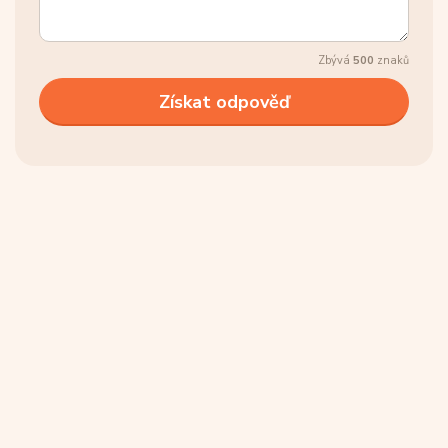
Zbývá
500
znaků