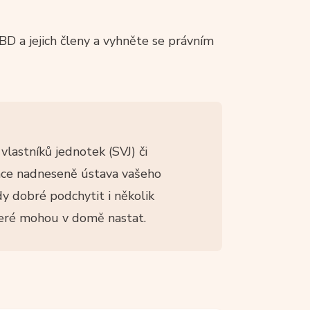
BD a jejich členy a vyhněte se právním
vlastníků jednotek (SVJ) či
once nadneseně ústava vašeho
dy dobré podchytit i několik
které mohou v domě nastat.