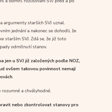
l a odmítl rozlišování SVJ před a po
a argumenty starších SVJ uznal.
vním jednání a nakonec se dohodli, že
 starším SVJ. Zdá se, že již toto
řípady odmítnutí stanov.
a jen u SVJ již založených podle NOZ,
kud ovšem takovou povinnost nemají
novách
.
je rozumné a chvályhodné.
ipravit nebo zkontrolovat stanovy pro