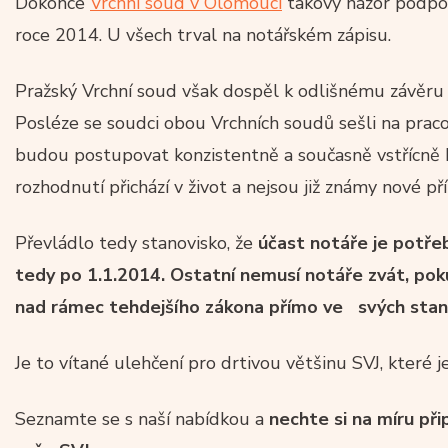
Dokonce
Vrchní soud v Olomouci
takový názor podpoři
roce 2014. U všech trval na notářském zápisu.
Pražský Vrchní soud však dospěl k odlišnému závěru 
Posléze se soudci obou Vrchních soudů sešli na praco
budou postupovat konzistentně a současně vstřícně ke
rozhodnutí přichází v život a nejsou již známy nové p
Převládlo tedy stanovisko, že
účast notáře je potřeb
tedy po 1.1.2014. Ostatní nemusí notáře zvát, po
nad rámec tehdejšího zákona přímo ve svých sta
Je to vítané ulehčení pro drtivou většinu SVJ, které 
Seznamte se s naší nabídkou a
nechte si na míru př