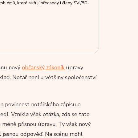
oblémů, které sužují předsedy i členy SVJ/BD.
ranu nový
občanský zákoník
úpravy
lad. Notář není u většiny společenství
n povinnost notářského zápisu o
l. Vznikla však otázka, zda se tato
na méně přísnou úpravu. Ty však nový
l jasnou odpověď. Na scénu mohl