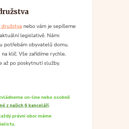
družstva
 družstva
nebo vám je sepíšeme
aktuální legislativě. Námi
íru potřebám obyvatelů domu.
a klíč. Vše zařídíme rychle,
 až po poskytnutí služby.
zvládneme on-line nebo osobně
né z našich 6 kanceláří
.
každý právní obor máme
ialistu.