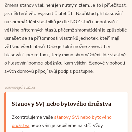
Změna stanov však není jen nutným zlem. Je to i příležitost,
jak některé věci vyjasnit či ulehčit. Například při hlasování
na shromáždění vlastníků již dle NOZ stačí nadpoloviční
většina přítomných hlasů, přičemž shromáždění je způsobilé
usnášet se za přítomnosti vlastníků jednotek, kteří mají
většinu všech hlasů. Dále je také možné zavést tzv.
hlasování „per rollam“, tedy mimo shromáždění. Jde vlastně
o hlasování pomocí oběžníku, kam všichni členové v pohodlí
svých domovů připojí svůj podpis postupně.
Související služba
Stanovy SVJ nebo bytového družstva
Zkontrolujeme vaše
stanovy SVJ nebo bytového
družstva
nebo vám je sepíšeme na klíč. Vždy