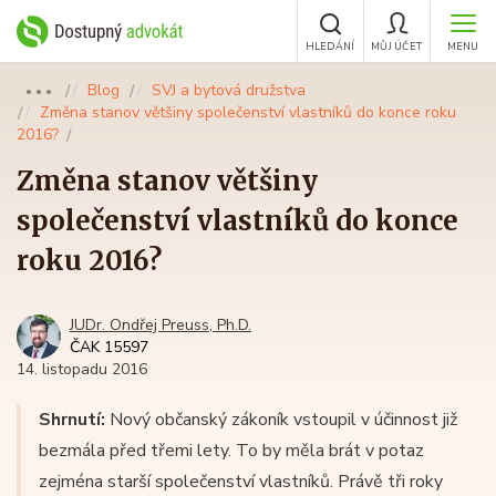
HLEDÁNÍ
MŮJ ÚČET
MENU
Blog
SVJ a bytová družstva
●●●
Změna stanov většiny společenství vlastníků do konce roku
2016?
Změna stanov většiny
společenství vlastníků do konce
roku 2016?
JUDr. Ondřej Preuss, Ph.D.
ČAK 15597
14. listopadu 2016
Shrnutí:
Nový občanský zákoník vstoupil v účinnost již
bezmála před třemi lety. To by měla brát v potaz
zejména starší společenství vlastníků. Právě tři roky