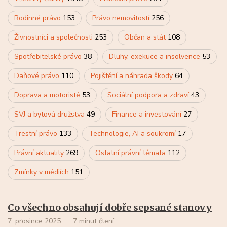
Rodinné právo
153
Právo nemovitostí
256
Živnostníci a společnosti
253
Občan a stát
108
Spotřebitelské právo
38
Dluhy, exekuce a insolvence
53
Daňové právo
110
Pojištění a náhrada škody
64
Doprava a motoristé
53
Sociální podpora a zdraví
43
SVJ a bytová družstva
49
Finance a investování
27
Trestní právo
133
Technologie, AI a soukromí
17
Právní aktuality
269
Ostatní právní témata
112
Zmínky v médiích
151
Co všechno obsahují dobře sepsané stanovy
7. prosince 2025
7 minut čtení