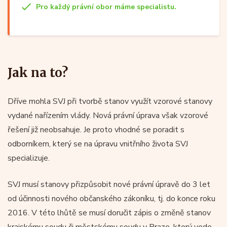
Pro každý právní obor máme specialistu.
Jak na to?
Dříve mohla SVJ při tvorbě stanov využít vzorové stanovy
vydané nařízením vlády. Nová právní úprava však vzorové
řešení již neobsahuje. Je proto vhodné se poradit s
odborníkem, který se na úpravu vnitřního života SVJ
specializuje.
SVJ musí stanovy přizpůsobit nové právní úpravě do 3 let
od účinnosti nového občanského zákoníku, tj. do konce roku
2016. V této lhůtě se musí doručit zápis o změně stanov
krajskému soudu či městskému soudu v Praze, který vede