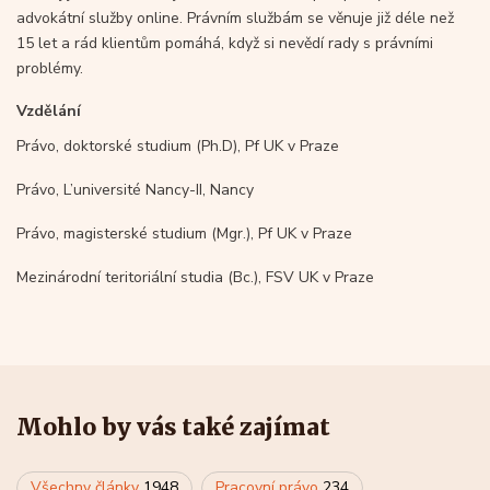
advokátní služby online. Právním službám se věnuje již déle než
15 let a rád klientům pomáhá, když si nevědí rady s právními
problémy.
Vzdělání
Právo, doktorské studium (Ph.D), Pf UK v Praze
Právo, L’université Nancy-II, Nancy
Právo, magisterské studium (Mgr.), Pf UK v Praze
Mezinárodní teritoriální studia (Bc.), FSV UK v Praze
Mohlo by vás také zajímat
Všechny články
1948
Pracovní právo
234