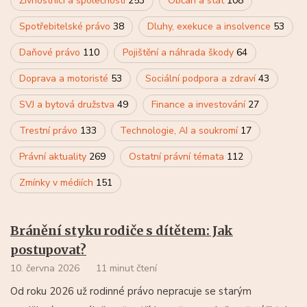
Živnostníci a společnosti
253
Občan a stát
108
Spotřebitelské právo
38
Dluhy, exekuce a insolvence
53
Daňové právo
110
Pojištění a náhrada škody
64
Doprava a motoristé
53
Sociální podpora a zdraví
43
SVJ a bytová družstva
49
Finance a investování
27
Trestní právo
133
Technologie, AI a soukromí
17
Právní aktuality
269
Ostatní právní témata
112
Zmínky v médiích
151
Bránění styku rodiče s dítětem: Jak
postupovat?
10. června 2026
11 minut čtení
Od roku 2026 už rodinné právo nepracuje se starým