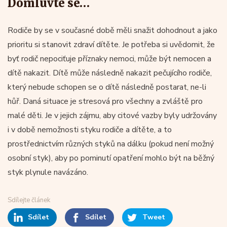
Domluvte se…
Rodiče by se v současné době měli snažit dohodnout a jako
prioritu si stanovit zdraví dítěte. Je potřeba si uvědomit, že
byť rodič nepociťuje příznaky nemoci, může být nemocen a
dítě nakazit. Dítě může následně nakazit pečujícího rodiče,
který nebude schopen se o dítě následně postarat, ne-li
hůř. Daná situace je stresová pro všechny a zvláště pro
malé děti. Je v jejich zájmu, aby citové vazby byly udržovány
i v době nemožnosti styku rodiče a dítěte, a to
prostřednictvím různých styků na dálku (pokud není možný
osobní styk), aby po pominutí opatření mohlo být na běžný
styk plynule navázáno.
Sdílejte článek
Sdílet
Sdílet
Tweet