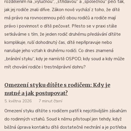
rozdělením na „výlučnou“, „střídavou“ a „společnou“ péči tak,
jak jej rodiče znali dříve. Zákon nově vychází z toho, že dítě
má právo na rovnocennou péči obou rodičů a rodiče mají
právo i povinnost o dítě pečovat. Přesto se v praxi stále
setkáváme s tím, že jeden rodič druhému předávání dítěte
komplikuje, ruší dohodnutý čas, dítě nepřipravuje nebo
narušuje jeho vztah k druhému rodiči. Co dnes znamená
„bránění styku“, kdy je namístě OSPOD, kdy soud a kdy může
mít chování rodiče i trestněprávní dohru?
Omezení styku dítěte s rodičem: Kdy je
nutné a jak postupovat?
5. května 2026
7 minut čtení
Omezení styku dítěte s rodičem patří k nejcitlivějším zásahům
do rodinných vztahů. Soud k němu přistoupí jen tehdy, když
běžná úprava kontaktu dítě dostatečně nechrání a je potřeba