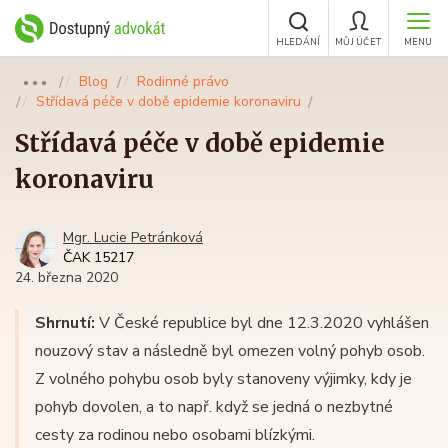
HLEDÁNÍ
MŮJ ÚČET
MENU
Blog
Rodinné právo
●●●
Střídavá péče v době epidemie koronaviru
Střídavá péče v době epidemie
koronaviru
Mgr. Lucie Petránková
ČAK 15217
24. března 2020
Shrnutí:
V České republice byl dne 12.3.2020 vyhlášen
nouzový stav a následně byl omezen volný pohyb osob.
Z volného pohybu osob byly stanoveny výjimky, kdy je
pohyb dovolen, a to např. když se jedná o nezbytné
cesty za rodinou nebo osobami blízkými.