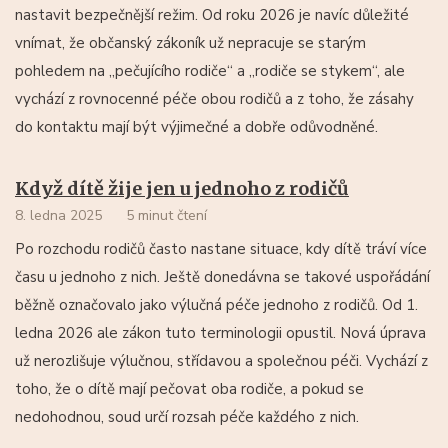
nastavit bezpečnější režim. Od roku 2026 je navíc důležité
vnímat, že občanský zákoník už nepracuje se starým
pohledem na „pečujícího rodiče“ a „rodiče se stykem“, ale
vychází z rovnocenné péče obou rodičů a z toho, že zásahy
do kontaktu mají být výjimečné a dobře odůvodněné.
Když dítě žije jen u jednoho z rodičů
8. ledna 2025
5 minut čtení
Po rozchodu rodičů často nastane situace, kdy dítě tráví více
času u jednoho z nich. Ještě donedávna se takové uspořádání
běžně označovalo jako výlučná péče jednoho z rodičů. Od 1.
ledna 2026 ale zákon tuto terminologii opustil. Nová úprava
už nerozlišuje výlučnou, střídavou a společnou péči. Vychází z
toho, že o dítě mají pečovat oba rodiče, a pokud se
nedohodnou, soud určí rozsah péče každého z nich.