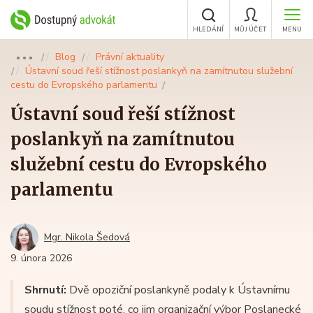
HLEDÁNÍ
MŮJ ÚČET
MENU
Blog
Právní aktuality
●●●
Ústavní soud řeší stížnost poslankyň na zamítnutou služební
cestu do Evropského parlamentu
Ústavní soud řeší stížnost
poslankyň na zamítnutou
služební cestu do Evropského
parlamentu
Mgr. Nikola Šedová
9. února 2026
Shrnutí:
Dvě opoziční poslankyně podaly k Ústavnímu
soudu stížnost poté, co jim organizační výbor Poslanecké