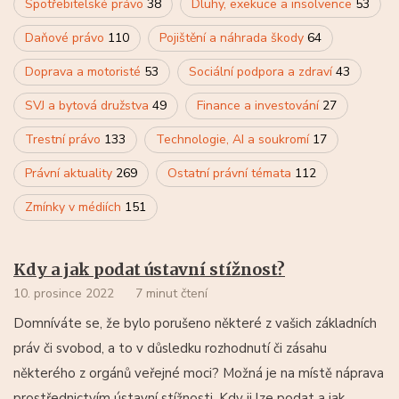
Spotřebitelské právo
38
Dluhy, exekuce a insolvence
53
Daňové právo
110
Pojištění a náhrada škody
64
Doprava a motoristé
53
Sociální podpora a zdraví
43
SVJ a bytová družstva
49
Finance a investování
27
Trestní právo
133
Technologie, AI a soukromí
17
Právní aktuality
269
Ostatní právní témata
112
Zmínky v médiích
151
Kdy a jak podat ústavní stížnost?
10. prosince 2022
7 minut čtení
Domníváte se, že bylo porušeno některé z vašich základních
práv či svobod, a to v důsledku rozhodnutí či zásahu
některého z orgánů veřejné moci? Možná je na místě náprava
prostřednictvím ústavní stížnosti. Kdy ji lze podat a jak