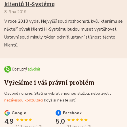
klientů H-Systému
8. října 2019
V roce 2018 vydal Nejvyšší soud rozhodnutí, kvůli kterému se
někteří bývalí klienti H-Systému budou muset vystěhovat.
Ústavní soud minulý týden odmítl ústavní stížnost těchto
klientů.
Vyřešíme i váš právní problém
Osobně i online. Stačí si vybrat vhodnou službu, nebo zvolit
nezávislou konzultaci
když si nejste jistí.
Google
Facebook
4.9
5.0
111 recenzí
21 recenzí