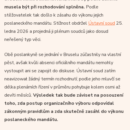
musela být při rozhodování splněna.
Podle
stěžovatelek tak došlo k zásahu do výkonu jejich
poslaneckého mandátu. Stížnost obdržel
Ústavní soud
25.
ledna 2026 a projedná ji plénum soudců jako dosud
neřešený typ věci.
Obě poslankyně se jednání v Bruselu zúčastnily na vlastní
pěst, avšak kvůli absenci oficiálního mandátu nemohly
vystoupit ani se zapojit do diskuse. Ústavní soud zatím
neavizował žádný termín rozhodnutí; podle jeho mluvčí se
délka plenárních řízení v průměru pohybuje kolem osmi až
devíti měsíců.
Výsledek tak bude záviset na posouzení
toho, zda postup organizačního výboru odpovídal
zákonným pravidlům a zda skutečně zasáhl do výkonu
poslaneckého mandátu.