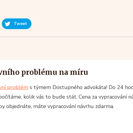
Tweet
vního problému na míru
ávní problém
s týmem Dostupného advokáta! Do 24 ho
spočítáme, kolik vás to bude stát. Cena za vypracování n
žby objednáte, máte vypracování návrhu zdarma.