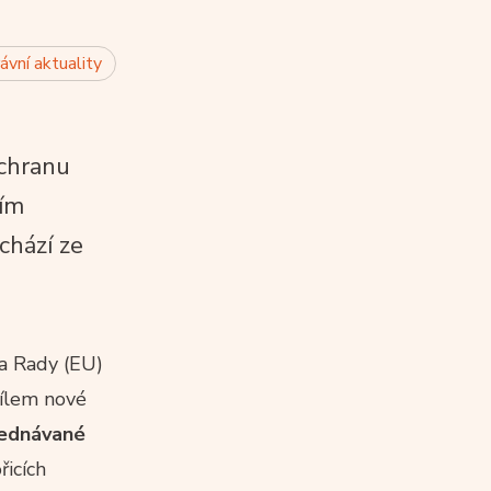
ávní aktuality
ochranu
vím
chází ze
a Rady (EU)
Cílem nové
sjednávané
řicích