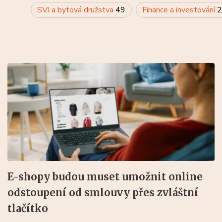
SVJ a bytová družstva
49
Finance a investování
2
E-shopy budou muset umožnit online
odstoupení od smlouvy přes zvláštní
tlačítko