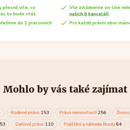
y přesně víte, co
Vše zvládneme on-line ne
vás to bude stát.
našich 6 kanceláří
.
yřešíme do 2 pracovních
Pro každý právní obor máme
Mohlo by vás také zajímat
4
Rodinné právo
153
Právo nemovitostí
256
Živnos
53
Daňové právo
110
Pojištění a náhrada škody
64