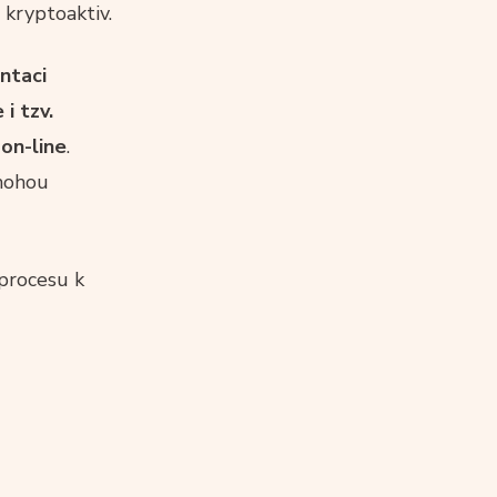
 kryptoaktiv.
ntaci
i tzv.
 on-line
.
 mohou
 procesu k