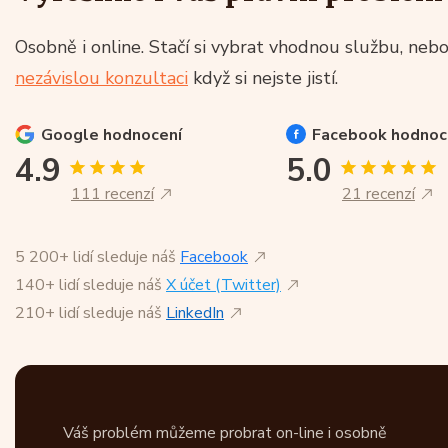
Osobně i online. Stačí si vybrat vhodnou službu, nebo
nezávislou konzultaci
když si nejste jistí.
Google
hodnocení
Facebook
hodnoc
4.9
5.0
111 recenzí
21 recenzí
5 200+ lidí sleduje náš
Facebook
140+ lidí sleduje náš
X účet (Twitter)
210+ lidí sleduje náš
LinkedIn
Váš problém můžeme probrat on-line i osobně