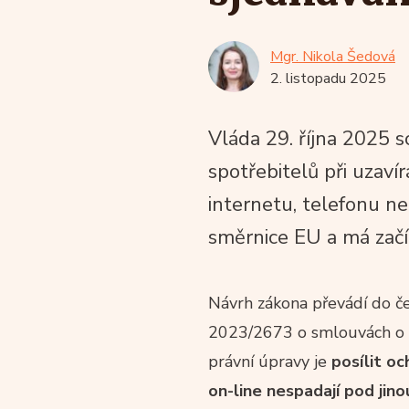
Mgr. Nikola Šedová
2. listopadu 2025
Vláda 29. října 2025 s
spotřebitelů při uzaví
internetu, telefonu ne
směrnice EU a má začí
Návrh zákona převádí do č
2023/2673 o smlouvách o f
právní úpravy je
posílit oc
on-line nespadají pod jino