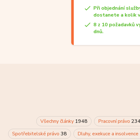
Při objednání služb
dostanete a kolik 
8 z 10 požadavků v
dnů.
Všechny články
1948
Pracovní právo
23
Spotřebitelské právo
38
Dluhy, exekuce a insolvence