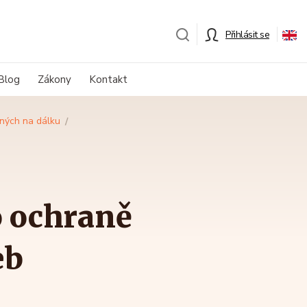
Přihlásit se
Blog
Zákony
Kontakt
aných na dálku
o ochraně
eb