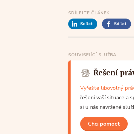
SDÍLEJTE ČLÁNEK
Sdílet
Sdílet
SOUVISEJÍCÍ SLUŽBA
Řešení prá
Vyřešte libovolný pr
řešení vaší situace a 
si u nás navržené slu
Chci pomoct