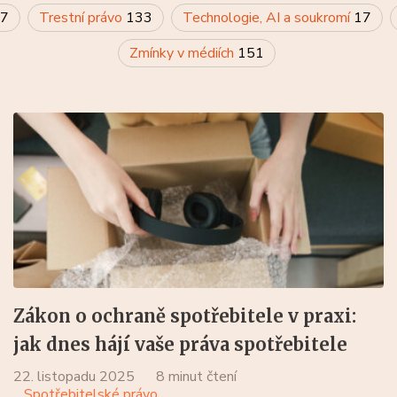
7
Trestní právo
133
Technologie, AI a soukromí
17
Zmínky v médiích
151
Zákon o ochraně spotřebitele v praxi:
jak dnes hájí vaše práva spotřebitele
22. listopadu 2025
8 minut čtení
Spotřebitelské právo