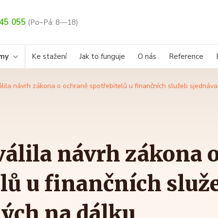
45 055
(Po–Pá: 8—18)
rmy
Ke stažení
Jak to funguje
O nás
Reference
lila návrh zákona o ochraně spotřebitelů u finančních služeb sjednáv
válila návrh zákona 
lů u finančních služ
ých na dálku