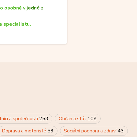
bo osobně v
jedné z
 specialistu.
tníci a společnosti
253
Občan a stát
108
Doprava a motoristé
53
Sociální podpora a zdraví
43