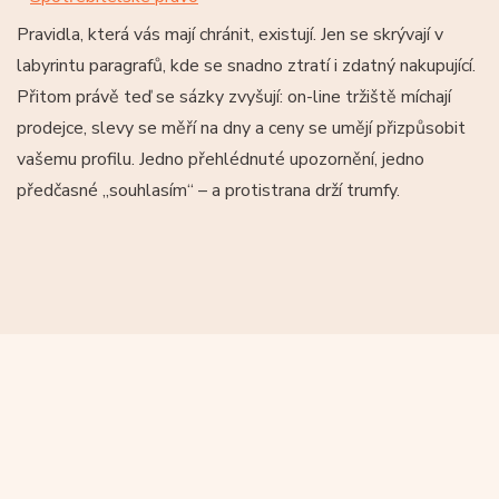
Pravidla, která vás mají chránit, existují. Jen se skrývají v
labyrintu paragrafů, kde se snadno ztratí i zdatný nakupující.
Přitom právě teď se sázky zvyšují: on-line tržiště míchají
prodejce, slevy se měří na dny a ceny se umějí přizpůsobit
vašemu profilu. Jedno přehlédnuté upozornění, jedno
předčasné „souhlasím“ – a protistrana drží trumfy.