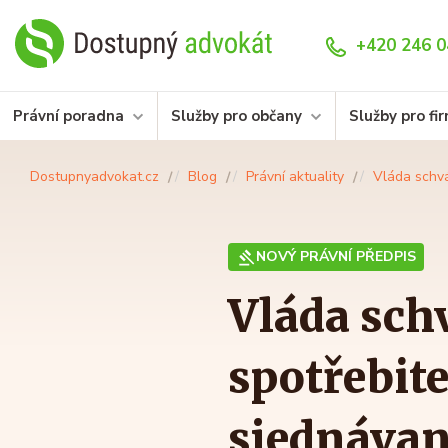
+420 246 0
Právní poradna
Služby pro občany
Služby pro fi
Dostupnyadvokat.cz
Blog
Právní aktuality
Vláda schvá
NOVÝ PRÁVNÍ PŘEDPIS
Vláda sch
spotřebite
sjednávan