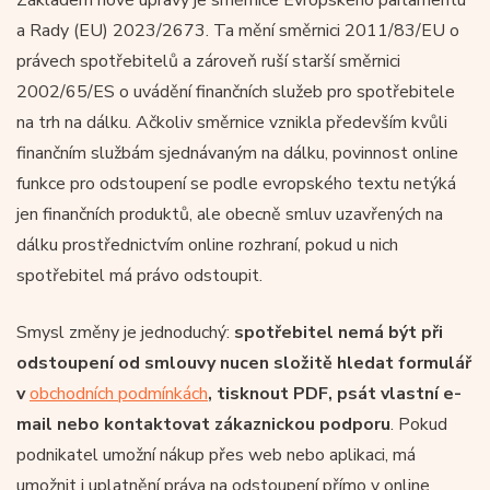
a Rady (EU) 2023/2673. Ta mění směrnici 2011/83/EU o
právech spotřebitelů a zároveň ruší starší směrnici
2002/65/ES o uvádění finančních služeb pro spotřebitele
na trh na dálku. Ačkoliv směrnice vznikla především kvůli
finančním službám sjednávaným na dálku, povinnost online
funkce pro odstoupení se podle evropského textu netýká
jen finančních produktů, ale obecně smluv uzavřených na
dálku prostřednictvím online rozhraní, pokud u nich
spotřebitel má právo odstoupit.
Smysl změny je jednoduchý:
spotřebitel nemá být při
odstoupení od smlouvy nucen složitě hledat formulář
v
obchodních podmínkách
, tisknout PDF, psát vlastní e-
mail nebo kontaktovat zákaznickou podporu
. Pokud
podnikatel umožní nákup přes web nebo aplikaci, má
umožnit i uplatnění práva na odstoupení přímo v online