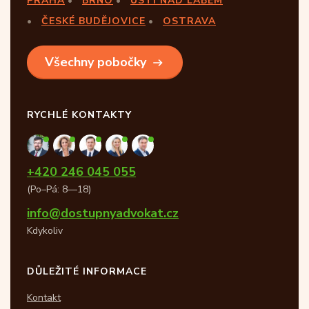
PRAHA
BRNO
ÚSTÍ NAD LABEM
ČESKÉ BUDĚJOVICE
OSTRAVA
Všechny pobočky
RYCHLÉ KONTAKTY
+420 246 045 055
(Po–Pá: 8—18)
info@dostupnyadvokat.cz
Kdykoliv
DŮLEŽITÉ INFORMACE
Kontakt