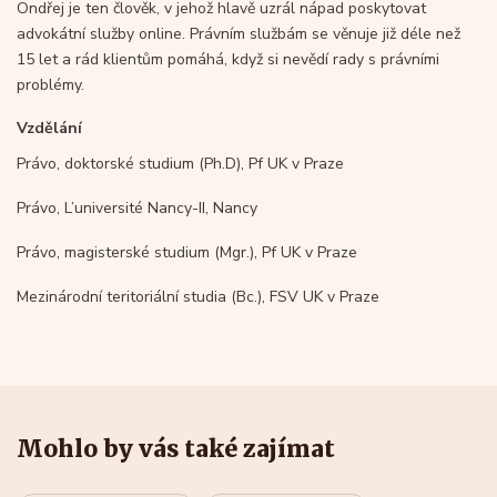
Ondřej je ten člověk, v jehož hlavě uzrál nápad poskytovat
advokátní služby online. Právním službám se věnuje již déle než
15 let a rád klientům pomáhá, když si nevědí rady s právními
problémy.
Vzdělání
Právo, doktorské studium (Ph.D), Pf UK v Praze
Právo, L’université Nancy-II, Nancy
Právo, magisterské studium (Mgr.), Pf UK v Praze
Mezinárodní teritoriální studia (Bc.), FSV UK v Praze
Mohlo by vás také zajímat