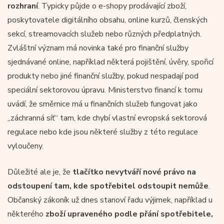
rozhraní
. Typicky půjde o e-shopy prodávající zboží,
poskytovatele digitálního obsahu, online kurzů, členských
sekcí, streamovacích služeb nebo různých předplatných.
Zvláštní význam má novinka také pro finanční služby
sjednávané online, například některá pojištění, úvěry, spořicí
produkty nebo jiné finanční služby, pokud nespadají pod
speciální sektorovou úpravu. Ministerstvo financí k tomu
uvádí, že směrnice má u finančních služeb fungovat jako
„záchranná síť“ tam, kde chybí vlastní evropská sektorová
regulace nebo kde jsou některé služby z této regulace
vyloučeny.
Důležité ale je, že
tlačítko nevytváří nové právo na
odstoupení tam, kde spotřebitel odstoupit nemůže
.
Občanský zákoník už dnes stanoví řadu výjimek, například u
některého
zboží upraveného podle přání spotřebitele,