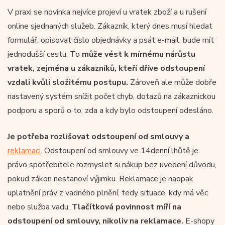
V praxi se novinka nejvíce projeví u vratek zboží a u rušení
online sjednaných služeb. Zákazník, který dnes musí hledat
formulář, opisovat číslo objednávky a psát e-mail, bude mít
jednodušší cestu. To
může vést k mírnému nárůstu
vratek, zejména u zákazníků, kteří dříve odstoupení
vzdali kvůli složitému postupu.
Zároveň ale může dobře
nastavený systém snížit počet chyb, dotazů na zákaznickou
podporu a sporů o to, zda a kdy bylo odstoupení odesláno.
Je potřeba rozlišovat odstoupení od smlouvy a
reklamaci
. Odstoupení od smlouvy ve 14denní lhůtě je
právo spotřebitele rozmyslet si nákup bez uvedení důvodu,
pokud zákon nestanoví výjimku. Reklamace je naopak
uplatnění práv z vadného plnění, tedy situace, kdy má věc
nebo služba vadu.
Tlačítková povinnost míří na
odstoupení od smlouvy, nikoliv na reklamace.
E-shopy