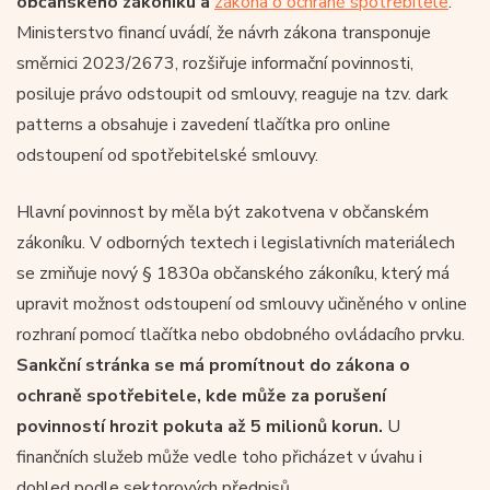
občanského zákoníku a
zákona o ochraně spotřebitele
.
Ministerstvo financí uvádí, že návrh zákona transponuje
směrnici 2023/2673, rozšiřuje informační povinnosti,
posiluje právo odstoupit od smlouvy, reaguje na tzv. dark
patterns a obsahuje i zavedení tlačítka pro online
odstoupení od spotřebitelské smlouvy.
Hlavní povinnost by měla být zakotvena v občanském
zákoníku. V odborných textech i legislativních materiálech
se zmiňuje nový § 1830a občanského zákoníku, který má
upravit možnost odstoupení od smlouvy učiněného v online
rozhraní pomocí tlačítka nebo obdobného ovládacího prvku.
Sankční stránka se má promítnout do zákona o
ochraně spotřebitele, kde může za porušení
povinností hrozit pokuta až 5 milionů korun.
U
finančních služeb může vedle toho přicházet v úvahu i
dohled podle sektorových předpisů.