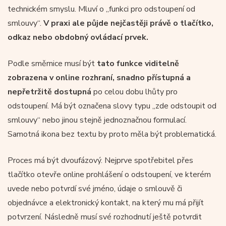
technickém smyslu. Mluví o „funkci pro odstoupení od
smlouvy“.
V praxi ale půjde nejčastěji právě o tlačítko,
odkaz nebo obdobný ovládací prvek.
Podle směrnice musí být
tato funkce viditelně
zobrazena v online rozhraní, snadno přístupná a
nepřetržitě dostupná
po celou dobu lhůty pro
odstoupení. Má být označena slovy typu „zde odstoupit od
smlouvy“ nebo jinou stejně jednoznačnou formulací.
Samotná ikona bez textu by proto měla být problematická.
Proces má být dvoufázový. Nejprve spotřebitel přes
tlačítko otevře online prohlášení o odstoupení, ve kterém
uvede nebo potvrdí své jméno, údaje o smlouvě či
objednávce a elektronický kontakt, na který mu má přijít
potvrzení. Následně musí své rozhodnutí ještě potvrdit