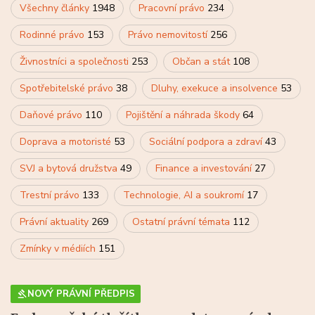
Všechny články
1948
Pracovní právo
234
Rodinné právo
153
Právo nemovitostí
256
Živnostníci a společnosti
253
Občan a stát
108
Spotřebitelské právo
38
Dluhy, exekuce a insolvence
53
Daňové právo
110
Pojištění a náhrada škody
64
Doprava a motoristé
53
Sociální podpora a zdraví
43
SVJ a bytová družstva
49
Finance a investování
27
Trestní právo
133
Technologie, AI a soukromí
17
Právní aktuality
269
Ostatní právní témata
112
Zmínky v médiích
151
NOVÝ PRÁVNÍ PŘEDPIS