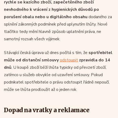
rychle se kazícího zboží, zapečetěného zboží
nevhodného k vrácení z hygienických důvodů po
porušení obalu nebo u digitálního obsahu
dodaného za
splnění zákonných podmínek před uplynutím lhůty. Nové
tlačítko tedy mění hlavně způsob uplatnění práva, ne
samotný rozsah všech výjimek.
Stávající česká úprava už dnes počítá s tím, že
spotřebitel
může od distanční smlouvy
odstoupit
zpravidla do 14
dnů
. U koupě zboží běží lhůta typicky od převzetí zboží,
zatímco u služeb obvykle od uzavření smlouvy. Pokud
podnikatel spotřebitele o právu odstoupit řádně nepoučí,
může se lhůta prodloužit až o jeden rok.
Dopad na vratky a reklamace