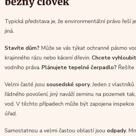
běžný člověk
Typická představa je, že environmentální právo řeší je
jiná.
Stavíte dům?
Může se vás týkat ochranné pásmo vodn
krajinného rázu nebo kácení dřevin.
Chcete vyhloubi
vodního práva.
Plánujete tepelné čerpadlo?
Řešíte 
Velmi časté jsou
sousedské spory
. Jeden z vlastník
řádného povolení, jiný naváží zeminu na pozemek tak,
vod. V těchto případech může být zapojena inspekce 
úřad.
Samostatnou a velmi častou oblastí jsou
odpady
. Mn