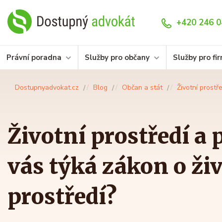
+420 246 0
Právní poradna
Služby pro občany
Služby pro fi
Dostupnyadvokat.cz
Blog
Občan a stát
Životní prostř
Životní prostředí a 
vás týká zákon o ž
prostředí?