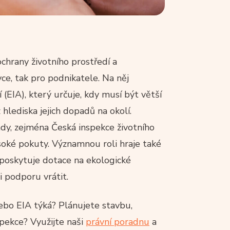
ochrany životního prostředí a
vce, tak pro podnikatele. Na něj
 (EIA), který určuje, kdy musí být větší
lediska jejich dopadů na okolí.
ady, zejména Česká inspekce životního
soké pokuty. Významnou roli hraje také
ž poskytuje dotace na ekologické
i podporu vrátit.
 nebo EIA týká? Plánujete stavbu,
spekce? Využijte naši
právní poradnu
a