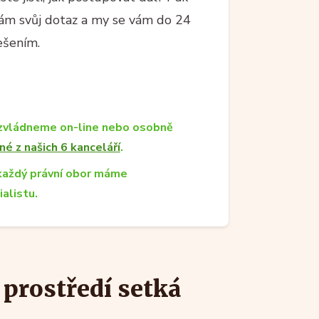
 nám svůj dotaz a my se vám do 24
ešením.
zvládneme on-line nebo osobně
né z našich 6 kanceláří
.
každý právní obor máme
ialistu.
 prostředí setká