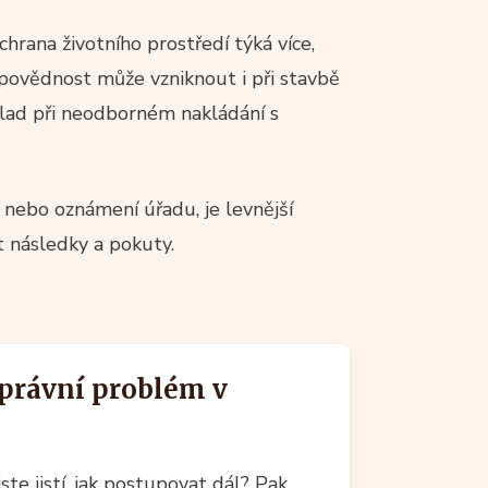
chrana životního prostředí týká více,
dpovědnost může vzniknout i při stavbě
lad při neodborném nakládání s
í nebo oznámení úřadu, je levnější
 následky a pokuty.
 právní problém v
te jistí, jak postupovat dál? Pak