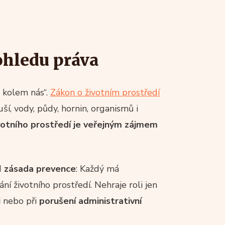
pohledu práva
a kolem nás“.
Zákon o životním prostředí
ší, vody, půdy, hornin, organismů i
votního prostředí je veřejným zájmem
d
zásada prevence
: Každý má
ní životního prostředí. Nehraje roli jen
i
nebo při
porušení administrativní