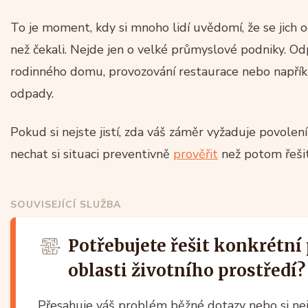
To je moment, kdy si mnoho lidí uvědomí, že se jich o
než čekali. Nejde jen o velké průmyslové podniky. O
rodinného domu, provozování restaurace nebo napřík
odpady.
Pokud si nejste jistí, zda váš záměr vyžaduje povolen
nechat si situaci preventivně
prověřit
než potom řešit
SOUVISEJÍCÍ SLUŽBA
Potřebujete řešit konkrétní
oblasti životního prostředí?
Přesahuje váš problém běžné dotazy nebo si nejs