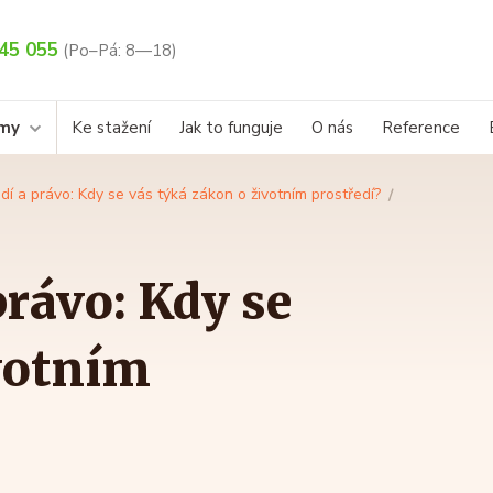
45 055
(Po–Pá: 8—18)
rmy
Ke stažení
Jak to funguje
O nás
Reference
edí a právo: Kdy se vás týká zákon o životním prostředí?
právo: Kdy se
ivotním