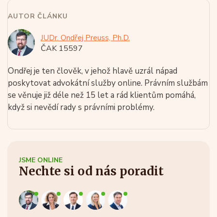
AUTOR ČLÁNKU
JUDr. Ondřej Preuss, Ph.D.
ČAK 15597
Ondřej je ten člověk, v jehož hlavě uzrál nápad
poskytovat advokátní služby online. Právním službám
se věnuje již déle než 15 let a rád klientům pomáhá,
když si nevědí rady s právními problémy.
JSME ONLINE
Nechte si od nás poradit