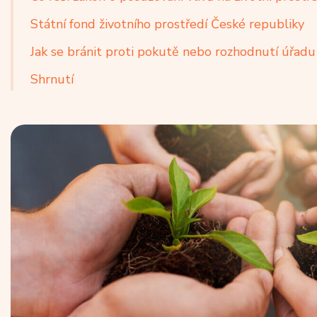
Státní fond životního prostředí České republiky
Jak se bránit proti pokutě nebo rozhodnutí úřadu
Shrnutí