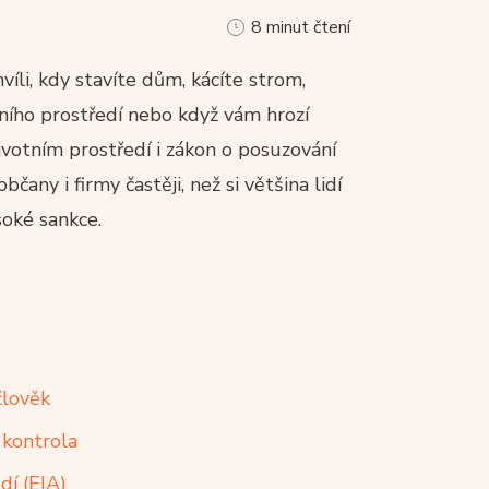
8 minut čtení
víli, kdy stavíte dům, kácíte strom,
tního prostředí nebo když vám hrozí
ivotním prostředí i zákon o posuzování
čany i firmy častěji, než si většina lidí
oké sankce.
člověk
 kontrola
dí (EIA)