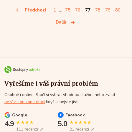
Předchozí
1
…
75
76
77
78
79
80
Další
Vyřešíme i váš právní problém
Osobně i online. Stačí si vybrat vhodnou službu, nebo zvolit
nezávislou konzultaci
když si nejste jistí.
Google
Facebook
4.9
5.0
111 recenzí
21 recenzí