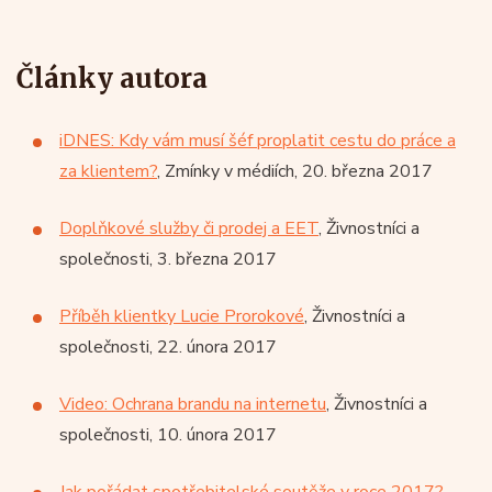
Články autora
iDNES: Kdy vám musí šéf proplatit cestu do práce a
za klientem?
, Zmínky v médiích, 20. března 2017
Doplňkové služby či prodej a EET
, Živnostníci a
společnosti, 3. března 2017
Příběh klientky Lucie Prorokové
, Živnostníci a
společnosti, 22. února 2017
Video: Ochrana brandu na internetu
, Živnostníci a
společnosti, 10. února 2017
Jak pořádat spotřebitelské soutěže v roce 2017?
,