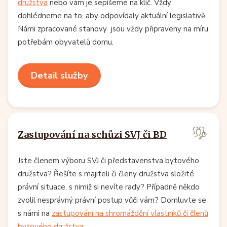
družstva
nebo vám je sepíšeme na klíč. Vždy
dohlédneme na to, aby odpovídaly aktuální legislativě.
Námi zpracované stanovy jsou vždy připraveny na míru
potřebám obyvatelů domu.
Detail služby
Zastupování na schůzi SVJ či BD
Jste členem výboru SVJ či představenstva bytového
družstva? Řešíte s majiteli či členy družstva složité
právní situace, s nimiž si nevíte rady? Případně někdo
zvolil nesprávný právní postup vůči vám? Domluvte se
s námi na
zastupování na shromáždění vlastníků či členů
bytového družstva
.