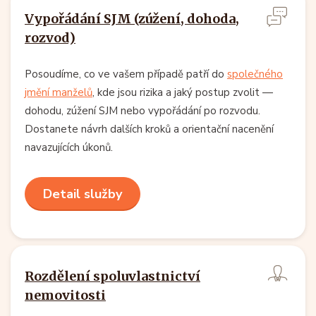
Vypořádání SJM (zúžení, dohoda,
rozvod)
Posoudíme, co ve vašem případě patří do
společného
jmění manželů
, kde jsou rizika a jaký postup zvolit —
dohodu, zúžení SJM nebo vypořádání po rozvodu.
Dostanete návrh dalších kroků a orientační nacenění
navazujících úkonů.
Detail služby
Rozdělení spoluvlastnictví
nemovitosti