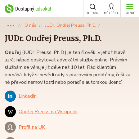
HLEDÁNÍ
MŮJ ÚČET
MENU
O nás
JUDr. Ondřej Preuss, Ph.D.
●●●
JUDr.
Ondřej Preuss
, Ph.D.
Ondřej
(JUDr. Preuss, Ph.D.) je ten člověk, v jehož hlavě
uzrál nápad poskytovat advokátní služby online. Právním
službám se věnuje již déle než 10 let. Rád klientům
pomáhá, když si nevědí rady s pracovními problémy, řeší za
ně převod nemovitosti nebo poradí s autorskou licencí.
LinkedIn
Ondřej Preuss na Wikipedii
Profil na UK