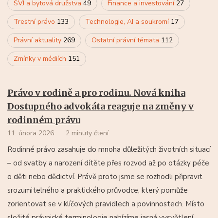
SVJ a bytová družstva
49
Finance a investování
27
Trestní právo
133
Technologie, AI a soukromí
17
Právní aktuality
269
Ostatní právní témata
112
Zmínky v médiích
151
Právo v rodině a pro rodinu. Nová kniha
Dostupného advokáta reaguje na změny v
rodinném právu
11. února 2026
2 minuty čtení
Rodinné právo zasahuje do mnoha důležitých životních situací
– od svatby a narození dítěte přes rozvod až po otázky péče
o děti nebo dědictví. Právě proto jsme se rozhodli připravit
srozumitelného a praktického průvodce, který pomůže
zorientovat se v klíčových pravidlech a povinnostech. Místo
složité právnické terminologie nabízíme jasná vysvětlení,