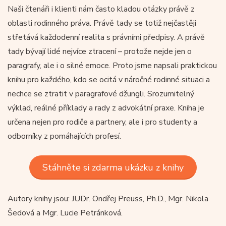
Naši čtenáři i klienti nám často kladou otázky právě z
oblasti rodinného práva. Právě tady se totiž nejčastěji
střetává každodenní realita s právními předpisy. A právě
tady bývají lidé nejvíce ztracení – protože nejde jen o
paragrafy, ale i o silné emoce. Proto jsme napsali praktickou
knihu pro každého, kdo se ocitá v náročné rodinné situaci a
nechce se ztratit v paragrafové džungli. Srozumitelný
výklad, reálné příklady a rady z advokátní praxe. Kniha je
určena nejen pro rodiče a partnery, ale i pro studenty a
odborníky z pomáhajících profesí.
Stáhněte si zdarma ukázku z knihy
Autory knihy jsou: JUDr. Ondřej Preuss, Ph.D., Mgr. Nikola
Šedová a Mgr. Lucie Petránková.