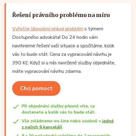
Řešení právního problému na míru
Vyřešte libovolný právní problém
s týmem
Dostupného advokáta! Do 24 hodin vám
navrhneme řešení vaší situace a spočítáme, kolik
vás to bude stát. Cena za vypracování návrhu je
390 Kč. Když si u nás navržené služby objednáte,
máte vypracování návrhu zdarma.
Chci pomoct
Při objednání služby přesně víte, co
dostanete a kolik vás to bude stát.
Vše zvládneme on-line nebo osobně v
jedné
z našich 6 kanceláří
.
8 z 10 požadavků vyřešíme do 2 pracovních