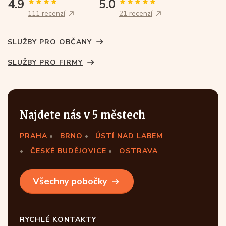
4.9
5.0
111 recenzí
21 recenzí
SLUŽBY PRO OBČANY
SLUŽBY PRO FIRMY
Najdete nás v 5 městech
PRAHA
BRNO
ÚSTÍ NAD LABEM
ČESKÉ BUDĚJOVICE
OSTRAVA
Všechny pobočky
RYCHLÉ KONTAKTY