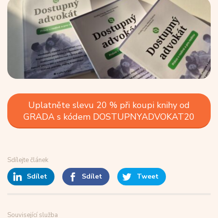
Uplatněte slevu 20 % při koupi knihy od
GRADA s kódem DOSTUPNYADVOKAT20
Sdílejte článek
Sdílet
Sdílet
Tweet
Související služba