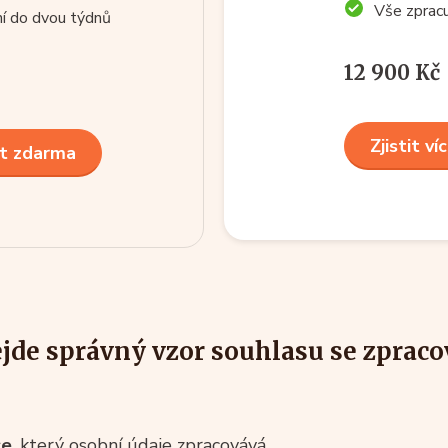
Vše zprac
í do dvou týdnů
12 900 Kč
Zjistit ví
t zdarma
ejde správný vzor souhlasu se zprac
ce
, který osobní údaje zpracovává,