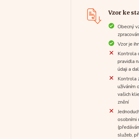
Vzor ke st
Obecný vz
zpracován
Vzor je ih
Kontrola 
pravidla 
údaji a da
Kontrola 
užíváním 
vašich kli
znění
Jednoduch
osobními 
(předáván
služeb, p