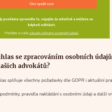
Chci využít vzor
ly posíláme zpravidla 1x, nejvýše 2x měsíčně a můžete se
kdykoli odhlásit.
Přečtěte si naše
zásady ochrany osobních údajů
.
uhlas se zpracováním osobních údajů
našich advokátů?
hlas splňuje všechny požadavky dle GDPR i aktuální p
podmínky, pravidla nakládání s osobními údaji a další vn