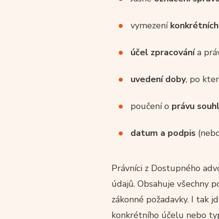
vymezení
konkrétních
účel zpracování
a práv
uvedení doby
, po kte
poučení o
právu souhl
datum a podpis
(nebo
Právníci z Dostupného advo
údajů. Obsahuje všechny p
zákonné požadavky. I tak j
konkrétního účelu nebo ty