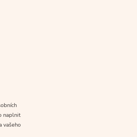
sobních
 naplnit
ka vašeho