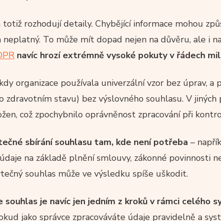
totiž rozhodují detaily. Chybějící informace mohou způs
neplatný. To může mít dopad nejen na důvěru, ale i na
DPR
navíc hrozí extrémně vysoké pokuty v řádech mil
, kdy organizace používala univerzální vzor bez úprav, a 
 (o zdravotním stavu) bez výslovného souhlasu. V jiných
žen, což zpochybnilo oprávněnost zpracování při kontro
tečné sbírání souhlasu tam, kde není potřeba
– napří
údaje na základě plnění smlouvy, zákonné povinnosti n
ečný souhlas může ve výsledku spíše uškodit.
e souhlas je navíc jen jedním z kroků v rámci celého 
kud jako správce zpracováváte údaje pravidelně a syst