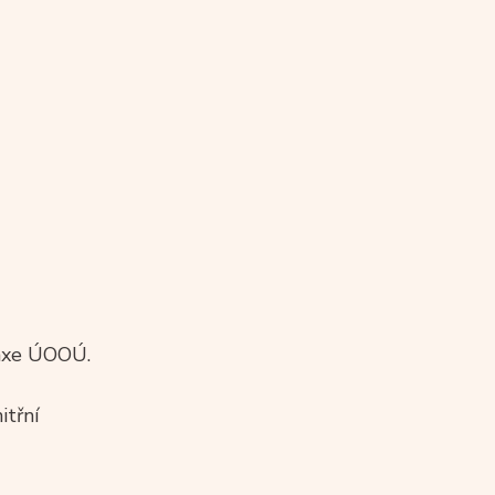
raxe ÚOOÚ.
itřní