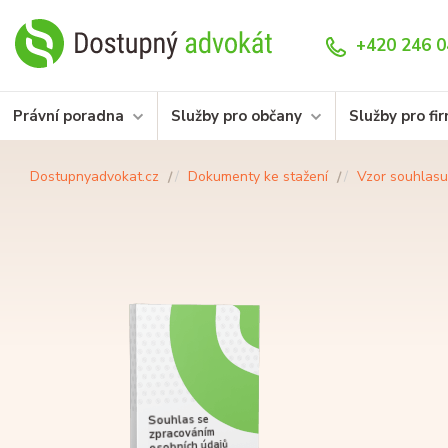
+420 246 0
Právní poradna
Služby pro občany
Služby pro fi
Dostupnyadvokat.cz
Dokumenty ke stažení
Vzor souhlasu
Souhlas se
zpracováním
osobních údajů