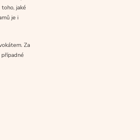
toho, jaké
amů je i
dvokátem. Za
i případné