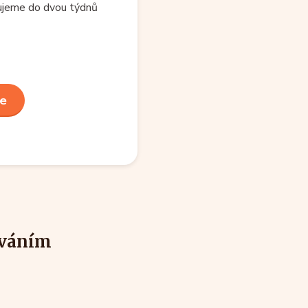
ujeme do dvou týdnů
ce
ováním