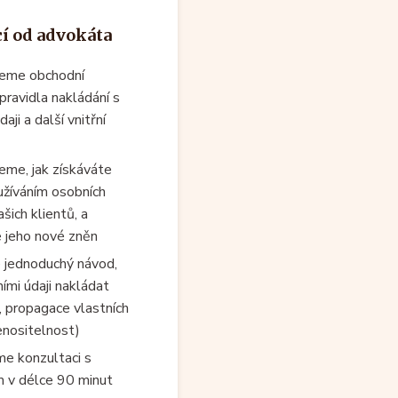
cí od advokáta
jeme obchodní
pravidla nakládání s
aji a další vnitřní
eme, jak získáváte
užíváním osobních
šich klientů, a
 jeho nové zněn
 jednoduchý návod,
ními údaji nakládat
, propagace vlastních
enositelnost)
e konzultaci s
 v délce 90 minut