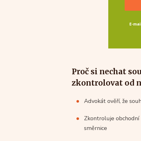
E-mai
Proč si nechat so
zkontrolovat od 
Advokát ověří, že sou
Zkontroluje
obchodní 
směrnice