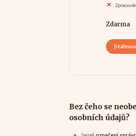
Zpracován
Zdarma
Stáhnou
Bez čeho se neob
osobních údajů?
Jasné
označení správ