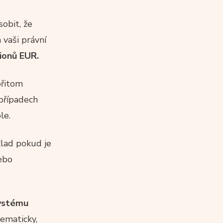
obit, že
 vaši právní
ionů EUR.
přitom
 případech
le.
klad pokud je
ebo
systému
ematicky,