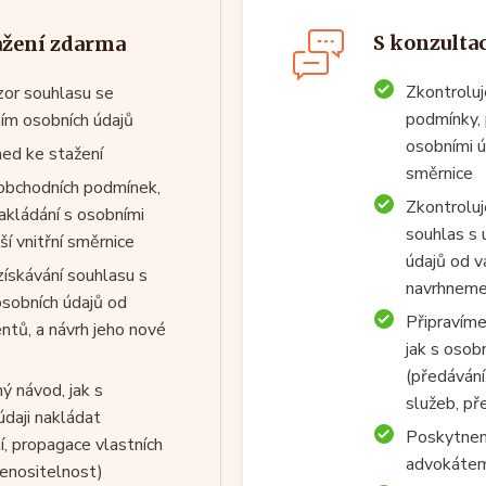
S konzulta
ažení zdarma
Zkontrolu
or souhlasu se
podmínky, 
ím osobních údajů
osobními úd
ned ke stažení
směrnice
obchodních podmínek,
Zkontroluj
nakládání s osobními
souhlas s 
lší vnitřní směrnice
údajů od va
získávání souhlasu s
navrhneme
osobních údajů od
Připravíme
entů, a návrh jeho nové
jak s osob
(předávání
ý návod, jak s
služeb, př
údaji nakládat
Poskytnem
í, propagace vlastních
advokátem
řenositelnost)