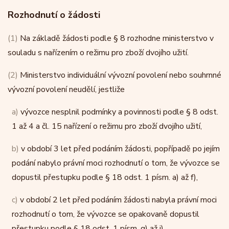
Rozhodnutí o žádosti
(1)
Na základě žádosti podle § 8 rozhodne ministerstvo v
souladu s nařízením o režimu pro zboží dvojího užití.
(2)
Ministerstvo individuální vývozní povolení nebo souhrnné
vývozní povolení neudělí, jestliže
a)
vývozce nesplnil podmínky a povinnosti podle § 8 odst.
1 až 4 a čl. 15 nařízení o režimu pro zboží dvojího užití,
b)
v období 3 let před podáním žádosti, popřípadě po jejím
podání nabylo právní moci rozhodnutí o tom, že vývozce se
dopustil přestupku podle § 18 odst. 1 písm. a) až f),
c)
v období 2 let před podáním žádosti nabyla právní moci
rozhodnutí o tom, že vývozce se opakovaně dopustil
přestupku podle § 18 odst. 1 písm. g) až i),