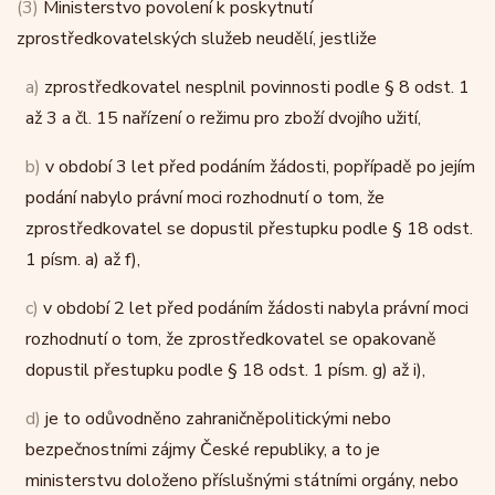
(3)
Ministerstvo povolení k poskytnutí
zprostředkovatelských služeb neudělí, jestliže
a)
zprostředkovatel nesplnil povinnosti podle § 8 odst. 1
až 3 a čl. 15 nařízení o režimu pro zboží dvojího užití,
b)
v období 3 let před podáním žádosti, popřípadě po jejím
podání nabylo právní moci rozhodnutí o tom, že
zprostředkovatel se dopustil přestupku podle § 18 odst.
1 písm. a) až f),
c)
v období 2 let před podáním žádosti nabyla právní moci
rozhodnutí o tom, že zprostředkovatel se opakovaně
dopustil přestupku podle § 18 odst. 1 písm. g) až i),
d)
je to odůvodněno zahraničněpolitickými nebo
bezpečnostními zájmy České republiky, a to je
ministerstvu doloženo příslušnými státními orgány, nebo