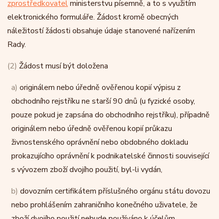
zprostředkovatel
ministerstvu písemně, a to s využitím
elektronického formuláře. Žádost kromě obecných
náležitostí žádosti obsahuje údaje stanovené nařízením
Rady.
(2)
Žádost musí být doložena
a)
originálem nebo úředně ověřenou kopií výpisu z
obchodního rejstříku ne starší 90 dnů (u fyzické osoby,
pouze pokud je zapsána do obchodního rejstříku), případně
originálem nebo úředně ověřenou kopií průkazu
živnostenského oprávnění nebo obdobného dokladu
prokazujícího oprávnění k podnikatelské činnosti související
s vývozem zboží dvojího použití, byl-li vydán,
b)
dovozním certifikátem příslušného orgánu státu dovozu
nebo prohlášením zahraničního konečného uživatele, že
zboží dvojího použití nebude používáno k účelům