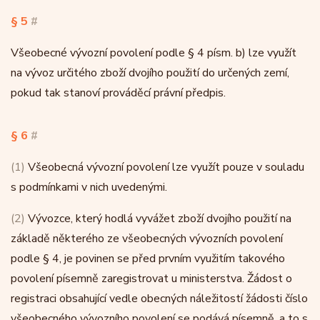
§ 5
#
Všeobecné vývozní povolení podle § 4 písm. b) lze využít
na vývoz určitého zboží dvojího použití do určených zemí,
pokud tak stanoví prováděcí právní předpis.
§ 6
#
(1)
Všeobecná vývozní povolení lze využít pouze v souladu
s podmínkami v nich uvedenými.
(2)
Vývozce, který hodlá vyvážet zboží dvojího použití na
základě některého ze všeobecných vývozních povolení
podle § 4, je povinen se před prvním využitím takového
povolení písemně zaregistrovat u ministerstva. Žádost o
registraci obsahující vedle obecných náležitostí žádosti číslo
všeobecného vývozního povolení se podává písemně, a to s