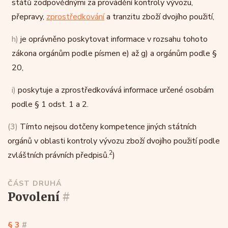
států zodpovědnými za provádění kontroly vývozu,
přepravy,
zprostředkování
a tranzitu zboží dvojího použití,
h)
je oprávněno poskytovat informace v rozsahu tohoto
zákona orgánům podle písmen e) až g) a orgánům podle §
20,
i)
poskytuje a zprostředkovává informace určené osobám
podle § 1 odst. 1 a 2.
(3)
Tímto nejsou dotčeny kompetence jiných státních
orgánů v oblasti kontroly vývozu zboží dvojího použití podle
2
zvláštních právních předpisů.
)
ČÁST DRUHÁ
povolení
#
§ 3
#