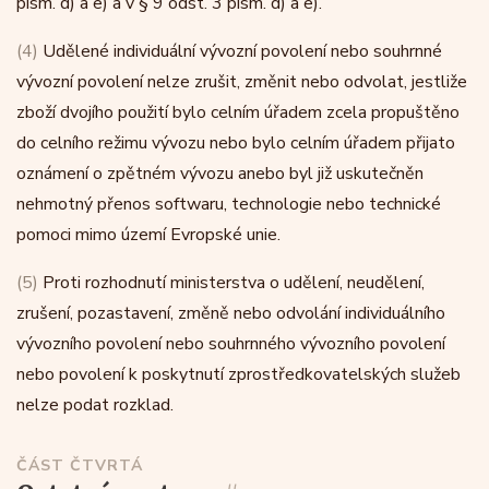
písm. d) a e) a v § 9 odst. 3 písm. d) a e).
(4)
Udělené individuální vývozní povolení nebo souhrnné
vývozní povolení nelze zrušit, změnit nebo odvolat, jestliže
zboží dvojího použití bylo celním úřadem zcela propuštěno
do celního režimu vývozu nebo bylo celním úřadem přijato
oznámení o zpětném vývozu anebo byl již uskutečněn
nehmotný přenos softwaru, technologie nebo technické
pomoci mimo území Evropské unie.
(5)
Proti rozhodnutí ministerstva o udělení, neudělení,
zrušení, pozastavení, změně nebo odvolání individuálního
vývozního povolení nebo souhrnného vývozního povolení
nebo povolení k poskytnutí zprostředkovatelských služeb
nelze podat rozklad.
ČÁST ČTVRTÁ