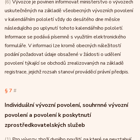
(6)
Vývozce je povinen informovat ministerstvo o vývozech
uskutečněných na základě všeobecných vývozních povolení
v kalendářním pololetí vždy do desátého dne měsíce
následujícího po uplynutí tohoto kalendářního pololetí.
Informace se podává písemně s využitím elektronického
formuláře. V informaci lze kromě obecných náležitostí
podání požadovat údaje obsažené v žádosti o udělení
povolení týkající se obchodů zrealizovaných na základě
registrace, jejichž rozsah stanoví prováděcí právní předpis.
§ 7
#
Individuální vývozní povolení, souhrnné vývozní
povolení a povolení k poskytnutí
zprostředkovatelských služeb
(1)
Pro vývozy zboží dvojího použití, na které se nevztahují