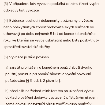
(3)
V případech, kdy vývoz nepodléhá celnímu řízení, vyplní
odpisový list vývozce.
(4)
Evidence, obchodní dokumenty a záznamy o vývozu
nebo poskytnutých zprostředkovatelských službách se
uchovávají po dobu nejméně 5 let od konce kalendářního
roku, ve kterém se vývoz uskutečnil nebo byly poskytnuty
zprostředkovatelské služby.
(5)
Vývozce je dále povinen
a)
zajistit prohlášení o konečném použití zboží dvojího
použití, pokud je při podání žádosti o vydání povolení
požadováno [§ 8 odst. 2 písm. b)],
b)
předložit na žádost ministerstva po ukončení vývozu
doklad o ověření dodávky vystavený příslušným úřadem
země dovozu potvrzující přijetí zboží dvojího použití v