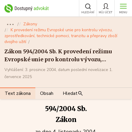
HLEDÁNÍ
MŮJ ÚČET
MENU
Zákony
●●●
K provedení režimu Evropské unie pro kontrolu vývozu,
zprostředkování, technické pomoci, tranzitu a přepravy zboží
dvojího užití
Zákon 594/2004 Sb. K provedení režimu
Evropské unie pro kontrolu vývozu,
zprostředkování, technické pomoci, tranzitu
Vyhlášení: 3. prosince 2004, datum poslední novelizace 1.
a přepravy zboží dvojího užití
července 2025
Text zákona
Obsah
Hledat
594/2004 Sb.
Zákon
ze dne 4. listopadu 2004,