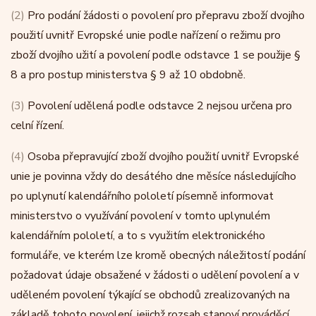
(2)
Pro podání žádosti o povolení pro přepravu zboží dvojího
použití uvnitř Evropské unie podle nařízení o režimu pro
zboží dvojího užití a povolení podle odstavce 1 se použije §
8 a pro postup ministerstva § 9 až 10 obdobně.
(3)
Povolení udělená podle odstavce 2 nejsou určena pro
celní řízení.
(4)
Osoba přepravující zboží dvojího použití uvnitř Evropské
unie je povinna vždy do desátého dne měsíce následujícího
po uplynutí kalendářního pololetí písemně informovat
ministerstvo o využívání povolení v tomto uplynulém
kalendářním pololetí, a to s využitím elektronického
formuláře, ve kterém lze kromě obecných náležitostí podání
požadovat údaje obsažené v žádosti o udělení povolení a v
uděleném povolení týkající se obchodů zrealizovaných na
základě tohoto povolení, jejichž rozsah stanoví prováděcí