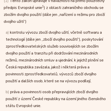
(1)
Tento zákon upravuje v návaznosti na přímo použitelný
1
předpis Evropské unie
) z oblasti zahraničního obchodu se
zbožím dvojího použití (dále jen „nařízení o režimu pro zboží
dvojího užití“)
a)
kontrolu vývozu zboží dvojího užití, včetně softwaru a
technologií (dále jen „zboží dvojího použití“), poskytování
zprostředkovatelských služeb souvisejících se zbožím
dvojího použití a tranzitu při dodržování mezinárodních
režimů, mezinárodních smluv a ujednání, k jejichž plnění se
Česká republika zavázala, jakož i některá práva a
povinnosti zprostředkovatelů, vývozců zboží dvojího
použití a dalších osob, které se na vývozu podílejí,
b)
práva a povinnosti osob přepravujících zboží dvojího
použití z území České republiky na území jiného členského
státu Evropské unie.