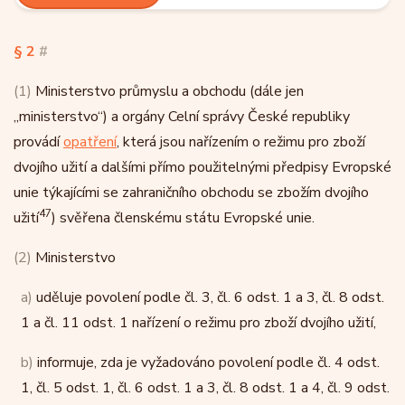
§ 2
#
(1)
Ministerstvo průmyslu a obchodu (dále jen
„ministerstvo“) a orgány Celní správy České republiky
provádí
opatření
, která jsou nařízením o režimu pro zboží
dvojího užití a dalšími přímo použitelnými předpisy Evropské
unie týkajícími se zahraničního obchodu se zbožím dvojího
47
užití
) svěřena členskému státu Evropské unie.
(2)
Ministerstvo
a)
uděluje povolení podle čl. 3, čl. 6 odst. 1 a 3, čl. 8 odst.
1 a čl. 11 odst. 1 nařízení o režimu pro zboží dvojího užití,
b)
informuje, zda je vyžadováno povolení podle čl. 4 odst.
1, čl. 5 odst. 1, čl. 6 odst. 1 a 3, čl. 8 odst. 1 a 4, čl. 9 odst.