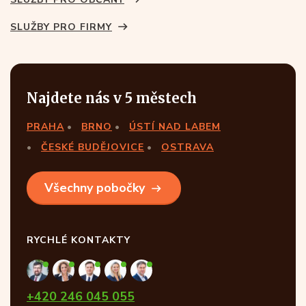
SLUŽBY PRO FIRMY
Najdete nás v 5 městech
PRAHA
BRNO
ÚSTÍ NAD LABEM
ČESKÉ BUDĚJOVICE
OSTRAVA
Všechny pobočky
RYCHLÉ KONTAKTY
+420 246 045 055