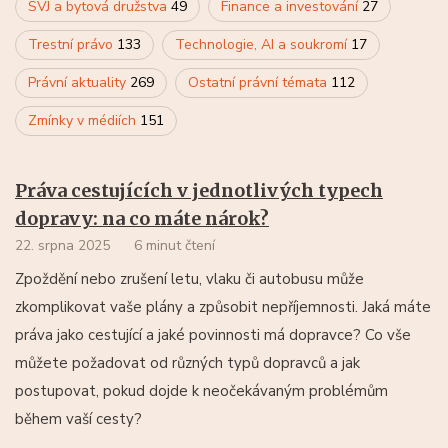
SVJ a bytová družstva
49
Finance a investování
27
Trestní právo
133
Technologie, AI a soukromí
17
Právní aktuality
269
Ostatní právní témata
112
Zmínky v médiích
151
Práva cestujících v jednotlivých typech
dopravy: na co máte nárok?
22. srpna 2025
6 minut čtení
Zpoždění nebo zrušení letu, vlaku či autobusu může
zkomplikovat vaše plány a způsobit nepříjemnosti. Jaká máte
práva jako cestující a jaké povinnosti má dopravce? Co vše
můžete požadovat od různých typů dopravců a jak
postupovat, pokud dojde k neočekávaným problémům
během vaší cesty?