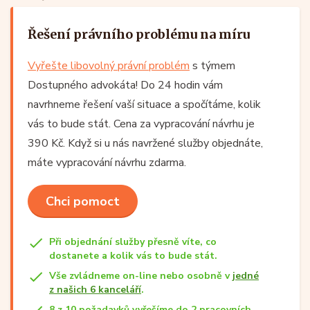
Řešení právního problému na míru
Vyřešte libovolný právní problém
s týmem
Dostupného advokáta! Do 24 hodin vám
navrhneme řešení vaší situace a spočítáme, kolik
vás to bude stát. Cena za vypracování návrhu je
390 Kč. Když si u nás navržené služby objednáte,
máte vypracování návrhu zdarma.
Chci pomoct
Při objednání služby přesně víte, co
dostanete a kolik vás to bude stát.
Vše zvládneme on-line nebo osobně v
jedné
z našich 6 kanceláří
.
8 z 10 požadavků vyřešíme do 2 pracovních