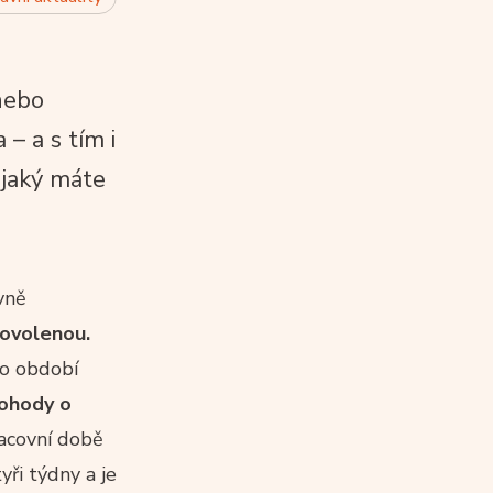
nebo
– a s tím i
 jaký máte
vně
dovolenou.
to období
dohody o
racovní době
ři týdny a je