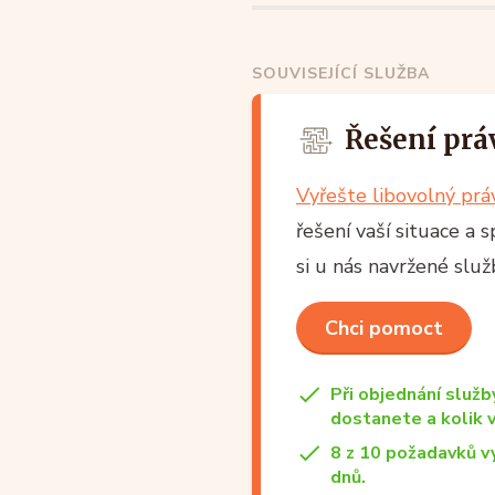
SOUVISEJÍCÍ SLUŽBA
Řešení prá
Vyřešte libovolný pr
řešení vaší situace a 
si u nás navržené slu
Chci pomoct
Při objednání služb
dostanete a kolik 
8 z 10 požadavků v
dnů.