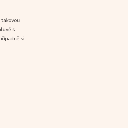
d takovou
mluvě s
případně si