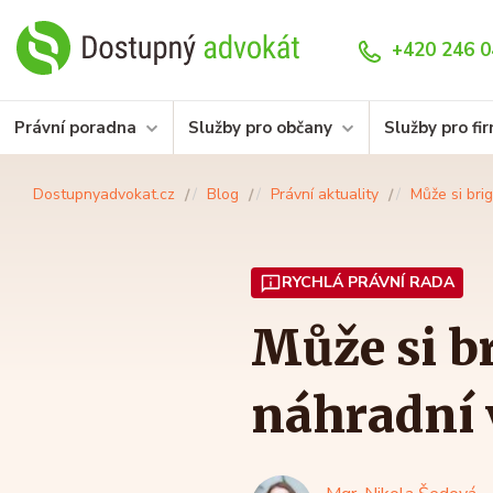
+420 246 0
Právní poradna
Služby pro občany
Služby pro fi
Dostupnyadvokat.cz
Blog
Právní aktuality
Může si bri
RYCHLÁ PRÁVNÍ RADA
Může si b
náhradní 