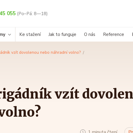
45 055
(Po–Pá: 8—18)
rmy
Ke stažení
Jak to funguje
O nás
Reference
gádník vzít dovolenou nebo náhradní volno?
rigádník vzít dovole
volno?
1 minuta čtení
Pr