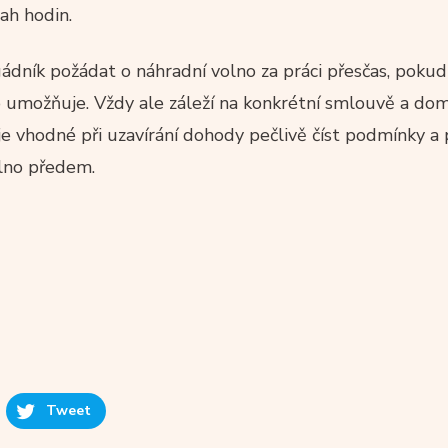
ah hodin.
dník požádat o náhradní volno za práci přesčas, poku
o umožňuje. Vždy ale záleží na konkrétní smlouvě a do
e vhodné při uzavírání dohody pečlivě číst podmínky a 
lno předem.
Tweet