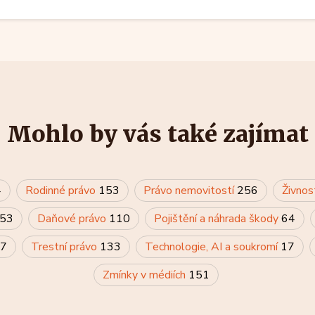
Mohlo by vás také zajímat
4
Rodinné právo
153
Právo nemovitostí
256
Živnos
53
Daňové právo
110
Pojištění a náhrada škody
64
7
Trestní právo
133
Technologie, AI a soukromí
17
Zmínky v médiích
151