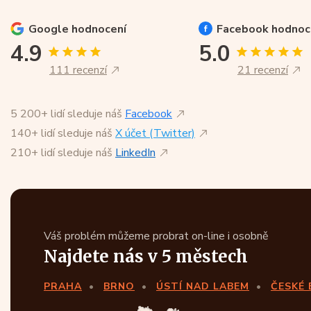
Google
hodnocení
Facebook
hodnoc
4.9
5.0
111 recenzí
21 recenzí
5 200+ lidí sleduje náš
Facebook
140+ lidí sleduje náš
X účet (Twitter)
210+ lidí sleduje náš
LinkedIn
Váš problém můžeme probrat on-line i osobně
Najdete nás v 5 městech
PRAHA
BRNO
ÚSTÍ NAD LABEM
ČESKÉ 