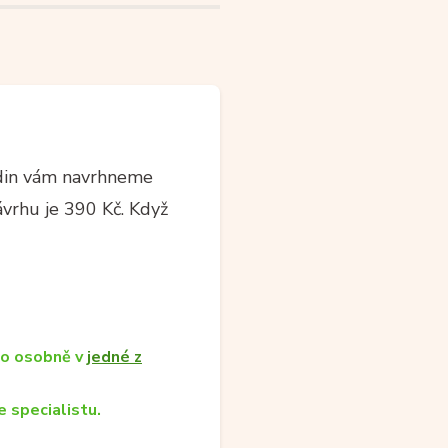
din vám navrhneme
ávrhu je 390 Kč. Když
bo osobně v
jedné z
 specialistu.