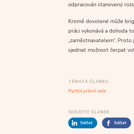
odpracován stanovený rozs
Kromě dovolené může brigá
práci vykonává a dohoda t
„zaměstnavatelem“. Proto j
sjednat možnost čerpat vo
TÉMATA ČLÁNKU:
Rychlá právní rada
SDÍLEJTE ČLÁNEK
Sdílet
Sdílet