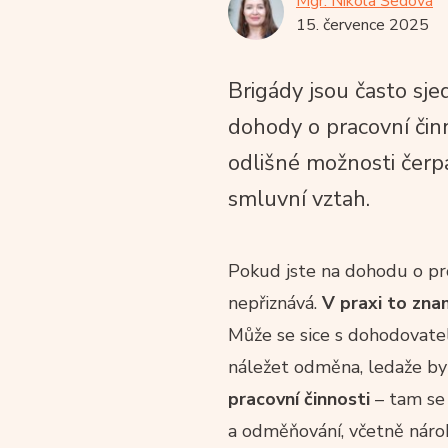
Mgr. Nikola Šedová
15. července 2025
Brigády jsou často sj
dohody o pracovní činn
odlišné možnosti čerp
smluvní vztah.
Pokud jste na dohodu o pr
nepřiznává.
V praxi to zna
Může se sice s dohodovate
náležet odměna, ledaže by
pracovní činnosti
– tam se 
a odměňování, včetně nárok