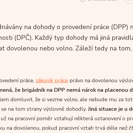
ednávány na dohody o provedení práce (DPP) 
osti (DPČ). Každý typ dohody má jiná pravidla 
at dovolenou nebo volno. Záleží tedy na tom,
ovedení práce,
zákoník práce
právo na dovolenou výslo
mená, že brigádník na DPP nemá nárok na placenou 
lem domluvit, že si vezme volno, ale nebude mu za to
 se na tom strany výslovně dohodly.
Jiná situace je u 
už na pracovní poměr vztahují některá ustanovení o p
u na dovolenou, pokud pracovní vztah trvá déle než čty