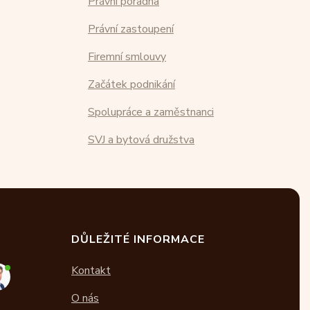
Právní poradna
Právní zastoupení
Firemní smlouvy
Začátek podnikání
Spolupráce a zaměstnanci
SVJ a bytová družstva
DŮLEŽITÉ INFORMACE
Kontakt
O nás