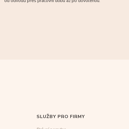
od odvodů přes pracovní dobu až po dovolenou.
SLUŽBY PRO FIRMY