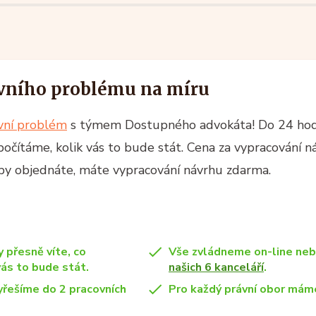
vního problému na míru
ávní problém
s týmem Dostupného advokáta! Do 24 ho
spočítáme, kolik vás to bude stát. Cena za vypracování n
žby objednáte, máte vypracování návrhu zdarma.
y přesně víte, co
Vše zvládneme on-line ne
vás to bude stát.
našich 6 kanceláří
.
yřešíme do 2 pracovních
Pro každý právní obor máme