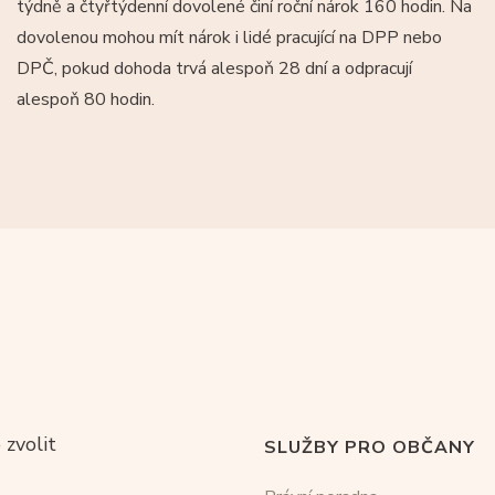
týdně a čtyřtýdenní dovolené činí roční nárok 160 hodin. Na
dovolenou mohou mít nárok i lidé pracující na DPP nebo
DPČ, pokud dohoda trvá alespoň 28 dní a odpracují
alespoň 80 hodin.
 zvolit
SLUŽBY PRO OBČANY