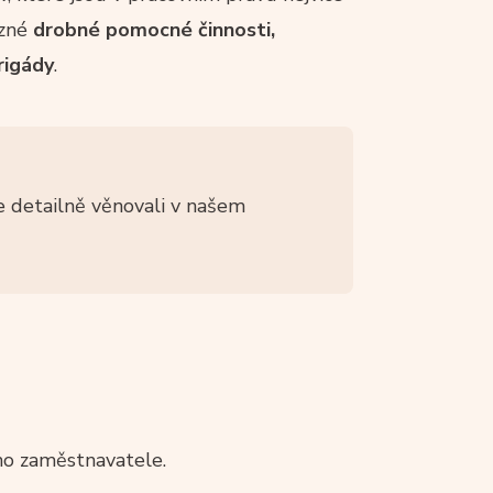
ůzné
drobné pomocné činnosti,
rigády
.
 detailně věnovali v našem
ho zaměstnavatele.