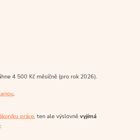
áhne 4 500 Kč měsíčně (pro rok 2026).
lenou
.
ákoníku práce
, ten ale výslovně
vyjímá
: