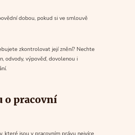
povědní dobou, pokud si ve smlouvě
řebujete zkontrolovat její znění? Nechte
in, odvody, výpověď, dovolenou i
ní.
u o pracovní
v, které jsou v pracovním právu nejvíce