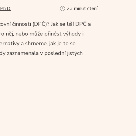
 Ph.D.
23 minut čtení
ní činnosti (DPČ)? Jak se liší DPČ a
 něj, nebo může přinést výhody i
nativy a shrneme, jak je to se
y zaznamenala v poslední jistých