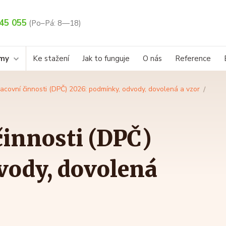
45 055
(Po–Pá: 8—18)
rmy
Ke stažení
Jak to funguje
O nás
Reference
acovní činnosti (DPČ) 2026: podmínky, odvody, dovolená a vzor
činnosti (DPČ)
vody, dovolená