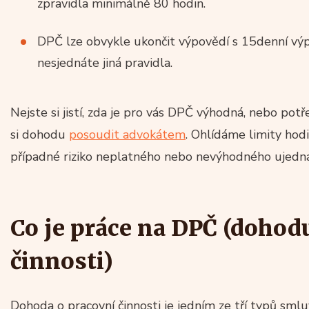
zpravidla minimálně 80 hodin.
DPČ lze obvykle ukončit výpovědí s 15denní vý
nesjednáte jiná pravidla.
Nejste si jistí, zda je pro vás DPČ výhodná, nebo pot
si dohodu
posoudit advokátem
. Ohlídáme limity hod
případné riziko neplatného nebo nevýhodného ujedná
Co je práce na DPČ (dohod
činnosti)
Dohoda o pracovní činnosti je jedním ze tří typů smlu