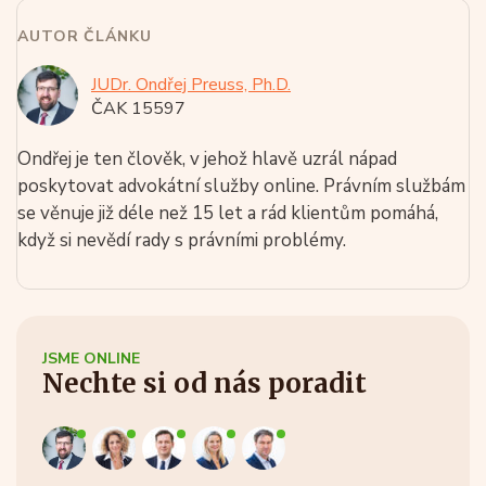
AUTOR ČLÁNKU
JUDr. Ondřej Preuss, Ph.D.
ČAK 15597
Ondřej je ten člověk, v jehož hlavě uzrál nápad
poskytovat advokátní služby online. Právním službám
se věnuje již déle než 15 let a rád klientům pomáhá,
když si nevědí rady s právními problémy.
JSME ONLINE
Nechte si od nás poradit