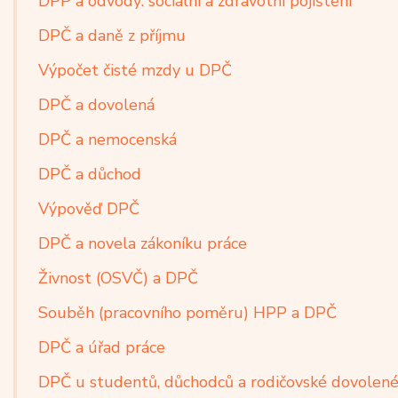
DPP a odvody: sociální a zdravotní pojištění
DPČ a daně z příjmu
Výpočet čisté mzdy u DPČ
DPČ a dovolená
DPČ a nemocenská
DPČ a důchod
Výpověď DPČ
DPČ a novela zákoníku práce
Živnost (OSVČ) a DPČ
Souběh (pracovního poměru) HPP a DPČ
DPČ a úřad práce
DPČ u studentů, důchodců a rodičovské dovolen