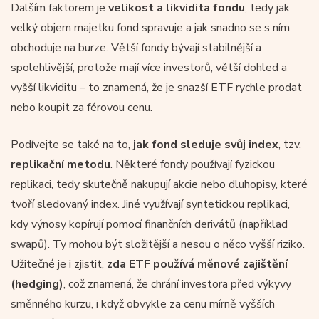
Dalším faktorem je
velikost a likvidita fondu
, tedy jak
velký objem majetku fond spravuje a jak snadno se s ním
obchoduje na burze. Větší fondy bývají stabilnější a
spolehlivější, protože mají více investorů, větší dohled a
vyšší likviditu – to znamená, že je snazší ETF rychle prodat
nebo koupit za férovou cenu.
Podívejte se také na to,
jak fond sleduje svůj index
, tzv.
replikační metodu
. Některé fondy používají fyzickou
replikaci, tedy skutečně nakupují akcie nebo dluhopisy, které
tvoří sledovaný index. Jiné využívají syntetickou replikaci,
kdy výnosy kopírují pomocí finančních derivátů (například
swapů). Ty mohou být složitější a nesou o něco vyšší riziko.
Užitečné je i zjistit,
zda ETF používá měnové zajištění
(hedging)
, což znamená, že chrání investora před výkyvy
směnného kurzu, i když obvykle za cenu mírně vyšších