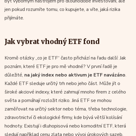
být výborným nástrojem pro dlouhodobé investování, ale
jen pokud rozumíte tomu, co kupujete, a víte, jaká rizika
přijímáte.
Jak vybrat vhodný ETF fond
Kromě otázky „co je ETF“ často přichází na řadu další: Jak
poznám, které ETF je pro mě vhodné? V první řadě je
důležité,
na jaký index nebo aktivum je ETF navázáno
.
Každé ETF sleduje určitý trh nebo jeho část. Může jít o
široké akciové indexy, které zahrnují mnoho firem z celého
světa a pomáhají rozložit riziko. Jiná ETF se mohou
zaměřovat na určitý sektor nebo téma, třeba technologie,
zdravotnictví či ekologické firmy, kde bývá větší kolísání
hodnoty. Existují i dluhopisová nebo komoditní ETF, která
sledují například cenu zlata nebo vývoj úrokových sazeb.