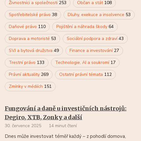
Živnostníci a společnosti
253
Občan a stát
108
Spotřebitelské právo
38
Dluhy, exekuce a insolvence
53
Daňové právo
110
Pojištění a náhrada škody
64
Doprava a motoristé
53
Sociální podpora a zdraví
43
SVJ a bytová družstva
49
Finance a investování
27
Trestní právo
133
Technologie, AI a soukromí
17
Právní aktuality
269
Ostatní právní témata
112
Zmínky v médiích
151
Fungování a daně u investičních nástrojů:
Degiro, XTB, Zonky a další
30. července 2025
14 minut čtení
Dnes může investovat téměř každý – z pohodlí domova,