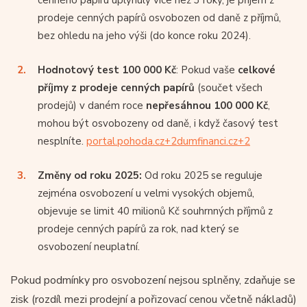
prodeje cenných papírů osvobozen od daně z příjmů,
bez ohledu na jeho výši (do konce roku 2024).
Hodnotový test 100 000 Kč
: Pokud vaše
celkové
příjmy z prodeje cenných papírů
(součet všech
prodejů) v daném roce
nepřesáhnou 100 000 Kč
,
mohou být osvobozeny od daně, i když časový test
nesplníte.
portal.pohoda.cz+2dumfinanci.cz+2
Změny od roku 2025:
Od roku 2025 se reguluje
zejména osvobození u velmi vysokých objemů,
objevuje se limit 40 milionů Kč souhrnných příjmů z
prodeje cenných papírů za rok, nad který se
osvobození neuplatní.
Pokud podmínky pro osvobození nejsou splněny, zdaňuje se
zisk (rozdíl mezi prodejní a pořizovací cenou včetně nákladů)