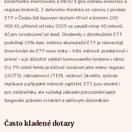
kolektivního investování) a MiFID II (pro ochranu investorů a
regulaci brokerů). Z daňového hlediska se výnosy z prodeje
ETF v Česku řídí časovým testem tří let a limitem 100
000 Kč, přičemž od roku 2025 se zavádí strop 40 milionů
Kč pro osvobození od daně. Dividendy z distribučních ETF
podléhají 15% dani, zatímco akumulační ETF je reinvestují.
Investování do ETF nese rizika – tržní, měnové, produktové i
právní – a je důležité vybírat licencovaného brokera v rámci
EU. Při volbě fondu je klíčové sledovat jeho index, regulaci
(UCITS), nákladovost (TER), velikost, likviditu, způsob
replikace a případné měnové zajištění. ETF jsou vhodné i
pro začátečníky, ale vyžadují základní porozumění jejich
fungování, právním vztahům a daňovým důsledkům.
Často kladené dotazy