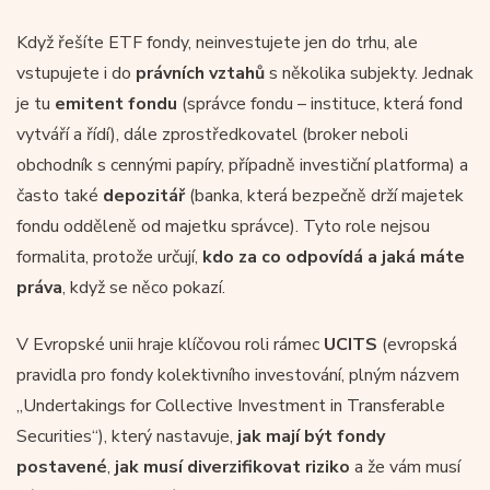
Když řešíte ETF fondy, neinvestujete jen do trhu, ale
vstupujete i do
právních vztahů
s několika subjekty. Jednak
je tu
emitent fondu
(správce fondu – instituce, která fond
vytváří a řídí), dále zprostředkovatel (broker neboli
obchodník s cennými papíry, případně investiční platforma) a
často také
depozitář
(banka, která bezpečně drží majetek
fondu odděleně od majetku správce). Tyto role nejsou
formalita, protože určují,
kdo za co odpovídá a jaká máte
práva
, když se něco pokazí.
V Evropské unii hraje klíčovou roli rámec
UCITS
(evropská
pravidla pro fondy kolektivního investování, plným názvem
„Undertakings for Collective Investment in Transferable
Securities“), který nastavuje,
jak mají být fondy
postavené
,
jak musí diverzifikovat riziko
a že vám musí