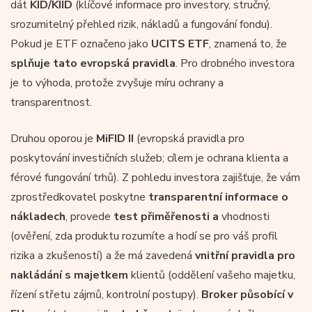
dát
KID/KIID
(klíčové informace pro investory, stručný,
srozumitelný přehled rizik, nákladů a fungování fondu).
Pokud je ETF označeno jako
UCITS ETF
, znamená to, že
splňuje tato evropská pravidla
. Pro drobného investora
je to výhoda, protože zvyšuje míru ochrany a
transparentnost.
Druhou oporou je
MiFID II
(evropská pravidla pro
poskytování investičních služeb; cílem je ochrana klienta a
férové fungování trhů). Z pohledu investora zajišťuje, že vám
zprostředkovatel poskytne
transparentní informace o
nákladech
, provede
test přiměřenosti a
vhodnosti
(ověření, zda produktu rozumíte a hodí se pro váš profil
rizika a zkušeností) a že má zavedená
vnitřní pravidla pro
nakládání s majetkem
klientů (oddělení vašeho majetku,
řízení střetu zájmů, kontrolní postupy).
Broker působící v