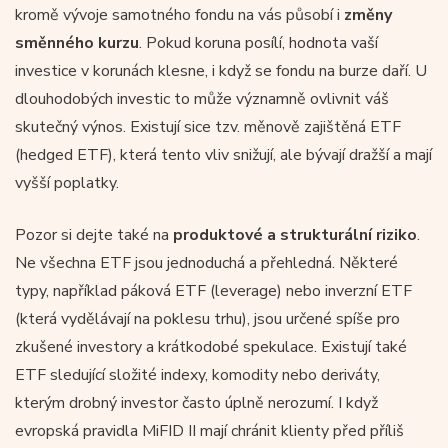
kromě vývoje samotného fondu na vás působí i
změny
směnného kurzu
. Pokud koruna posílí, hodnota vaší
investice v korunách klesne, i když se fondu na burze daří. U
dlouhodobých investic to může významně ovlivnit váš
skutečný výnos. Existují sice tzv. měnově zajištěná ETF
(hedged ETF), která tento vliv snižují, ale bývají dražší a mají
vyšší poplatky.
Pozor si dejte také na
produktové a strukturální riziko
.
Ne všechna ETF jsou jednoduchá a přehledná. Některé
typy, například páková ETF (leverage) nebo inverzní ETF
(která vydělávají na poklesu trhu), jsou určené spíše pro
zkušené investory a krátkodobé spekulace. Existují také
ETF sledující složité indexy, komodity nebo deriváty,
kterým drobný investor často úplně nerozumí. I když
evropská pravidla MiFID II mají chránit klienty před příliš