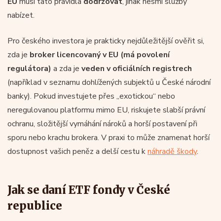
EU
musí tato pravidla
dodržovat
, jinak nesmí služby
nabízet.
Pro českého investora je prakticky nejdůležitější ověřit si,
zda je
broker licencovaný v EU (má povolení
regulátora)
a zda je
veden v oficiálních registrech
(například v seznamu dohlížených subjektů u České národní
banky). Pokud investujete přes „exotickou“ nebo
neregulovanou platformu mimo EU, riskujete slabší právní
ochranu, složitější vymáhání nároků a horší postavení při
sporu nebo krachu brokera. V praxi to může znamenat horší
dostupnost vašich peněz a delší cestu k
náhradě škody
.
Jak se daní ETF fondy v České
republice