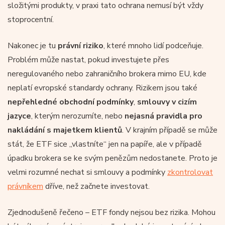
složitými produkty, v praxi tato ochrana nemusí být vždy
stoprocentní.
Nakonec je tu
právní riziko
, které mnoho lidí podceňuje.
Problém může nastat, pokud investujete přes
neregulovaného nebo zahraničního brokera mimo EU, kde
neplatí evropské standardy ochrany. Rizikem jsou také
nepřehledné obchodní podmínky
,
smlouvy v cizím
jazyce
, kterým nerozumíte, nebo
nejasná pravidla pro
nakládání s majetkem klientů
. V krajním případě se může
stát, že ETF sice „vlastníte“ jen na papíře, ale v případě
úpadku brokera se ke svým penězům nedostanete. Proto je
velmi rozumné nechat si smlouvy a podmínky
zkontrolovat
právníkem
dříve, než začnete investovat.
Zjednodušeně řečeno – ETF fondy nejsou bez rizika. Mohou