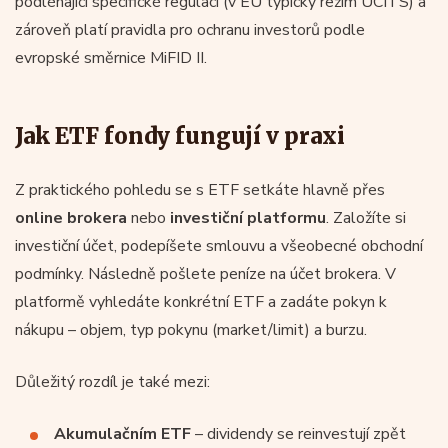
podléhající specifické regulaci (v EU typicky režim UCITS) a
zároveň platí pravidla pro ochranu investorů podle
evropské směrnice MiFID II.
Jak ETF fondy fungují v praxi
Z praktického pohledu se s ETF setkáte hlavně přes
online brokera
nebo
investiční platformu
. Založíte si
investiční účet, podepíšete smlouvu a všeobecné obchodní
podmínky. Následně pošlete peníze na účet brokera. V
platformě vyhledáte konkrétní ETF a zadáte pokyn k
nákupu – objem, typ pokynu (market/limit) a burzu.
Důležitý rozdíl je také mezi:
Akumulačním ETF
– dividendy se reinvestují zpět