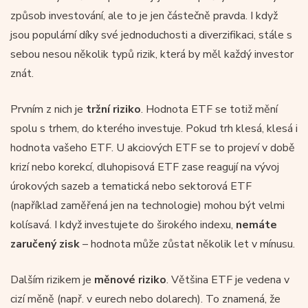
způsob investování, ale to je jen částečně pravda. I když
jsou populární díky své jednoduchosti a diverzifikaci, stále s
sebou nesou několik typů rizik, která by měl každý investor
znát.
Prvním z nich je
tržní riziko
. Hodnota ETF se totiž mění
spolu s trhem, do kterého investuje. Pokud trh klesá, klesá i
hodnota vašeho ETF. U akciových ETF se to projeví v době
krizí nebo korekcí, dluhopisová ETF zase reagují na vývoj
úrokových sazeb a tematická nebo sektorová ETF
(například zaměřená jen na technologie) mohou být velmi
kolísavá. I když investujete do širokého indexu,
nemáte
zaručený zisk
– hodnota může zůstat několik let v mínusu.
Dalším rizikem je
měnové riziko
. Většina ETF je vedena v
cizí měně (např. v eurech nebo dolarech). To znamená, že