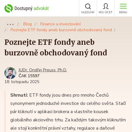
HLEDÁNÍ
MŮJ ÚČET
MENU
Blog
Finance a investování
●●●
Poznejte ETF fondy aneb burzovně obchodovaný fond
Poznejte ETF fondy aneb
burzovně obchodovaný fond
JUDr. Ondřej Preuss, Ph.D.
ČAK 15597
18. listopadu 2025
Shrnutí:
ETF fondy jsou dnes pro mnoho Čechů
synonymem jednoduché investice do celého světa. Stačí
pár kliknutí v aplikaci brokera a vlastníte kousek
globálního akciového trhu. Za každým takovým kliknutím
ale stojí konkrétní právní vztahy, regulace a daňové