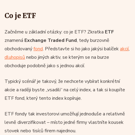
Co je ETF
Začněme u základní otázky: co je ETF? Zkratka
ETF
znamená
Exchange Traded Fund
, tedy burzovně
obchodovaný
fond
. Představte si ho jako jakýsi balíček
akcií
,
dluhopisů
nebo jiných aktiv, se kterým se na burze
obchoduje podobně jako s jednou akcií.
Typický scénář je takový, že nechcete vybírat konkrétní
akcie a raději byste „vsadili“ na celý index, a tak si koupíte
ETF fond, který tento index kopíruje.
ETF fondy tak investorovi umožňují jednoduše a relativně
levně diverzifikovat – místo jedné firmy vlastníte kousek
stovek nebo tisíců firem najednou.