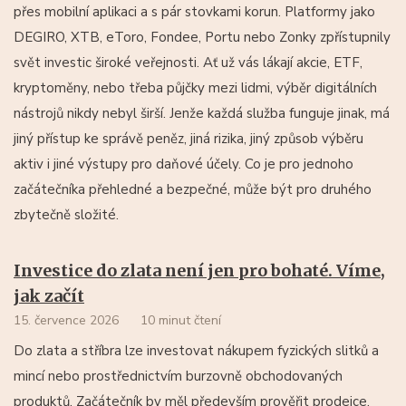
přes mobilní aplikaci a s pár stovkami korun. Platformy jako
DEGIRO, XTB, eToro, Fondee, Portu nebo Zonky zpřístupnily
svět investic široké veřejnosti. Ať už vás lákají akcie, ETF,
kryptoměny, nebo třeba půjčky mezi lidmi, výběr digitálních
nástrojů nikdy nebyl širší. Jenže každá služba funguje jinak, má
jiný přístup ke správě peněz, jiná rizika, jiný způsob výběru
aktiv i jiné výstupy pro daňové účely. Co je pro jednoho
začátečníka přehledné a bezpečné, může být pro druhého
zbytečně složité.
Investice do zlata není jen pro bohaté. Víme,
jak začít
15. července 2026
10 minut čtení
Do zlata a stříbra lze investovat nákupem fyzických slitků a
mincí nebo prostřednictvím burzovně obchodovaných
produktů. Začátečník by měl především prověřit prodejce,