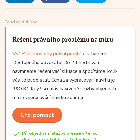
Související služba
Řešení právního problému na míru
Vyřešte libovolný právní problém
s týmem
Dostupného advokáta! Do 24 hodin vám
navrhneme řešení vaší situace a spočítáme, kolik
vás to bude stát. Cena za vypracování návrhu je
390 Kč. Když si u nás navržené služby objednáte,
máte vypracování návrhu zdarma.
Chci pomoct
Při objednání služby přesně víte, co
dostanete a kolik vás to bude stát.