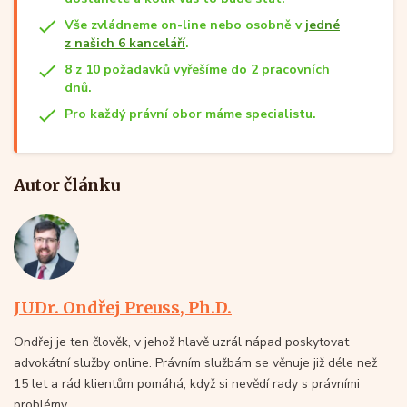
Vše zvládneme on-line nebo osobně v
jedné
z našich 6 kanceláří
.
8 z 10 požadavků vyřešíme do 2 pracovních
dnů.
Pro každý právní obor máme specialistu.
Autor článku
JUDr. Ondřej Preuss, Ph.D.
Ondřej je ten člověk, v jehož hlavě uzrál nápad poskytovat
advokátní služby online. Právním službám se věnuje již déle než
15 let a rád klientům pomáhá, když si nevědí rady s právními
problémy.