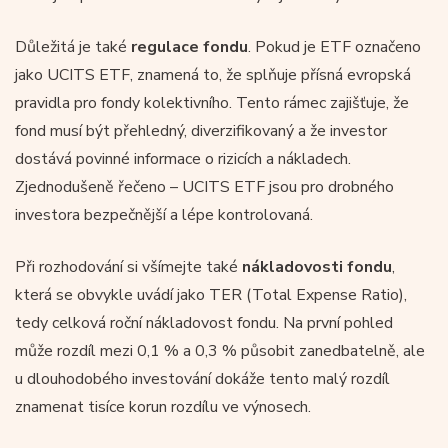
Důležitá je také
regulace fondu
. Pokud je ETF označeno
jako UCITS ETF, znamená to, že splňuje přísná evropská
pravidla pro fondy kolektivního. Tento rámec zajišťuje, že
fond musí být přehledný, diverzifikovaný a že investor
dostává povinné informace o rizicích a nákladech.
Zjednodušeně řečeno – UCITS ETF jsou pro drobného
investora bezpečnější a lépe kontrolovaná.
Při rozhodování si všímejte také
nákladovosti fondu
,
která se obvykle uvádí jako TER (Total Expense Ratio),
tedy celková roční nákladovost fondu. Na první pohled
může rozdíl mezi 0,1 % a 0,3 % působit zanedbatelně, ale
u dlouhodobého investování dokáže tento malý rozdíl
znamenat tisíce korun rozdílu ve výnosech.