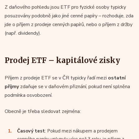
Z daňového pohledu jsou ETF pro fyzické osoby typicky
posuzovány podobně jako jiné cenné papíry – rozhoduje, zda
jde o příjem z prodeje cenných papírů, nebo o příjem z držby
(např. dividendy).
Prodej ETF – kapitálové zisky
Příjem z prodeje ETF se v ČR typicky řadí mezi
ostatní
příjmy
zdaňuje se v daňovém přiznání, pokud není splněna
podmínka osvobození.
Obecně je třeba sledovat zejména:
Časový test
: Pokud mezi nákupem a prodejem
cenného papíru uplynuly více než 3 roky, je příjem z