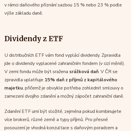
v rámci daňového přiznání sazbou 15 % nebo 23 % podle
výše základu daně.
Dividendy z ETF
U distribučních ETF vám fond vyplácí dividendy. Zpravidla
jde o dividendy vyplacené zahraničním fondem (v cizí měně).
V zemi fondu může být sražena
srážková daň
. V ČR se
zpravidla uplatňuje
15% daň z příjmů z kapitálového
majetku
, přičemž je obvykle potřeba zohlednit smlouvy o
zamezení dvojího zdanění a možný zápočet zahraniční daně.
Zdanění ETF umí být složité, zejména pokud kombinujete
více brokerů, různé země a typy příjmů. Pro přesné
posouzení je vhodná konzultace s daňovým poradcem a