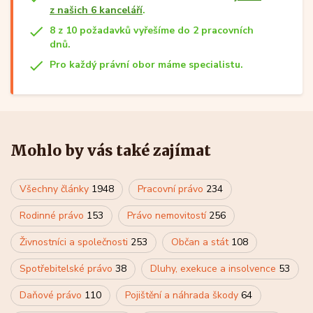
z našich 6 kanceláří
.
8 z 10 požadavků vyřešíme do 2 pracovních
dnů.
Pro každý právní obor máme specialistu.
Mohlo by vás také zajímat
Všechny články
1948
Pracovní právo
234
Rodinné právo
153
Právo nemovitostí
256
Živnostníci a společnosti
253
Občan a stát
108
Spotřebitelské právo
38
Dluhy, exekuce a insolvence
53
Daňové právo
110
Pojištění a náhrada škody
64