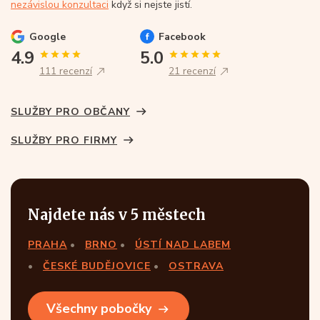
nezávislou konzultaci
když si nejste jistí.
Google
Facebook
4.9
5.0
111 recenzí
21 recenzí
SLUŽBY PRO OBČANY
SLUŽBY PRO FIRMY
Najdete nás v 5 městech
PRAHA
BRNO
ÚSTÍ NAD LABEM
ČESKÉ BUDĚJOVICE
OSTRAVA
Všechny pobočky