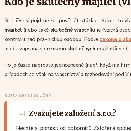
Kdo je skutečný majitel (v
Nejdříve si pojďme zodpovědět otázku – kdo je to vl
majitel
(nebo také
skutečný vlastník
) je fyzická oso
kontrolu nad právnickou osobou. Podle
zákona o sku
osoba zapsána v
seznamu skutečných majitelů
vede
To je často naprosto jednoznačné (např. když má fir
případech se však na vlastnictví a rozhodování podílí m
SOUVISEJÍCÍ SLUŽBA
Zvažujete založení s.r.o.?
Nechte si pomoct od odborníků. Založená spole