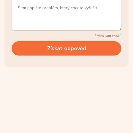
Zbývá
500
znaků