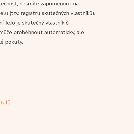
olečnost, nesmíte zapomenout na
lů (tzv. registru skutečných vlastníků).
í, kdo je skutečný vlastník či
e může proběhnout automaticky, ale
ké pokuty.
itelů