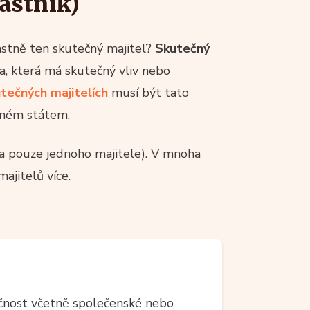
lastník)
astně ten skutečný majitel?
Skutečný
ba, která má skutečný vliv nebo
tečných majitelích
musí být tato
ném státem.
ma pouze jednoho majitele). V mnoha
ajitelů více.
čnost včetně společenské nebo