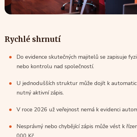
Rychlé shrnutí
Do evidence skutečných majitelů se zapisuje fyzi
nebo kontrolu nad společností.
U jednodušších struktur může dojít k automatick
nutný aktivní zápis.
V roce 2026 už veřejnost nemá k evidenci automa
Nesprávný nebo chybějící zápis může vést k říze
000 Kč.