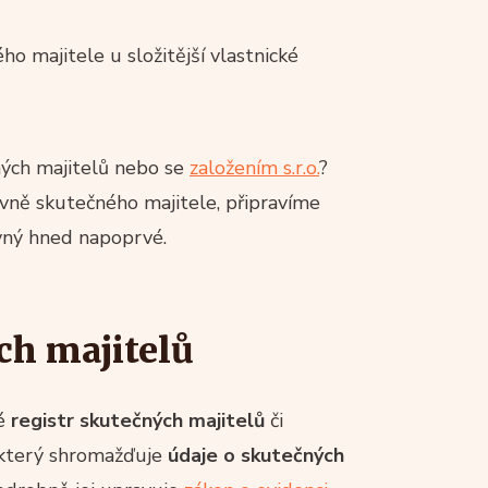
o majitele u složitější vlastnické
ých majitelů nebo se
založením s.r.o.
?
vně skutečného majitele, připravíme
ávný hned napoprvé.
ch majitelů
ké
registr skutečných majitelů
či
, který shromažďuje
údaje o skutečných