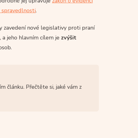
Podrobně jej upravuje
zákon o evidenci
 spravedlnosti
.
 zavedení nové legislativy proti praní
), a jeho hlavním cílem je
zvýšit
osob.
m článku. Přečtěte si, jaké vám z