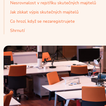
Nesrovnalost v rejstříku skutečných majitelů
Jak získat výpis skutečných majitelů
Co hrozí, když se nezaregistrujete
Shrnutí