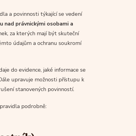
la a povinnosti týkající se vedení
lu nad právnickými osobami a
k, za kterých mají být skuteční
 těmto údajům a ochranu soukromí
daje do evidence, jaké informace se
 Dále upravuje možnosti přístupu k
rušení stanovených povinností.
 pravidla podrobně: