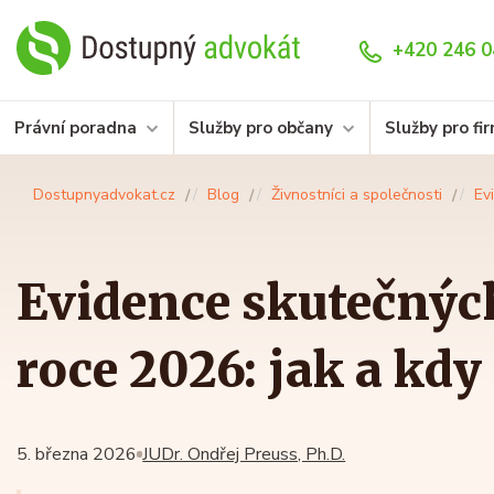
+420 246 0
Právní poradna
Služby pro občany
Služby pro fi
Dostupnyadvokat.cz
Blog
Živnostníci a společnosti
Ev
Evidence skutečných
roce 2026: jak a kdy
5. března 2026
JUDr. Ondřej Preuss, Ph.D.