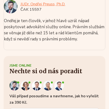
JUDr. Ondřej Preuss, Ph.D.
ČAK 15597
Ondřej je ten člověk, v jehož hlavě uzrál nápad
poskytovat advokátní služby online. Právním službám
se věnuje již déle než 15 let a rád klientům pomáhá,
když si nevědí rady s právními problémy.
JSME ONLINE
Nechte si od nás poradit
Váš případ posoudíme a navrhneme, jak ho vyřešit
za 390 Kč.