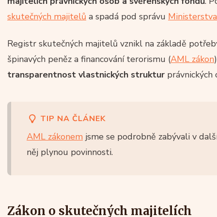
majitelích právnických osob a svěřenských fondů
. 
skutečných majitelů
a spadá pod správu
Ministerstva
Registr skutečných majitelů vznikl na základě potřeby
špinavých peněz a financování terorismu (
AML zákon
transparentnost vlastnických struktur
právnických 
TIP NA ČLÁNEK
AML zákonem
jsme se podrobně zabývali v další
něj plynou povinnosti.
Zákon o skutečných majitelích