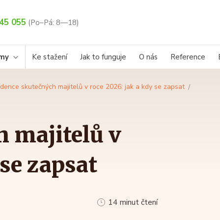
45 055
(Po–Pá: 8—18)
rmy
Ke stažení
Jak to funguje
O nás
Reference
idence skutečných majitelů v roce 2026: jak a kdy se zapsat
 majitelů v
 se zapsat
14 minut čtení