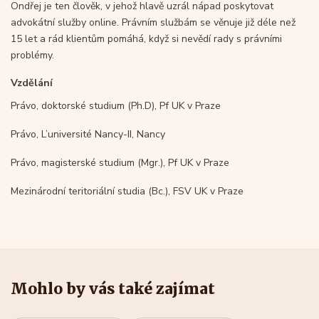
Ondřej je ten člověk, v jehož hlavě uzrál nápad poskytovat
advokátní služby online. Právním službám se věnuje již déle než
15 let a rád klientům pomáhá, když si nevědí rady s právními
problémy.
Vzdělání
Právo, doktorské studium (Ph.D), Pf UK v Praze
Právo, L’université Nancy-II, Nancy
Právo, magisterské studium (Mgr.), Pf UK v Praze
Mezinárodní teritoriální studia (Bc.), FSV UK v Praze
Mohlo by vás také zajímat