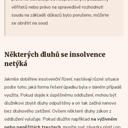
věřitelů nebo právo na spravedlivé rozhodnutí
soudu na základě důkazů bylo porušeno, můžete
se obrátit na soud.
Některých dluhů se insolvence
netýká
Jakmile doběhne insolvenční řízení, nastávají různé situace
podle toho, jaká forma řešení úpadku byla v daném případě
využita. Pokud dojde k úspěšnému oddlužení, mohou být
dlužníkovi zbylé dluhy odpuštěny a on tak začíná nanovo
bez dluhového zatížení. Ovšem některé dluhy zákon z
oddlužení vylučuje. Pokud dlužíte například
na výživném
nebo peněžitých trestech
, musíte své závazky plnit i po