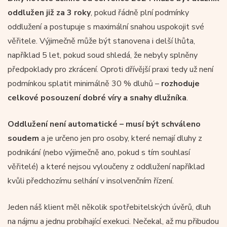
oddlužen již za 3 roky
, pokud řádně plní podmínky
oddlužení a postupuje s maximální snahou uspokojit své
věřitele. Výjimečně může být stanovena i delší lhůta,
například 5 let, pokud soud shledá, že nebyly splněny
předpoklady pro zkrácení. Oproti dřívější praxi tedy už není
podmínkou splatit minimálně 30 % dluhů –
rozhoduje
celkové posouzení dobré víry a snahy dlužníka
.
Oddlužení není automatické – musí být schváleno
soudem
a je určeno jen pro osoby, které nemají dluhy z
podnikání (nebo výjimečně ano, pokud s tím souhlasí
věřitelé) a které nejsou vyloučeny z oddlužení například
kvůli předchozímu selhání v insolvenčním řízení.
Jeden náš klient měl několik spotřebitelských úvěrů, dluh
na nájmu a jednu probíhající exekuci. Nečekal, až mu přibudou