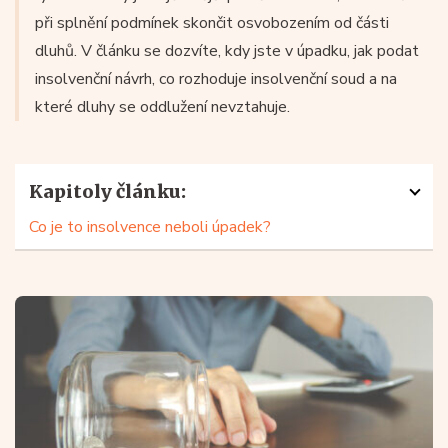
při splnění podmínek skončit osvobozením od části
dluhů. V článku se dozvíte, kdy jste v úpadku, jak podat
insolvenční návrh, co rozhoduje insolvenční soud a na
které dluhy se oddlužení nevztahuje.
Kapitoly článku:
Co je to insolvence neboli úpadek?