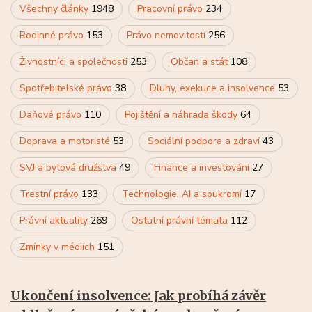
Všechny články
1948
Pracovní právo
234
Rodinné právo
153
Právo nemovitostí
256
Živnostníci a společnosti
253
Občan a stát
108
Spotřebitelské právo
38
Dluhy, exekuce a insolvence
53
Daňové právo
110
Pojištění a náhrada škody
64
Doprava a motoristé
53
Sociální podpora a zdraví
43
SVJ a bytová družstva
49
Finance a investování
27
Trestní právo
133
Technologie, AI a soukromí
17
Právní aktuality
269
Ostatní právní témata
112
Zmínky v médiích
151
Ukončení insolvence: Jak probíhá závěr