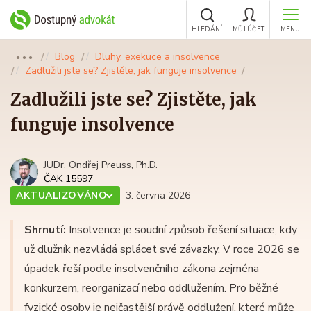
HLEDÁNÍ
MŮJ ÚČET
MENU
Blog
Dluhy, exekuce a insolvence
●●●
Zadlužili jste se? Zjistěte, jak funguje insolvence
Zadlužili jste se? Zjistěte, jak
funguje insolvence
JUDr. Ondřej Preuss, Ph.D.
ČAK 15597
AKTUALIZOVÁNO
3. června 2026
Shrnutí:
Insolvence je soudní způsob řešení situace, kdy
už dlužník nezvládá splácet své závazky. V roce 2026 se
úpadek řeší podle insolvenčního zákona zejména
konkurzem, reorganizací nebo oddlužením. Pro běžné
fyzické osoby je nejčastější právě oddlužení, které může