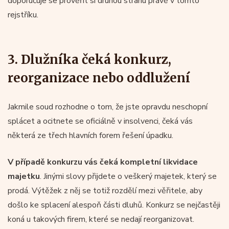
doporučuje se prověřit si druhou stranu právě v tomto
rejstříku.
3. Dlužníka čeká konkurz,
reorganizace nebo oddlužení
Jakmile soud rozhodne o tom, že jste opravdu neschopní
splácet a ocitnete se oficiálně v insolvenci, čeká vás
některá ze třech hlavních forem řešení úpadku.
V případě
konkurzu
vás čeká kompletní likvidace
majetku
. Jinými slovy přijdete o veškerý majetek, který se
prodá. Výtěžek z něj se totiž rozdělí mezi věřitele, aby
došlo ke splacení alespoň části dluhů. Konkurz se nejčastěji
koná u takových firem, které se nedají reorganizovat.