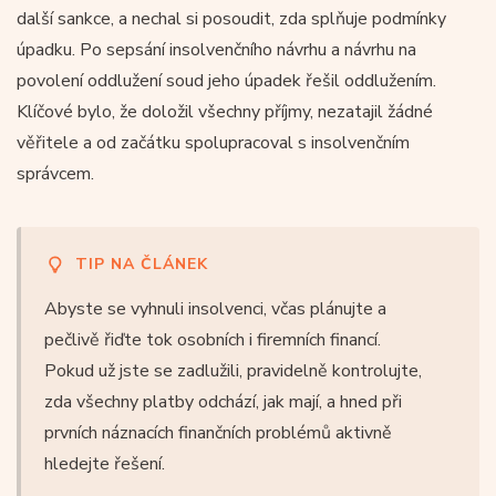
další sankce, a nechal si posoudit, zda splňuje podmínky
úpadku. Po sepsání insolvenčního návrhu a návrhu na
povolení oddlužení soud jeho úpadek řešil oddlužením.
Klíčové bylo, že doložil všechny příjmy, nezatajil žádné
věřitele a od začátku spolupracoval s insolvenčním
správcem.
TIP NA ČLÁNEK
Abyste se vyhnuli insolvenci, včas plánujte a
pečlivě řiďte tok osobních i firemních financí.
Pokud už jste se zadlužili, pravidelně kontrolujte,
zda všechny platby odchází, jak mají, a hned při
prvních náznacích finančních problémů aktivně
hledejte řešení.