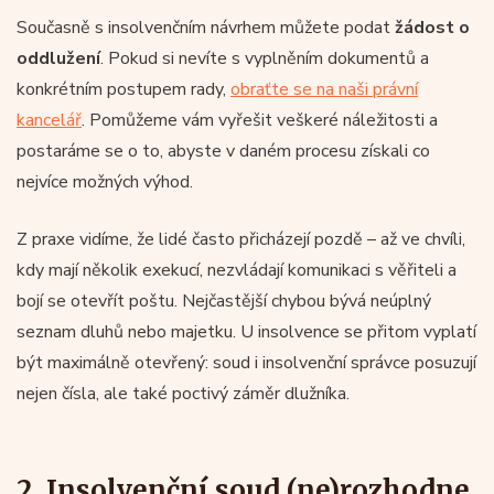
Současně s insolvenčním návrhem můžete podat
žádost o
oddlužení
. Pokud si nevíte s vyplněním dokumentů a
konkrétním postupem rady,
obraťte se na naši právní
kancelář
. Pomůžeme vám vyřešit veškeré náležitosti a
postaráme se o to, abyste v daném procesu získali co
nejvíce možných výhod.
Z praxe vidíme, že lidé často přicházejí pozdě – až ve chvíli,
kdy mají několik exekucí, nezvládají komunikaci s věřiteli a
bojí se otevřít poštu. Nejčastější chybou bývá neúplný
seznam dluhů nebo majetku. U insolvence se přitom vyplatí
být maximálně otevřený: soud i insolvenční správce posuzují
nejen čísla, ale také poctivý záměr dlužníka.
2. Insolvenční soud (ne)rozhodne