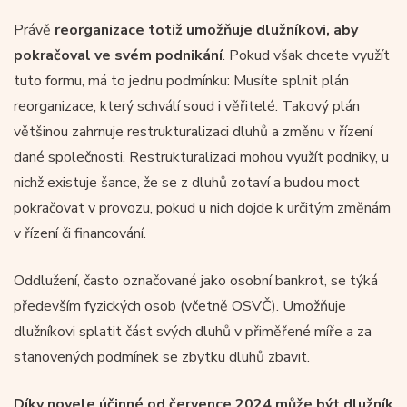
Právě
reorganizace
totiž umožňuje dlužníkovi, aby
pokračoval ve svém podnikání
. Pokud však chcete využít
tuto formu, má to jednu podmínku: Musíte splnit plán
reorganizace, který schválí soud i věřitelé. Takový plán
většinou zahrnuje restrukturalizaci dluhů a změnu v řízení
dané společnosti. Restrukturalizaci mohou využít podniky, u
nichž existuje šance, že se z dluhů zotaví a budou moct
pokračovat v provozu, pokud u nich dojde k určitým změnám
v řízení či financování.
Oddlužení, často označované jako osobní bankrot, se týká
především fyzických osob (včetně OSVČ). Umožňuje
dlužníkovi splatit část svých dluhů v přiměřené míře a za
stanovených podmínek se zbytku dluhů zbavit.
Díky novele účinné od července 2024 může být dlužník