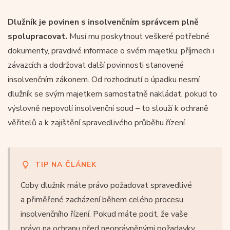
Dlužník je povinen s insolvenčním správcem plně
spolupracovat.
Musí mu poskytnout veškeré potřebné
dokumenty, pravdivé informace o svém majetku, příjmech i
závazcích a dodržovat další povinnosti stanovené
insolvenčním zákonem. Od rozhodnutí o úpadku nesmí
dlužník se svým majetkem samostatně nakládat, pokud to
výslovně nepovolí insolvenční soud – to slouží k ochraně
věřitelů a k zajištění spravedlivého průběhu řízení.
TIP NA ČLÁNEK
Coby dlužník máte právo požadovat spravedlivé
a přiměřené zacházení během celého procesu
insolvenčního řízení. Pokud máte pocit, že vaše
právo na ochranu před neoprávněnými požadavky