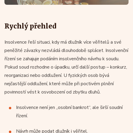
Rychlý přehled
Insolvence řeší situaci, kdy má dlužník více věřitelů a své
peněžité závazky nezvládá dlouhodobě splácet. Insolvenční
řízení se zahajuje podáním insolvenčního návrhu k soudu.
Pokud soud rozhodne o úpadku, určí další postup – konkurz,
reorganizaci nebo oddlužení. U fyzických osob bývá
nejčastější oddlužení, které může při poctivém plnění
povinností vést k osvobození od zbytku dluhů.
Insolvence není jen „osobní bankrot“, ale širší soudní
řízení.
Návrh může podat dlužník i věřitel.