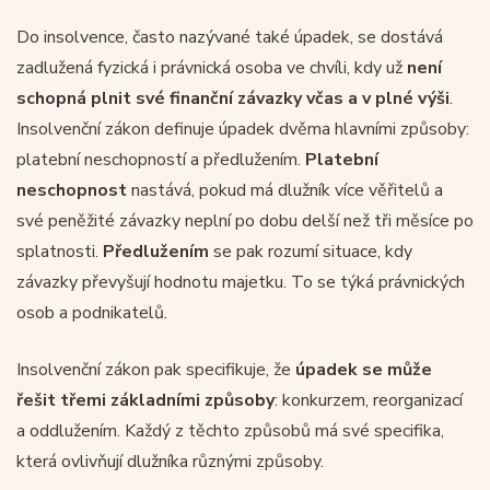
Do insolvence, často nazývané také úpadek, se dostává
zadlužená fyzická i právnická osoba ve chvíli, kdy už
není
schopná plnit své finanční závazky včas a v plné výši
.
Insolvenční zákon definuje úpadek dvěma hlavními způsoby:
platební neschopností a předlužením.
Platební
neschopnost
nastává, pokud má dlužník více věřitelů a
své peněžité závazky neplní po dobu delší než tři měsíce po
splatnosti.
Předlužením
se pak rozumí situace, kdy
závazky převyšují hodnotu majetku. To se týká právnických
osob a podnikatelů.
Insolvenční zákon pak specifikuje, že
úpadek se může
řešit třemi základními způsoby
: konkurzem, reorganizací
a oddlužením. Každý z těchto způsobů má své specifika,
která ovlivňují dlužníka různými způsoby.