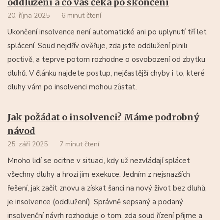
oddlužení a co vás čeká po skončení
20. října 2025
6 minut čtení
Ukončení insolvence není automatické ani po uplynutí tří let
splácení. Soud nejdřív ověřuje, zda jste oddlužení plnili
poctivě, a teprve potom rozhodne o osvobození od zbytku
dluhů. V článku najdete postup, nejčastější chyby i to, které
dluhy vám po insolvenci mohou zůstat.
Jak požádat o insolvenci? Máme podrobný
návod
25. září 2025
7 minut čtení
Mnoho lidí se ocitne v situaci, kdy už nezvládají splácet
všechny dluhy a hrozí jim exekuce. Jedním z nejsnazších
řešení, jak začít znovu a získat šanci na nový život bez dluhů,
je insolvence (oddlužení). Správně sepsaný a podaný
insolvenční návrh rozhoduje o tom, zda soud řízení přijme a