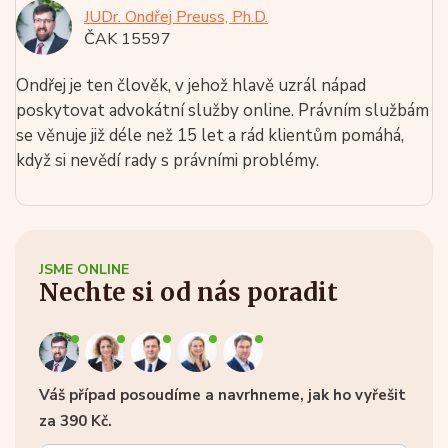
JUDr. Ondřej Preuss, Ph.D.
ČAK 15597
Ondřej je ten člověk, v jehož hlavě uzrál nápad
poskytovat advokátní služby online. Právním službám
se věnuje již déle než 15 let a rád klientům pomáhá,
když si nevědí rady s právními problémy.
JSME ONLINE
Nechte si od nás poradit
Váš případ posoudíme a navrhneme, jak ho vyřešit
za 390 Kč.