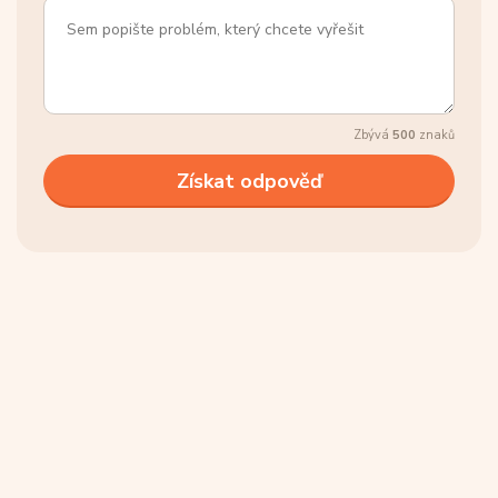
Zbývá
500
znaků