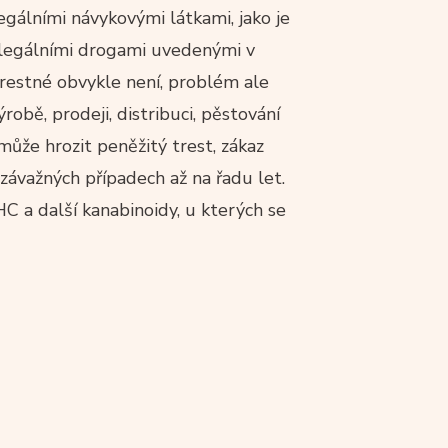
egálními návykovými látkami, jako je
nelegálními drogami uvedenými v
restné obvykle není, problém ale
robě, prodeji, distribuci, pěstování
může hrozit peněžitý trest, zákaz
 závažných případech až na řadu let.
HC a další kanabinoidy, u kterých se