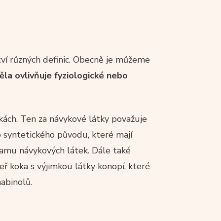
ví různých definic. Obecně je můžeme
ěla ovlivňuje fyziologické nebo
kách. Ten za návykové látky považuje
 syntetického původu, které mají
amu návykových látek. Dále také
eř koka s výjimkou látky konopí, které
abinolů.