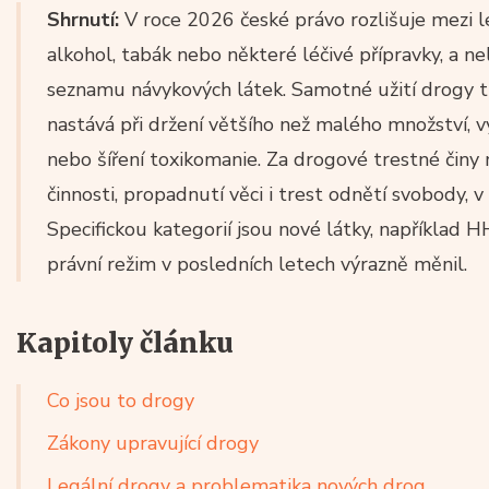
Shrnutí:
V roce 2026 české právo rozlišuje mezi l
alkohol, tabák nebo některé léčivé přípravky, a 
seznamu návykových látek. Samotné užití drogy t
nastává při držení většího než malého množství, vý
nebo šíření toxikomanie. Za drogové trestné činy 
činnosti, propadnutí věci i trest odnětí svobody, v
Specifickou kategorií jsou nové látky, například H
právní režim v posledních letech výrazně měnil.
Kapitoly článku
Co jsou to drogy
Zákony upravující drogy
Legální drogy a problematika nových drog