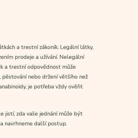
kách a trestní zákoník. Legální látky,
zením prodeje a užívání. Nelegální
ek a trestní odpovědnost může
ci, pěstování nebo držení většího než
nabinoidy, je potřeba vždy ověřit
e jistí, zda vaše jednání může být
 a navrhneme další postup.