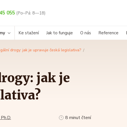
45 055
(Po–Pá: 8—18)
rmy
Ke stažení
Jak to funguje
O nás
Reference
gální drogy: jak je upravuje česká legislativa?
rogy: jak je
lativa?
 Ph.D.
8 minut čtení