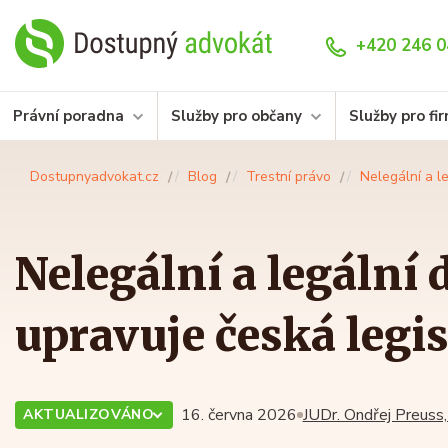
+420 246 0
Právní poradna
Služby pro občany
Služby pro fi
Dostupnyadvokat.cz
Blog
Trestní právo
Nelegální a le
Nelegální a legální d
upravuje česká legis
16. června 2026
JUDr. Ondřej Preuss,
AKTUALIZOVÁNO