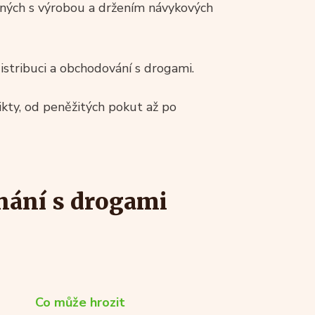
jených s výrobou a držením návykových
distribuci a obchodování s drogami.
ikty, od peněžitých pokut až po
nání s drogami
Co může hrozit