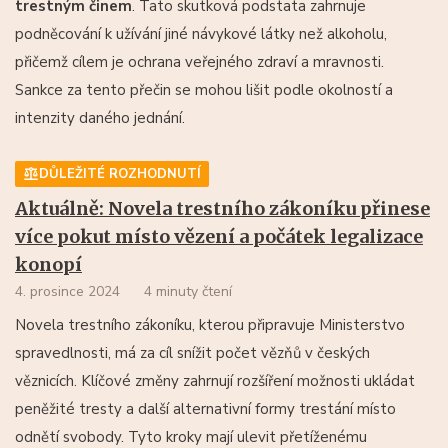
trestným činem
. Tato skutková podstata zahrnuje
podněcování k užívání jiné návykové látky než alkoholu,
přičemž cílem je ochrana veřejného zdraví a mravnosti.
Sankce za tento přečin se mohou lišit podle okolností a
intenzity daného jednání.
DŮLEŽITÉ ROZHODNUTÍ
Aktuálně: Novela trestního zákoníku přinese
více pokut místo vězení a počátek legalizace
konopí
4. prosince 2024
4 minuty čtení
Novela trestního zákoníku, kterou připravuje Ministerstvo
spravedlnosti, má za cíl snížit počet vězňů v českých
věznicích. Klíčové změny zahrnují rozšíření možnosti ukládat
peněžité tresty a další alternativní formy trestání místo
odnětí svobody. Tyto kroky mají ulevit přetíženému