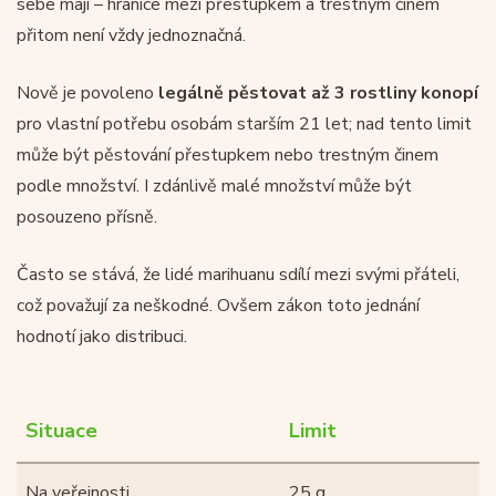
sebe mají – hranice mezi přestupkem a trestným činem
přitom není vždy jednoznačná.
Nově je povoleno
legálně pěstovat až 3 rostliny konopí
pro vlastní potřebu osobám starším 21 let; nad tento limit
může být pěstování přestupkem nebo trestným činem
podle množství. I zdánlivě malé množství může být
posouzeno přísně.
Často se stává, že lidé marihuanu sdílí mezi svými přáteli,
což považují za neškodné. Ovšem zákon toto jednání
hodnotí jako distribuci.
Situace
Limit
Na veřejnosti
25 g