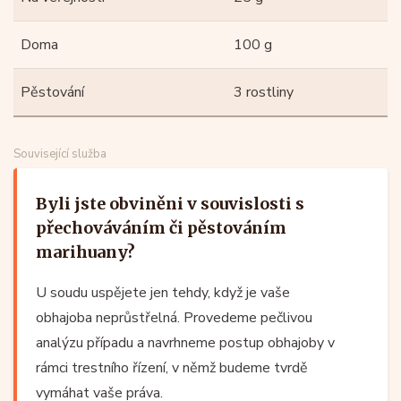
Doma
100 g
Pěstování
3 rostliny
Související služba
Byli jste obviněni v souvislosti s
přechováváním či pěstováním
marihuany?
U soudu uspějete jen tehdy, když je vaše
obhajoba neprůstřelná. Provedeme pečlivou
analýzu případu a navrhneme postup obhajoby v
rámci trestního řízení, v němž budeme tvrdě
vymáhat vaše práva.