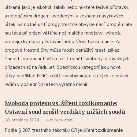
látkami, jako je alkohol, tabák nebo některé léčivé přípravky,
a nelegálními drogami uvedenými v seznamu návykových
látek. Samotné užití drogy trestné obvykle není, problém ale
nastává při držení většího než malého množství, výrobě,
prodeji, distribuci, pěstování nebo šíření toxikomanie. Za
drogové trestné činy může hrozit peněžitý trest, zákaz
činnosti, propadnutí věci i trest odnětí svobody, v závažných
případech až na řadu let. Specifickou kategorií jsou nové
látky, například HHC a další kanabinoidy, u kterých se právní
režim v posledních letech výrazně měnil.
Svoboda projevu vs. šíření toxikomanie:
Ústavní soud zrušil verdikty nižších soudů
18. prosince 2024
4 minuty čtení
Podle § 287 trestního zákoníku ČR je šíření
toxikomanie