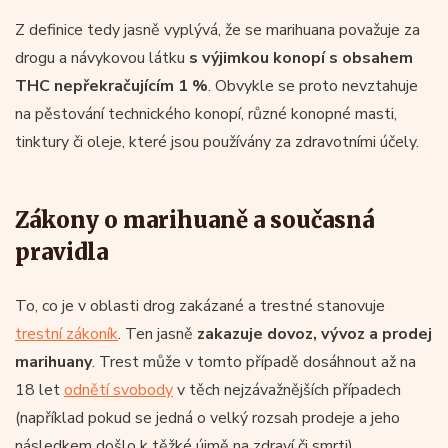
Z definice tedy jasně vyplývá, že se marihuana považuje za
drogu a návykovou látku
s výjimkou konopí s obsahem
THC nepřekračujícím 1 %
. Obvykle se proto nevztahuje
na pěstování technického konopí, různé konopné masti,
tinktury či oleje, které jsou používány za zdravotními účely.
Zákony o marihuaně a současná
pravidla
To, co je v oblasti drog zakázané a trestné stanovuje
trestní zákoník
. Ten jasně
zakazuje dovoz, vývoz a prodej
marihuany
. Trest může v tomto případě dosáhnout až na
18 let
odnětí svobody
v těch nejzávažnějších případech
(například pokud se jedná o velký rozsah prodeje a jeho
následkem došlo k těžké újmě na zdraví či smrti).