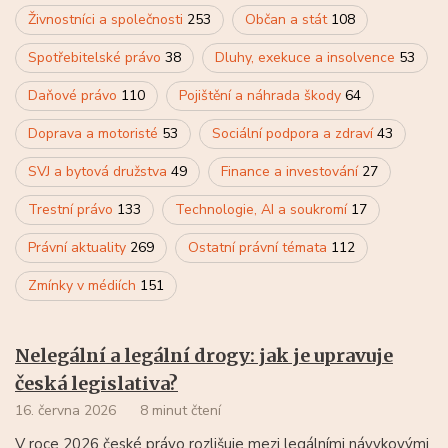
Živnostníci a společnosti
253
Občan a stát
108
Spotřebitelské právo
38
Dluhy, exekuce a insolvence
53
Daňové právo
110
Pojištění a náhrada škody
64
Doprava a motoristé
53
Sociální podpora a zdraví
43
SVJ a bytová družstva
49
Finance a investování
27
Trestní právo
133
Technologie, AI a soukromí
17
Právní aktuality
269
Ostatní právní témata
112
Zmínky v médiích
151
Nelegální a legální drogy: jak je upravuje
česká legislativa?
16. června 2026
8 minut čtení
V roce 2026 české právo rozlišuje mezi legálními návykovými