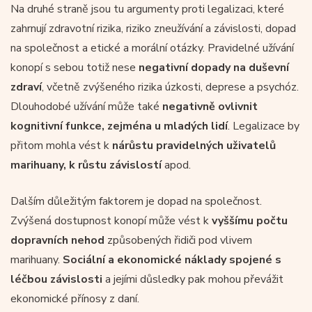
Na druhé straně jsou tu argumenty proti legalizaci, které
zahrnují zdravotní rizika, riziko zneužívání a závislosti, dopad
na společnost a etické a morální otázky. Pravidelné užívání
konopí s sebou totiž nese
negativní dopady na duševní
zdraví
, včetně zvýšeného rizika úzkosti, deprese a psychóz.
Dlouhodobé užívání může také
negativně ovlivnit
kognitivní funkce, zejména u mladých lidí
. Legalizace by
přitom mohla vést k
nárůstu pravidelných uživatelů
marihuany, k růstu závislostí
apod.
Dalším důležitým faktorem je dopad na společnost.
Zvýšená dostupnost konopí může vést k
vyššímu počtu
dopravních nehod
způsobených řidiči pod vlivem
marihuany.
Sociální a ekonomické náklady spojené s
léčbou závislosti
a jejími důsledky pak mohou převážit
ekonomické přínosy z daní.