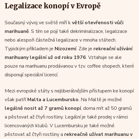
Legalizace konopí v Evropě
Současný vývoj ve světě míří k
větší otevřenosti vůči
marihuaně
. S tím se pojí také dekriminalizace, legalizace
nebo alespoň částečná legalizace v mnoha státech.
Typickým příkladem je
Nizozemí
. Zde je
rekreační užívání
marihuany legální už od roku 1976
. Vztahuje se ale
pouze na marihuanu prodávanou v tzv. coffee shopech, které
disponují speciální licencí.
Mezi evropské státy s nejliberálnějším přístupem ke konopí
však patří
Malta a Lucembursko
. Na Maltě je možné
legálně nosit až 7 gramů konopí
, doma mít až 50 gramů
a pěstovat až čtyři rostliny. Legální je také prodej v rámci
licencovaných klubů. V Lucembursku je také možné
pěstovat až čtyři rostliny a
rekreačně užívat marihuanu v