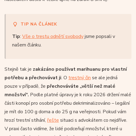
TIP NA ČLÁNEK
Tip
:
Vše o trestu odnětí svobody
jsme popsali v
našem článku.
Stejně tak je
zakázáno používat marihuanu pro vlastní
potřebu a přechovávat ji
. O
trestný čin
se ale jedná
pouze v případě, že
přechováváte „větší než malé
množství“.
Podle platné úpravy je k roku 2026 držení malé
části konopí pro osobní potřebu dekriminalizováno – legální
je mít do 100 g doma a do 25 g na veřejnosti. Pokud vám
hrozí trestní stíhání,
řešte
situaci s advokátem co nejdříve.
V praxi často vidíme, že lidé podceňují množství, které u