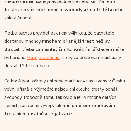
zneužívání marihuany jinak podněcuje nebo šíří. Za tento
trestný čin vám hrozí
odnětí svobody až na tři léta
nebo
zákaz činnosti.
Podle těchto pravidel pak není výjimkou, že pachatelé
dostanou mnohdy
mnohem přísnější trest než by
dostali třeba za násilný čin
. Konkrétním příkladem může
být případ
Matěje Černého
, který za pěstování marihuany
dostal 12 let natvrdo.
Celkově jsou zákony ohledně marihuany nastaveny v Česku
velmi přísně a výjimečné nejsou ani dlouhé tresty odnětí
svobody. Podobně tomu tak bylo a je i v mnoha dalších
zemích, současný vývoj však
míří směrem zmírňování
trestních postihů a legalizace
.