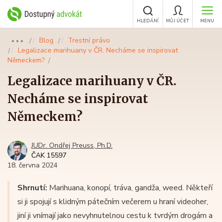
HLEDÁNÍ
MŮJ ÚČET
MENU
Blog
Trestní právo
●●●
Legalizace marihuany v ČR. Necháme se inspirovat
Německem?
Legalizace marihuany v ČR.
Necháme se inspirovat
Německem?
JUDr. Ondřej Preuss, Ph.D.
ČAK 15597
18. června 2024
Shrnutí:
Marihuana, konopí, tráva, gandža, weed. Někteří
si ji spojují s klidným pátečním večerem u hraní videoher,
jiní ji vnímají jako nevyhnutelnou cestu k tvrdým drogám a