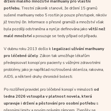
držení malého množství marihuany pro vlastní
potřebu.
Trestní zákoník stanovil, že držení 15 gramů
sušené marihuany nebo 5 rostlin je pouze přestupek, nikoliv
již trestný čin. Informace o přesné gramáži a množství však
byla později odstraněna a nyní je definována jako
větší než
malé množství
a posuzuje se tedy případ od případu.
V dubnu roku 2013 došlo k
legalizaci užívání marihuany
pro léčebné účely
. Zákon tak umožňuje lékařům
předepisovat konopí pro pacienty s vážnými zdravotními
problémy, jako je například roztroušená skleróza, rakovina,
AIDS, a některé druhy chronické bolesti.
Po rozšíření pravidel pro léčebné konopí v minulosti
od
ledna 2026 vstoupila v platnost novela, která
upravuje i držení a pěstování pro osobní potřebu
s
přesnými limity a novým právním rámcem. Zlepšily se