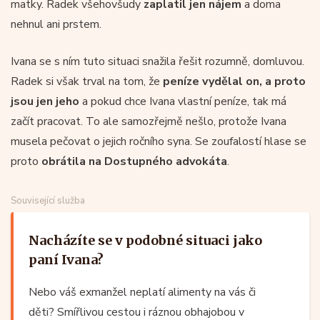
matky. Radek všehovšudy
zaplatil jen nájem
a doma
nehnul ani prstem.
Ivana se s ním tuto situaci snažila řešit rozumně, domluvou.
Radek si však trval na tom, že
peníze vydělal on, a proto
jsou jen jeho
a pokud chce Ivana vlastní peníze, tak má
začít pracovat. To ale samozřejmě nešlo, protože Ivana
musela pečovat o jejich ročního syna. Se zoufalostí hlase se
proto
obrátila na Dostupného advokáta
.
Související služba
Nacházíte se v podobné situaci jako
paní Ivana?
Nebo váš exmanžel neplatí alimenty na vás či
děti? Smířlivou cestou i ráznou obhajobou v