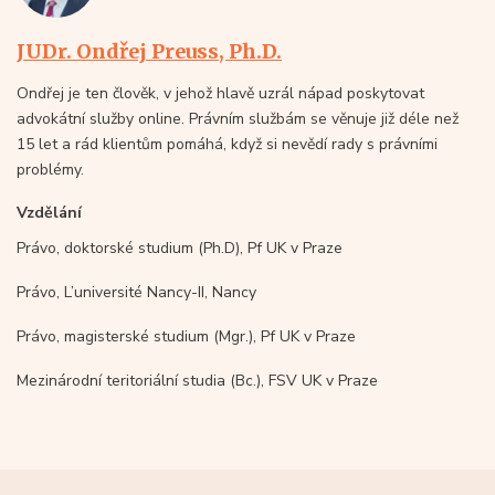
JUDr. Ondřej Preuss, Ph.D.
Ondřej je ten člověk, v jehož hlavě uzrál nápad poskytovat
advokátní služby online. Právním službám se věnuje již déle než
15 let a rád klientům pomáhá, když si nevědí rady s právními
problémy.
Vzdělání
Právo, doktorské studium (Ph.D), Pf UK v Praze
Právo, L’université Nancy-II, Nancy
Právo, magisterské studium (Mgr.), Pf UK v Praze
Mezinárodní teritoriální studia (Bc.), FSV UK v Praze