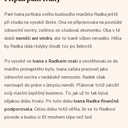
Paní Ivana potkala svého budoucího manžela Radka ještě
při studiu na vysoké škole. Ona se připravovala na povolání
zdravotní sestry, zatímco on studoval ekonomku. Oba v té
době
neměli ani vindru
, ale to Ivaně vůbec nevadilo. Měla
by Radka ráda i kdyby chodil tzv. po žebrotě.
Po vysoké se
Ivana s Radkem vzali
a sestěhovali se do
malého pronajatého bytu. Ivana začala pracovat jako
zdravotní sestra v nedaleké nemocnici. Radek však
nastoupit do práce v úmyslu neměl. Plánoval totiž založit
svůj vlastní úspěšný business. To, jak už to tak bývá,
nějakou dobu trvalo. Po tuto dobu
Ivana Radka finančně
podporovala
. Celou dobu totiž věřila, že se to Radkovi
povede a budou si žít mnohem lépe než teď.