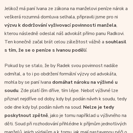
Jelikož má paní Ivana ze zákona na manželovi peníze nárok a
veškerá rozumná domluva selhala, připravili jsme pro ni
výzvu k dodržování vyživovací povinnosti manžela
,
kterou následně odeslal náš advokát přímo panu Radkovi.
Ten konečně začal brát celou záležitost vážně a
souhlasil
s tím, že se o peníze s Ivanou podělí
.
Pokud by se stalo, že by Radek svou povinnost nadále
odmítal, a to i po obdržení formální výzvy od advokáta,
mohla by se paní Ivana
domáhat nároku na výživné u
soudu
. Zde platí čím dříve, tím lépe. Neboť výživné lze
přiznat nejdříve od doby, kdy byl podán návrh k soudu, tedy
ode dne kdy byl podán návrh na soud.
Nelze je tedy
poskytnout zpětně
, jako je tomu například u výživného na
děti. Soud při rozhodování přihlédne k příjmům jednotlivých
manželů, jejich výdajům a k tomu, jak mají nastavenou péči o