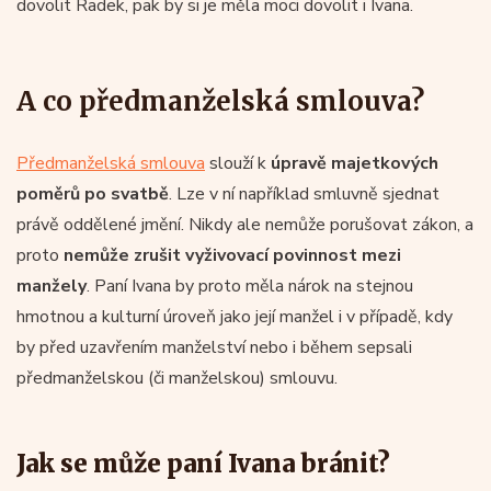
dovolit Radek, pak by si je měla moci dovolit i Ivana.
A co předmanželská smlouva?
Předmanželská smlouva
slouží k
úpravě majetkových
poměrů po svatbě
. Lze v ní například smluvně sjednat
právě oddělené jmění. Nikdy ale nemůže porušovat zákon, a
proto
nemůže zrušit vyživovací povinnost mezi
manžely
. Paní Ivana by proto měla nárok na stejnou
hmotnou a kulturní úroveň jako její manžel i v případě, kdy
by před uzavřením manželství nebo i během sepsali
předmanželskou (či manželskou) smlouvu.
Jak se může paní Ivana bránit?