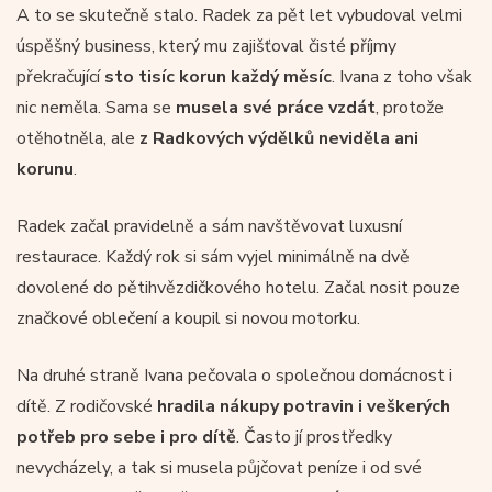
A to se skutečně stalo. Radek za pět let vybudoval velmi
úspěšný business, který mu zajišťoval čisté příjmy
překračující
sto tisíc korun každý měsíc
. Ivana z toho však
nic neměla. Sama se
musela své práce vzdát
, protože
otěhotněla, ale
z Radkových výdělků neviděla ani
korunu
.
Radek začal pravidelně a sám navštěvovat luxusní
restaurace. Každý rok si sám vyjel minimálně na dvě
dovolené do pětihvězdičkového hotelu. Začal nosit pouze
značkové oblečení a koupil si novou motorku.
Na druhé straně Ivana pečovala o společnou domácnost i
dítě. Z rodičovské
hradila nákupy potravin i veškerých
potřeb pro sebe i pro dítě
. Často jí prostředky
nevycházely, a tak si musela půjčovat peníze i od své