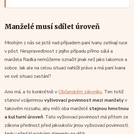
Manželé musí sdílet úroveň
Mnohým z nás se jistě nad případem paní Ivany zatínají ruce
v pěst. Nespravedlnost z jejího případu přímo sálá a
manžela Radka nemůžeme označit jinak než jako lakomce a
sobce. Jak ale na celou situací nahlíží právo a má paní Ivana
ve své situaci zastání?
Ano má, a to konkrétně v
Občanském zákoníku
. Ten totiž
stanoví vzájemnou
vyživovací povinnost mezi manžely
v
takovém rozsahu, aby měli oba manželé
stejnou hmotnou
a kulturní úroveň
. Tato vyživovací povinnost má přitom ze
zákona přednost před jakoukoliv jinou vyživovací povinností,
tedy i před klasickými alimenty na děti.