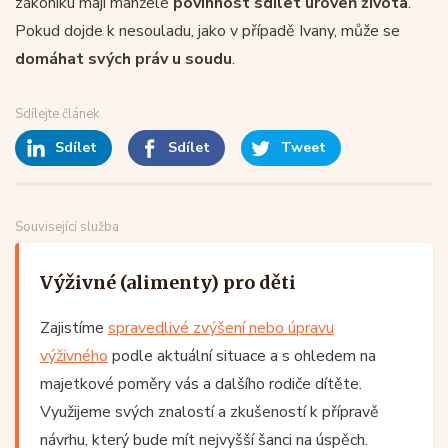
zákoníku mají manželé
povinnost sdílet úroveň života
.
Pokud dojde k nesouladu, jako v případě Ivany, může se
domáhat svých práv u soudu
.
Sdílejte článek
Sdílet
Sdílet
Tweet
Související služba
Výživné (alimenty) pro děti
Zajistíme
spravedlivé zvýšení nebo úpravu
výživného
podle aktuální situace a s ohledem na
majetkové poměry vás a dalšího rodiče dítěte.
Využijeme svých znalostí a zkušeností k přípravě
návrhu, který bude mít nejvyšší šanci na úspěch.