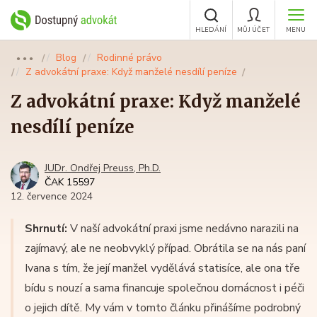
HLEDÁNÍ
MŮJ ÚČET
MENU
Blog
Rodinné právo
●●●
Z advokátní praxe: Když manželé nesdílí peníze
Z advokátní praxe: Když manželé
nesdílí peníze
JUDr. Ondřej Preuss, Ph.D.
ČAK 15597
12. července 2024
Shrnutí:
V naší advokátní praxi jsme nedávno narazili na
zajímavý, ale ne neobvyklý případ. Obrátila se na nás paní
Ivana s tím, že její manžel vydělává statisíce, ale ona tře
bídu s nouzí a sama financuje společnou domácnost i péči
o jejich dítě. My vám v tomto článku přinášíme podrobný