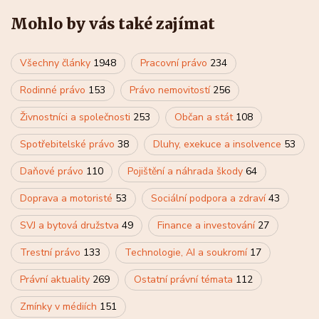
Mohlo by vás také zajímat
Všechny články
1948
Pracovní právo
234
Rodinné právo
153
Právo nemovitostí
256
Živnostníci a společnosti
253
Občan a stát
108
Spotřebitelské právo
38
Dluhy, exekuce a insolvence
53
Daňové právo
110
Pojištění a náhrada škody
64
Doprava a motoristé
53
Sociální podpora a zdraví
43
SVJ a bytová družstva
49
Finance a investování
27
Trestní právo
133
Technologie, AI a soukromí
17
Právní aktuality
269
Ostatní právní témata
112
Zmínky v médiích
151