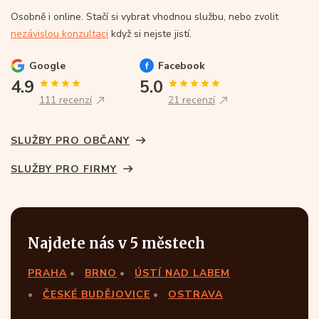
Osobně i online. Stačí si vybrat vhodnou službu, nebo zvolit
nezávislou konzultaci
když si nejste jistí.
Google
Facebook
4.9
5.0
111 recenzí
21 recenzí
SLUŽBY PRO OBČANY
SLUŽBY PRO FIRMY
Najdete nás v 5 městech
PRAHA
BRNO
ÚSTÍ NAD LABEM
ČESKÉ BUDĚJOVICE
OSTRAVA