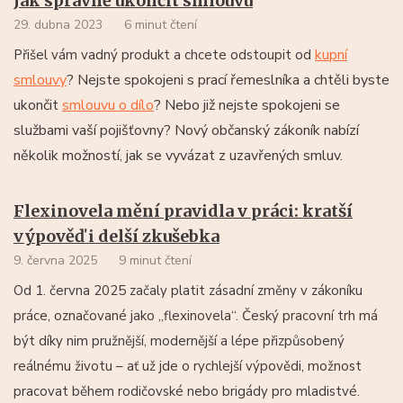
Jak správně ukončit smlouvu
29. dubna 2023
6 minut čtení
kupní
Přišel vám vadný produkt a chcete odstoupit od
smlouvy
? Nejste spokojeni s prací řemeslníka a chtěli byste
ukončit
smlouvu o dílo
? Nebo již nejste spokojeni se
službami vaší pojišťovny? Nový občanský zákoník nabízí
několik možností, jak se vyvázat z uzavřených smluv.
Flexinovela mění pravidla v práci: kratší
výpověď i delší zkušebka
9. června 2025
9 minut čtení
Od 1. června 2025 začaly platit zásadní změny v zákoníku
práce, označované jako „flexinovela“. Český pracovní trh má
být díky nim pružnější, modernější a lépe přizpůsobený
reálnému životu – ať už jde o rychlejší výpovědi, možnost
pracovat během rodičovské nebo brigády pro mladistvé.