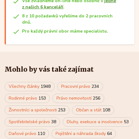
Vše zvládneme on-line nebo osobně v
jedné
z našich 6 kanceláří
.
8 z 10 požadavků vyřešíme do 2 pracovních
dnů.
Pro každý právní obor máme specialistu.
Mohlo by vás také zajímat
Všechny články
1948
Pracovní právo
234
Rodinné právo
153
Právo nemovitostí
256
Živnostníci a společnosti
253
Občan a stát
108
Spotřebitelské právo
38
Dluhy, exekuce a insolvence
53
Daňové právo
110
Pojištění a náhrada škody
64