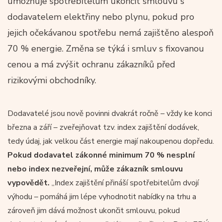
umožňuje spotřebitelům ukončit smlouvu s
dodavatelem elektřiny nebo plynu, pokud pro
jejich očekávanou spotřebu nemá zajištěno alespoň
70 % energie. Změna se týká i smluv s fixovanou
cenou a má zvýšit ochranu zákazníků před
rizikovými obchodníky.
Dodavatelé jsou nově povinni dvakrát ročně – vždy ke konci
března a září – zveřejňovat tzv. index zajištění dodávek,
tedy údaj, jak velkou část energie mají nakoupenou dopředu.
Pokud dodavatel zákonné minimum 70 % nesplní
nebo index nezveřejní, může zákazník smlouvu
vypovědět.
„Index zajištění přináší spotřebitelům dvojí
výhodu – pomáhá jim lépe vyhodnotit nabídky na trhu a
zároveň jim dává možnost ukončit smlouvu, pokud