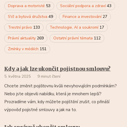
Doprava a motoristé
53
Sociální podpora a zdraví
43
SVJ a bytová družstva
49
Finance a investování
27
Trestní právo
133
Technologie, AI a soukromí
17
Právní aktuality
269
Ostatní právní témata
112
Zmínky v médiích
151
Kdy a jak lze ukončit pojistnou smlouvu?
5. května 2025
9 minut čtení
Chcete změnit pojišťovnu kvůli nevyhovujícím podmínkám?
Nebo jste objevili nabídku, která je mnohem lepší?
Prozradíme vám, kdy můžete pojištění zrušit, co přináší
výpověď pojistné smlouvy a jak na to.