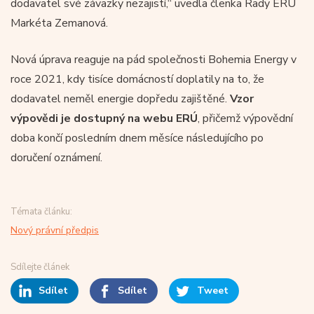
dodavatel své závazky nezajistí,“ uvedla členka Rady ERÚ
Markéta Zemanová.
Nová úprava reaguje na pád společnosti Bohemia Energy v
roce 2021, kdy tisíce domácností doplatily na to, že
dodavatel neměl energie dopředu zajištěné.
Vzor
výpovědi je dostupný na webu ERÚ
, přičemž výpovědní
doba končí posledním dnem měsíce následujícího po
doručení oznámení.
Témata článku:
Nový právní předpis
Sdílejte článek
Sdílet
Sdílet
Tweet