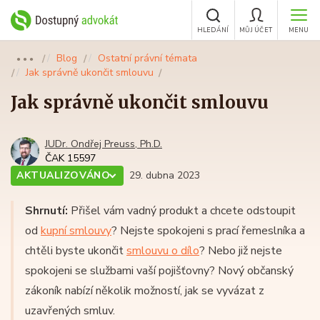
HLEDÁNÍ
MŮJ ÚČET
MENU
Blog
Ostatní právní témata
●●●
Jak správně ukončit smlouvu
Jak správně ukončit smlouvu
JUDr. Ondřej Preuss, Ph.D.
ČAK 15597
AKTUALIZOVÁNO
29. dubna 2023
Shrnutí:
Přišel vám vadný produkt a chcete odstoupit
od
kupní smlouvy
? Nejste spokojeni s prací řemeslníka a
chtěli byste ukončit
smlouvu o dílo
? Nebo již nejste
spokojeni se službami vaší pojišťovny? Nový občanský
zákoník nabízí několik možností, jak se vyvázat z
uzavřených smluv.