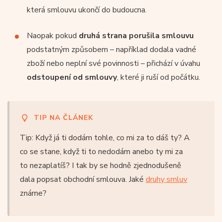
která smlouvu ukončí do budoucna.
Naopak pokud
druhá strana porušila smlouvu
podstatným způsobem – například dodala vadné
zboží nebo neplní své povinnosti – přichází v úvahu
odstoupení od smlouvy
, které ji ruší od počátku.
TIP NA ČLÁNEK
Tip: Když já ti dodám tohle, co mi za to dáš ty? A
co se stane, když ti to nedodám anebo ty mi za
to nezaplatíš? I tak by se hodně zjednodušeně
dala popsat obchodní smlouva. Jaké
druhy smluv
známe?