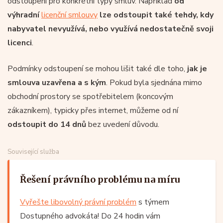
odstoupení pro konkrétní typy smluv. Například
od
výhradní
licenční smlouvy
lze odstoupit také tehdy, kdy
nabyvatel nevyužívá, nebo využívá nedostatečně svoji
licenci
.
Podmínky odstoupení se mohou lišit také dle toho,
jak je
smlouva uzavřena a s kým
. Pokud byla sjednána mimo
obchodní prostory se spotřebitelem (koncovým
zákazníkem), typicky přes internet, můžeme od ní
odstoupit do 14 dnů
bez uvedení důvodu.
Související služba
Řešení právního problému na míru
Vyřešte libovolný právní problém
s týmem
Dostupného advokáta! Do 24 hodin vám