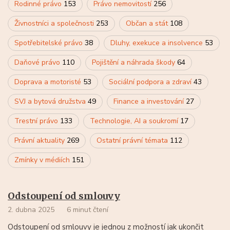
Rodinné právo
153
Právo nemovitostí
256
Živnostníci a společnosti
253
Občan a stát
108
Spotřebitelské právo
38
Dluhy, exekuce a insolvence
53
Daňové právo
110
Pojištění a náhrada škody
64
Doprava a motoristé
53
Sociální podpora a zdraví
43
SVJ a bytová družstva
49
Finance a investování
27
Trestní právo
133
Technologie, AI a soukromí
17
Právní aktuality
269
Ostatní právní témata
112
Zmínky v médiích
151
Odstoupení od smlouvy
2. dubna 2025
6 minut čtení
Odstoupení od smlouvy je jednou z možností jak ukončit