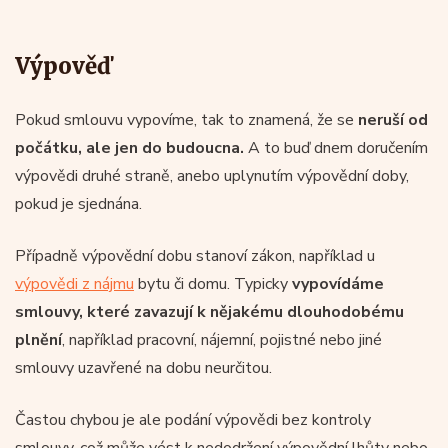
Výpověď
Pokud smlouvu vypovíme, tak to znamená, že se
neruší od
počátku, ale jen do budoucna.
A to buď dnem doručením
výpovědi druhé straně, anebo uplynutím výpovědní doby,
pokud je sjednána.
Případně výpovědní dobu stanoví zákon, například u
výpovědi z nájmu
bytu či domu. Typicky
vypovídáme
smlouvy, které zavazují k nějakému dlouhodobému
plnění
, například pracovní, nájemní, pojistné nebo jiné
smlouvy uzavřené na dobu neurčitou.
Častou chybou je ale podání výpovědi bez kontroly
smlouvy, což může vést k nedodržení výpovědní lhůty nebo