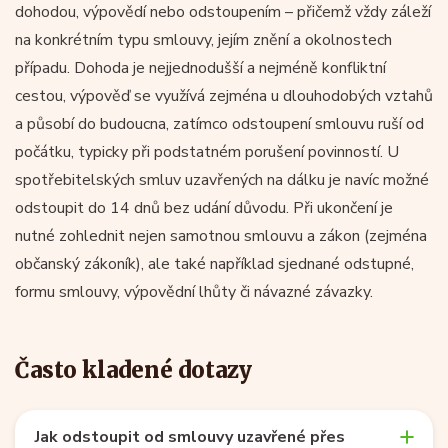
dohodou, výpovědí nebo odstoupením – přičemž vždy záleží
na konkrétním typu smlouvy, jejím znění a okolnostech
případu. Dohoda je nejjednodušší a nejméně konfliktní
cestou, výpověď se využívá zejména u dlouhodobých vztahů
a působí do budoucna, zatímco odstoupení smlouvu ruší od
počátku, typicky při podstatném porušení povinností. U
spotřebitelských smluv uzavřených na dálku je navíc možné
odstoupit do 14 dnů bez udání důvodu. Při ukončení je
nutné zohlednit nejen samotnou smlouvu a zákon (zejména
občanský zákoník), ale také například sjednané odstupné,
formu smlouvy, výpovědní lhůty či návazné závazky.
Často kladené dotazy
Jak odstoupit od smlouvy uzavřené přes