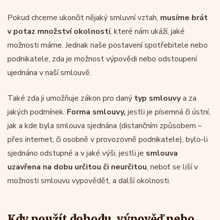
Pokud chceme ukončit nějaký smluvní vztah,
musíme brát
v potaz množství okolností
, které nám ukáží, jaké
možnosti máme. Jednak naše postavení spotřebitele nebo
podnikatele, zda je možnost výpovědi nebo odstoupení
ujednána v naší smlouvě.
Také zda ji umožňuje zákon pro daný
typ smlouvy
a za
jakých podmínek.
Forma smlouvy,
jestli je písemná či ústní,
jak a kde byla smlouva sjednána (distančním způsobem –
přes internet, či osobně v provozovně podnikatele), bylo-li
sjednáno odstupné a v jaké výši, jestli je
smlouva
uzavřena na dobu určitou či neurčitou
, neboť se liší v
možnosti smlouvu vypovědět, a další okolnosti.
Kdy použít dohodu, výpověď nebo