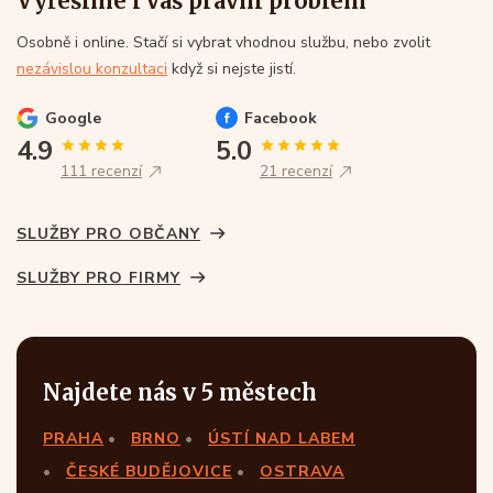
Vyřešíme i váš právní problém
Osobně i online. Stačí si vybrat vhodnou službu, nebo zvolit
nezávislou konzultaci
když si nejste jistí.
Google
Facebook
4.9
5.0
111 recenzí
21 recenzí
SLUŽBY PRO OBČANY
SLUŽBY PRO FIRMY
Najdete nás v 5 městech
PRAHA
BRNO
ÚSTÍ NAD LABEM
ČESKÉ BUDĚJOVICE
OSTRAVA