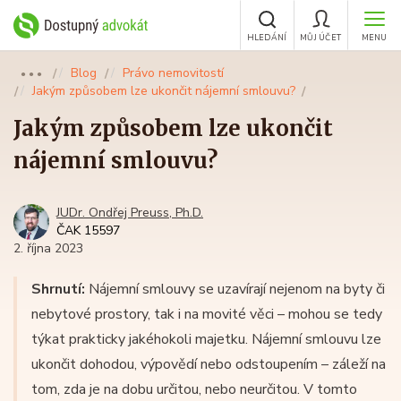
HLEDÁNÍ
MŮJ ÚČET
MENU
Blog
Právo nemovitostí
●●●
Jakým způsobem lze ukončit nájemní smlouvu?
Jakým způsobem lze ukončit
nájemní smlouvu?
JUDr. Ondřej Preuss, Ph.D.
ČAK 15597
2. října 2023
Shrnutí:
Nájemní smlouvy se uzavírají nejenom na byty či
nebytové prostory, tak i na movité věci – mohou se tedy
týkat prakticky jakéhokoli majetku. Nájemní smlouvu lze
ukončit dohodou, výpovědí nebo odstoupením – záleží na
tom, zda je na dobu určitou, nebo neurčitou. V tomto