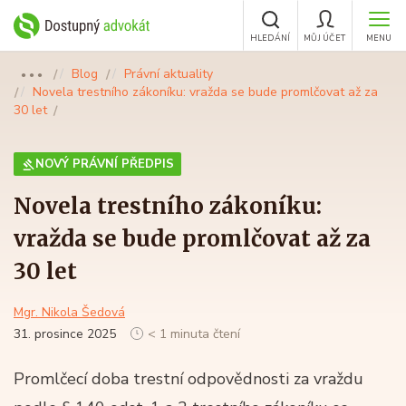
HLEDÁNÍ
MŮJ ÚČET
MENU
Blog
Právní aktuality
●●●
Novela trestního zákoníku: vražda se bude promlčovat až za
30 let
NOVÝ PRÁVNÍ PŘEDPIS
Novela trestního zákoníku:
vražda se bude promlčovat až za
30 let
Mgr. Nikola Šedová
31. prosince 2025
< 1 minuta čtení
Promlčecí doba trestní odpovědnosti za vraždu