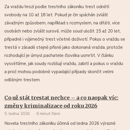
Za vraždu hrozí podle trestního zákoníku trest odnětí
svobody na 10 až 18 let. Pokud je čin spáchán zvlášť
závažným způsobem, například s rozmyslem, na dítěti, více
osobách nebo zvlášť surově, může soud uložit 15 až 20 let,
případně i výjimečný trest včetně doživotí. Pokus o vraždu se
trestá v zásadě stejně přísně jako dokonaná vražda, protože
rozhodující je úmysl pachatele člověka usmrtit. V článku
vysvětlíme, jak soudy rozlišují vraždu, zabití a pokus o vraždu
a proč mohou podobně vypadající případy skončit velmi
odlišným trestem.
Co už stát trestat nechce – a co naopak víc:
změny kriminalizace od roku 2026
5. ledna 2026
6 minut čtení
Novela trestního zákoníku účinná od ledna 2026 výrazně