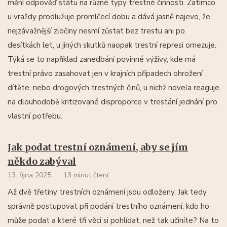
mění odpověď státu na různé typy trestné činnosti. Zatímco
u vraždy prodlužuje promlčecí dobu a dává jasně najevo, že
nejzávažnější zločiny nesmí zůstat bez trestu ani po
desítkách let, u jiných skutků naopak trestní represi omezuje.
Týká se to například zanedbání povinné výživy, kde má
trestní právo zasahovat jen v krajních případech ohrožení
dítěte, nebo drogových trestných činů, u nichž novela reaguje
na dlouhodobě kritizované disproporce v trestání jednání pro
vlastní potřebu.
Jak podat trestní oznámení, aby se jím
někdo zabýval
13. října 2025
13 minut čtení
Až dvě třetiny trestních oznámení jsou odloženy. Jak tedy
správně postupovat při podání trestního oznámení, kdo ho
může podat a které tři věci si pohlídat, než tak učiníte? Na to