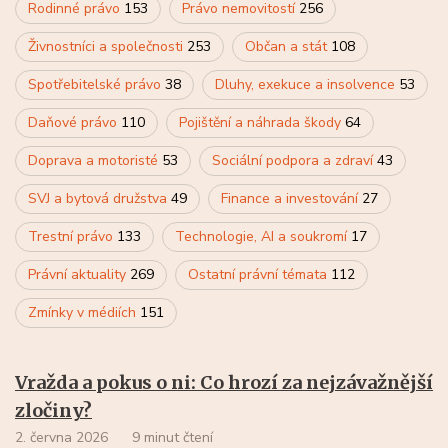
Rodinné právo
153
Právo nemovitostí
256
Živnostníci a společnosti
253
Občan a stát
108
Spotřebitelské právo
38
Dluhy, exekuce a insolvence
53
Daňové právo
110
Pojištění a náhrada škody
64
Doprava a motoristé
53
Sociální podpora a zdraví
43
SVJ a bytová družstva
49
Finance a investování
27
Trestní právo
133
Technologie, AI a soukromí
17
Právní aktuality
269
Ostatní právní témata
112
Zmínky v médiích
151
Vražda a pokus o ni: Co hrozí za nejzávažnější
zločiny?
2. června 2026
9 minut čtení