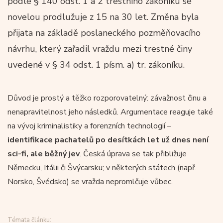
podle § 140 odst. 1 a 2 trestního zákoníku se
novelou prodlužuje z 15 na 30 let. Změna byla
přijata na základě poslaneckého pozměňovacího
návrhu, který zařadil vraždu mezi trestné činy
uvedené v § 34 odst. 1 písm. a) tr. zákoníku.
Důvod je prostý a těžko rozporovatelný: závažnost činu a
nenapravitelnost jeho následků. Argumentace reaguje také
na vývoj kriminalistiky a forenzních technologií –
identifikace pachatelů po desítkách let už dnes není
sci-fi, ale běžný jev
. Česká úprava se tak přibližuje
Německu, Itálii či Švýcarsku; v některých státech (např.
Norsko, Švédsko) se vražda nepromlčuje vůbec.
Témata článku: