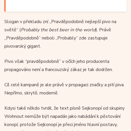
Slogan v překladu zní „Pravděpodobně nejlepší pivo na
světě“ (
Probably the best beer in the world
). Právě
„Pravděpodobně“ neboli „Probably“ zde zastupuje
pivovarský gigant.
Pivo však “pravděpodobně” v očích jeho producenta
propagováno není a francouzský zákaz je tak dodržen.
Cíl celé kampaně je ale právě v propagaci značky a pití piva.
Nepřímo, skrytě, moderně.
Kdysi také někdo tvrdil, že text písně Sejkonopí od skupiny
Wohnout nemůže být napadán jako nabádání k pěstování
konopí, protože Sejkonopí je přeci jméno hlavní postavy,