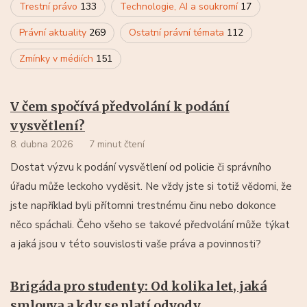
Trestní právo
133
Technologie, AI a soukromí
17
Právní aktuality
269
Ostatní právní témata
112
Zmínky v médiích
151
V čem spočívá předvolání k podání
vysvětlení?
8. dubna 2026
7 minut čtení
Dostat výzvu k podání vysvětlení od policie či správního
úřadu může leckoho vyděsit. Ne vždy jste si totiž vědomi, že
jste například byli přítomni trestnému činu nebo dokonce
něco spáchali. Čeho všeho se takové předvolání může týkat
a jaká jsou v této souvislosti vaše práva a povinnosti?
Brigáda pro studenty: Od kolika let, jaká
smlouva a kdy se platí odvody