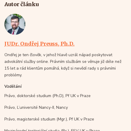
Autor článku
JUDr. Ondřej Preuss, Ph.D.
Ondřej je ten člověk, v jehož hlavě uzrál nápad poskytovat
advokátní služby online. Právním službám se věnuje již déle než
15 let a rád klientům pomáhá, když si nevědí rady s právními
problémy.
Vzdělání
Právo, doktorské studium (Ph.D), Pf UK v Praze
Právo, L’université Nancy-II, Nancy
Právo, magisterské studium (Mgr.), Pf UK v Praze
Mezinárodní teritoriální studia (Bc.), FSV UK v Praze