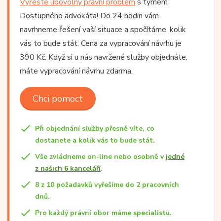
Vyřešte libovolný právní problém
s týmem
Dostupného advokáta! Do 24 hodin vám
navrhneme řešení vaší situace a spočítáme, kolik
vás to bude stát. Cena za vypracování návrhu je
390 Kč. Když si u nás navržené služby objednáte,
máte vypracování návrhu zdarma.
Chci pomoct
Při objednání služby přesně víte, co
dostanete a kolik vás to bude stát.
Vše zvládneme on-line nebo osobně v
jedné
z našich 6 kanceláří
.
8 z 10 požadavků vyřešíme do 2 pracovních
dnů.
Pro každý právní obor máme specialistu.