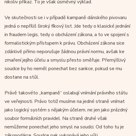
nikoliv příkaz. To je však úsměvný výklad.
Ve skutečnosti se i v případě kampaně dánského pivovaru
jedná o nepříliš široký fíkový list. Jde tedy o klasické jednání
in fraudem legis, tedy o obcházení zákona, a to ve spojení s
formalistickým přístupem k právu. Obcházení zákona sice
zdánlivě přímo neporušuje žádnou právní normu, avšak ke
zmaření jejího účelu a smyslu přesto směřuje. Přemýšlivý
soudce by ho neměl ponechat bez sankce, pokud se mu
dostane na stůl.
Právě takovéto „kampaně“ oslabují vnímání právního státu
ve veřejnosti. Právo totiž musíme na jedné straně vnímat
jako logický systém s nějakým účelem, ne jen jako prázdný
soubor formálních pravidel. Na straně druhé však
nemůžeme ponechat jeho smysl na soudci. Od toho tu je
zákonodárce. Soudce pak vykonává jeho vůli