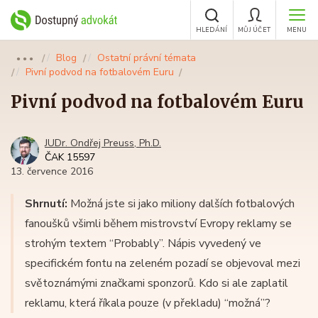
HLEDÁNÍ
MŮJ ÚČET
MENU
Blog
Ostatní právní témata
●●●
Pivní podvod na fotbalovém Euru
Pivní podvod na fotbalovém Euru
JUDr. Ondřej Preuss, Ph.D.
ČAK 15597
13. července 2016
Shrnutí:
Možná jste si jako miliony dalších fotbalových
fanoušků všimli během mistrovství Evropy reklamy se
strohým textem “Probably”. Nápis vyvedený ve
specifickém fontu na zeleném pozadí se objevoval mezi
světoznámými značkami sponzorů. Kdo si ale zaplatil
reklamu, která říkala pouze (v překladu) “možná”?