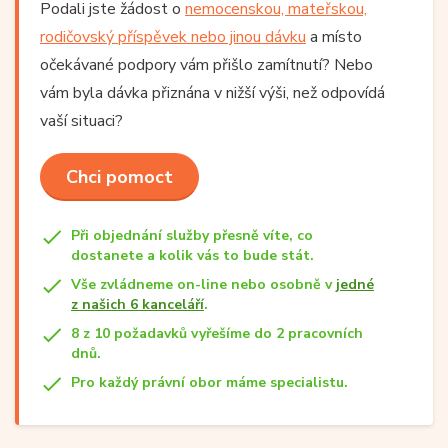
Podali jste žádost o
nemocenskou, mateřskou,
rodičovský příspěvek nebo jinou dávku
a místo
očekávané podpory vám přišlo zamítnutí? Nebo
vám byla dávka přiznána v nižší výši, než odpovídá
vaší situaci?
Chci pomoct
Při objednání služby přesně víte, co
dostanete a kolik vás to bude stát.
Vše zvládneme on-line nebo osobně v
jedné
z našich 6 kanceláří
.
8 z 10 požadavků vyřešíme do 2 pracovních
dnů.
Pro každý právní obor máme specialistu.