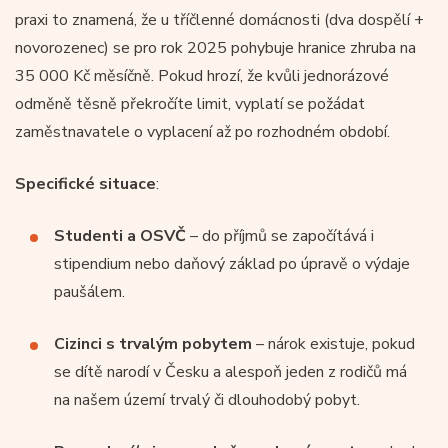
praxi to znamená, že u tříčlenné domácnosti (dva dospělí +
novorozenec) se pro rok 2025 pohybuje hranice zhruba na
35 000 Kč měsíčně. Pokud hrozí, že kvůli jednorázové
odměně těsně překročíte limit, vyplatí se požádat
zaměstnavatele o vyplacení až po rozhodném období.
Specifické situace
:
Studenti a OSVČ
– do příjmů se započítává i
stipendium nebo daňový základ po úpravě o výdaje
paušálem.
Cizinci s trvalým pobytem
– nárok existuje, pokud
se dítě narodí v Česku a alespoň jeden z rodičů má
na našem území trvalý či dlouhodobý pobyt.