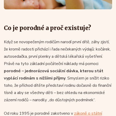
Co je porodné a proč existuje?
Když se novopečeným rodičům narodí první dítě, záhy zjistí,
že kromě radosti přichází i řada nečekaných výdajů: kočárek,
autosedačka, první plenky a dětská lékařská vyšetření.
Právě na tyto základní počáteční náklady má pomoci
porodné – jednorázová sociální dávka, kterou stát
vyplácí rodinám s nižšími příjmy
. Smyslem je snížit riziko
toho, že příchod dítěte představí rodinu dočasně do finanční
tísně a aby se všechny děti – bez ohledu na ekonomické
zázemí rodičů – narodily „do důstojných podmínek“.
Od roku 1995 je porodné zakotveno v
zákoně o státní