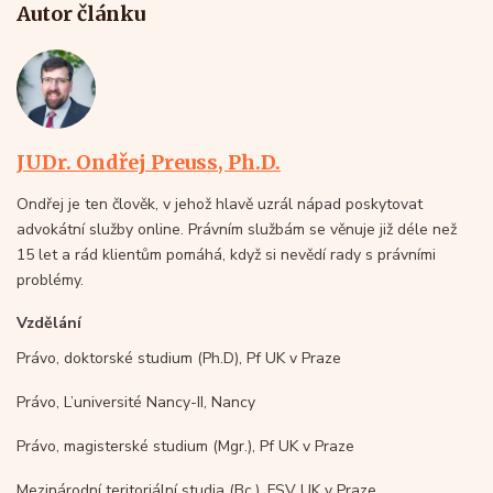
Autor článku
JUDr. Ondřej Preuss, Ph.D.
Ondřej je ten člověk, v jehož hlavě uzrál nápad poskytovat
advokátní služby online. Právním službám se věnuje již déle než
15 let a rád klientům pomáhá, když si nevědí rady s právními
problémy.
Vzdělání
Právo, doktorské studium (Ph.D), Pf UK v Praze
Právo, L’université Nancy-II, Nancy
Právo, magisterské studium (Mgr.), Pf UK v Praze
Mezinárodní teritoriální studia (Bc.), FSV UK v Praze