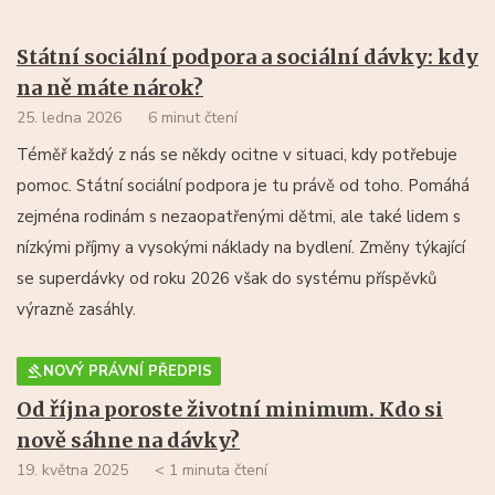
Státní sociální podpora a sociální dávky: kdy
na ně máte nárok?
25. ledna 2026
6 minut čtení
Téměř každý z nás se někdy ocitne v situaci, kdy potřebuje
pomoc. Státní sociální podpora je tu právě od toho. Pomáhá
zejména rodinám s nezaopatřenými dětmi, ale také lidem s
nízkými příjmy a vysokými náklady na bydlení. Změny týkající
se superdávky od roku 2026 však do systému příspěvků
výrazně zasáhly.
NOVÝ PRÁVNÍ PŘEDPIS
Od října poroste životní minimum. Kdo si
nově sáhne na dávky?
19. května 2025
< 1 minuta čtení