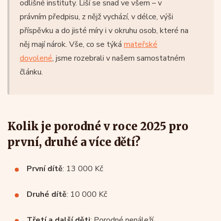
odlišné instituty. Liší se snad ve všem – v
právním předpisu, z nějž vychází, v délce, výši
příspěvku a do jisté míry i v okruhu osob, které na
něj mají nárok. Vše, co se týká
mateřské
dovolené
, jsme rozebrali v našem samostatném
článku.
Kolik je porodné v roce 2025 pro
první, druhé a více dětí?
První dítě
: 13 000 Kč
Druhé dítě
: 10 000 Kč
Třetí a další děti
: Porodné nenáleží