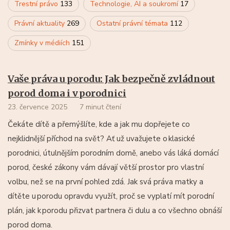
Trestní právo
133
Technologie, AI a soukromí
17
Právní aktuality
269
Ostatní právní témata
112
Zmínky v médiích
151
Vaše práva u porodu: Jak bezpečně zvládnout
porod doma i v porodnici
23. července 2025
7 minut čtení
Čekáte dítě a přemýšlíte, kde a jak mu dopřejete co
nejklidnější příchod na svět? Ať už uvažujete o klasické
porodnici, útulnějším porodním domě, anebo vás láká domácí
porod, české zákony vám dávají větší prostor pro vlastní
volbu, než se na první pohled zdá. Jak svá práva matky a
dítěte u porodu opravdu využít, proč se vyplatí mít porodní
plán, jak k porodu přizvat partnera či dulu a co všechno obnáší
porod doma.