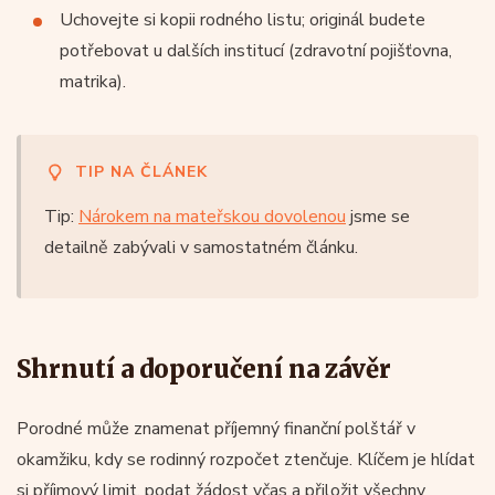
Uchovejte si kopii rodného listu; originál budete
potřebovat u dalších institucí (zdravotní pojišťovna,
matrika).
TIP NA ČLÁNEK
Tip:
Nárokem na mateřskou dovolenou
jsme se
detailně zabývali v samostatném článku.
Shrnutí a doporučení na závěr
Porodné může znamenat příjemný finanční polštář v
okamžiku, kdy se rodinný rozpočet ztenčuje. Klíčem je hlídat
si příjmový limit, podat žádost včas a přiložit všechny