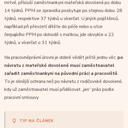
mrtvé, přísluší zaměstnankyni mateřská dovolená po dobu
14 týdnů. PPM se zpravidla poskytuje po stejnou dobu: 28
týdnů, respektive 37 týdnů u vícerčat. U jiných pojištěnců,
například při převzetí dítěte do péče nebo u otce
čerpajícího PPM po dohodě s matkou, jde obvykle o 22
týdnů, u vícerčat o 31 týdnů.
Na pracovněprávní úrovni je dobré vědět ještě jednu věc:
po
návratu z mateřské dovolené musí zaměstnavatel
zařadit zaměstnankyni na původní práci a pracoviště
.
To je silnější ochrana než po návratu z rodičovské dovolené,
kdy už zaměstnavatel musí přidělovat „jen“ práci podle
pracovní smlouvy.
TIP NA ČLÁNEK