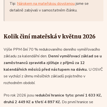
Tip:
Nárokem na mateřskou dovolenou
jsme se
detailně zabývali v samostatném článku.
Kolik činí mateřská v květnu 2026
Výše PPM činí 70 % redukovaného denního vyměřovacího
základu za kalendářní den.
Denní vyměřovací základ se u
zaměstnanců zpravidla zjišťuje z příjmů za 12
kalendářních měsíců před nástupem na dávku.
U OSVČ
se vychází z úhrnu měsíčních základů pojistného v
rozhodném období.
Pro rok 2026 jsou r
edukční hranice tyto: první 1 633 Kč,
druhá 2 449 Kč a třetí 4 897 Kč.
Do první hranice se