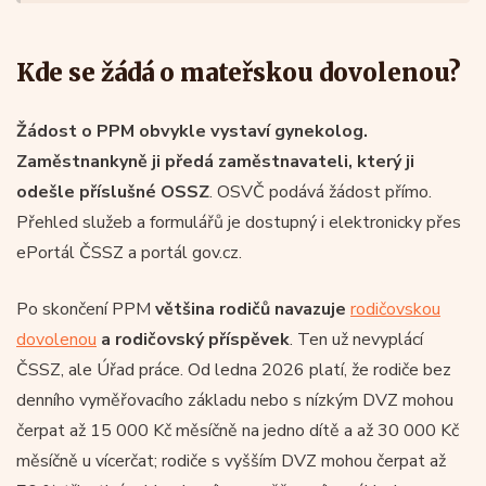
Kde se žádá o mateřskou dovolenou?
Žádost o PPM obvykle vystaví gynekolog.
Zaměstnankyně ji předá zaměstnavateli, který ji
odešle příslušné OSSZ
. OSVČ podává žádost přímo.
Přehled služeb a formulářů je dostupný i elektronicky přes
ePortál ČSSZ a portál gov.cz.
Po skončení PPM
většina rodičů navazuje
rodičovskou
dovolenou
a rodičovský příspěvek
. Ten už nevyplácí
ČSSZ, ale Úřad práce. Od ledna 2026 platí, že rodiče bez
denního vyměřovacího základu nebo s nízkým DVZ mohou
čerpat až 15 000 Kč měsíčně na jedno dítě a až 30 000 Kč
měsíčně u vícerčat; rodiče s vyšším DVZ mohou čerpat až