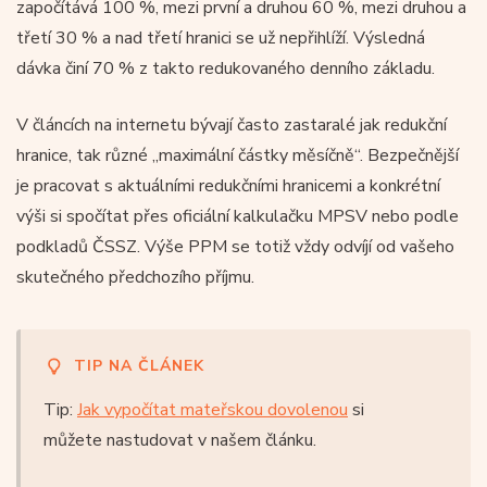
započítává 100 %, mezi první a druhou 60 %, mezi druhou a
třetí 30 % a nad třetí hranici se už nepřihlíží. Výsledná
dávka činí 70 % z takto redukovaného denního základu.
V článcích na internetu bývají často zastaralé jak redukční
hranice, tak různé „maximální částky měsíčně“. Bezpečnější
je pracovat s aktuálními redukčními hranicemi a konkrétní
výši si spočítat přes oficiální kalkulačku MPSV nebo podle
podkladů ČSSZ. Výše PPM se totiž vždy odvíjí od vašeho
skutečného předchozího příjmu.
TIP NA ČLÁNEK
Tip:
Jak vypočítat mateřskou dovolenou
si
můžete nastudovat v našem článku.