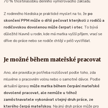
70 % třicetinásobku denního vyměřovacího základu.
Z rodinného hlediska je praktické myslet na to, že
po
skončení PPM může o dítě pečovat kterýkoli z rodičů a
rodičovskou dovolenou může čerpat i otec
. To bývá
důležité hlavně u rodin, kde má matka vyšší příjem, vrací se
dříve do práce nebo se rodiče chtějí v péči vystřídat.
Je možné během mateřské pracovat
Ano, ale pravidla je potřeba rozlišovat podle toho, zda
mluvíme o pracovním volnu nebo o samotné dávce. Podle
aktuální úpravy
může matka během čerpání mateřské
dovolené pracovat, ale nemůže u téhož
zaměstnavatele vykonávat stejný druh práce, ze
kterého čerpá mateřskou
. Na jiný druh práce může pro