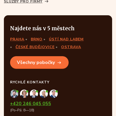
SLUŽBY PRO FIRMY
Najdete nás v 5 městech
PRAHA
BRNO
ÚSTÍ NAD LABEM
ČESKÉ BUDĚJOVICE
OSTRAVA
Všechny pobočky
RYCHLÉ KONTAKTY
+420 246 045 055
(Po–Pá: 8—18)