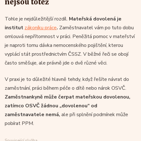
nejsou totéž
Tohle je nejdůležitější rozdíl.
Mateřská dovolená je
institut
zákoníku práce
.
Zaměstnavatel vám po tuto dobu
omlouvá nepřítomnost v práci. Peněžitá pomoc v mateřství
je naproti tomu dávka nemocenského pojištění, kterou
vyplácí stát prostřednictvím ČSSZ. V běžné řeči se obojí
často směšuje, ale právně jde o dvě různé věci.
V praxi je to důležité hlavně tehdy, když řešíte návrat do
zaměstnání, práci během péče o dítě nebo nárok OSVČ.
Zaměstnankyně může čerpat mateřskou dovolenou,
zatímco OSVČ žádnou „dovolenou“ od
zaměstnavatele nemá,
ale při splnění podmínek může
pobírat PPM.
Související služba