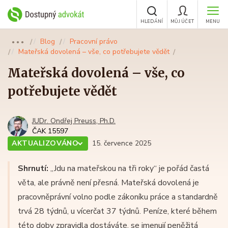
HLEDÁNÍ
MŮJ ÚČET
MENU
Blog
Pracovní právo
●●●
Mateřská dovolená – vše, co potřebujete vědět
Mateřská dovolená – vše, co
potřebujete vědět
JUDr. Ondřej Preuss, Ph.D.
ČAK 15597
AKTUALIZOVÁNO
15. července 2025
Shrnutí:
„Jdu na mateřskou na tři roky“ je pořád častá
věta, ale právně není přesná. Mateřská dovolená je
pracovněprávní volno podle zákoníku práce a standardně
trvá 28 týdnů, u vícerčat 37 týdnů. Peníze, které během
této doby zpravidla dostáváte, se jmenují peněžitá