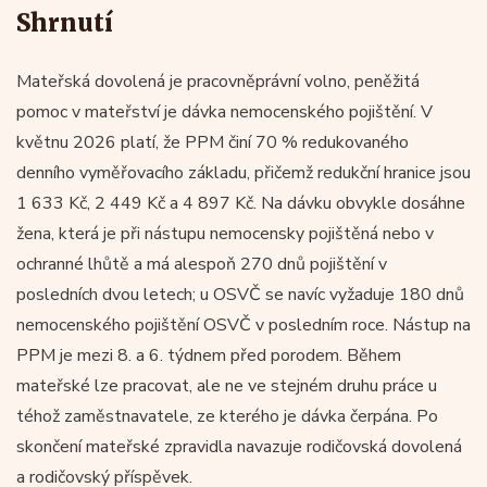
Shrnutí
Mateřská dovolená je pracovněprávní volno, peněžitá
pomoc v mateřství je dávka nemocenského pojištění. V
květnu 2026 platí, že PPM činí 70 % redukovaného
denního vyměřovacího základu, přičemž redukční hranice jsou
1 633 Kč, 2 449 Kč a 4 897 Kč. Na dávku obvykle dosáhne
žena, která je při nástupu nemocensky pojištěná nebo v
ochranné lhůtě a má alespoň 270 dnů pojištění v
posledních dvou letech; u OSVČ se navíc vyžaduje 180 dnů
nemocenského pojištění OSVČ v posledním roce. Nástup na
PPM je mezi 8. a 6. týdnem před porodem. Během
mateřské lze pracovat, ale ne ve stejném druhu práce u
téhož zaměstnavatele, ze kterého je dávka čerpána. Po
skončení mateřské zpravidla navazuje rodičovská dovolená
a rodičovský příspěvek.