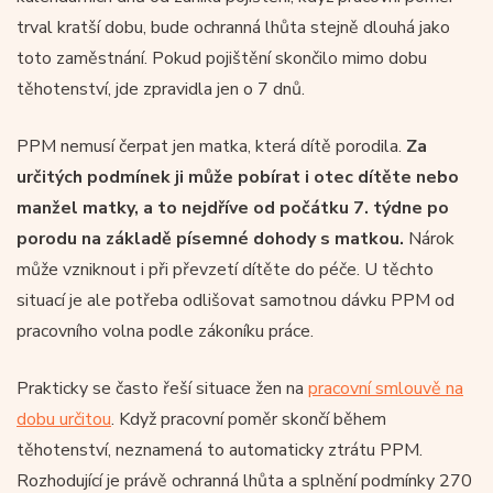
trval kratší dobu, bude ochranná lhůta stejně dlouhá jako
toto zaměstnání. Pokud pojištění skončilo mimo dobu
těhotenství, jde zpravidla jen o 7 dnů.
PPM nemusí čerpat jen matka, která dítě porodila.
Za
určitých podmínek ji může pobírat i otec dítěte nebo
manžel matky, a to nejdříve od počátku 7. týdne po
porodu na základě písemné dohody s matkou.
Nárok
může vzniknout i při převzetí dítěte do péče. U těchto
situací je ale potřeba odlišovat samotnou dávku PPM od
pracovního volna podle zákoníku práce.
Prakticky se často řeší situace žen na
pracovní smlouvě na
dobu určitou
. Když pracovní poměr skončí během
těhotenství, neznamená to automaticky ztrátu PPM.
Rozhodující je právě ochranná lhůta a splnění podmínky 270