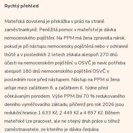
Rychlý přehled
Mateřská dovolená je překážka v práci na straně
zaměstnankyně. Peněžitá pomoc v mateřství je dávka
nemocenského pojištění. Na PPM má žena zpravidla nárok,
pokud je při nástupu nemocensky pojištěná nebo v ochranné
lhůtě a v posledních 2 letech získala alespoň 270 dnů
účasti na nemocenském pojištění; u OSVČ je navíc potřeba
alespoň 180 dnů nemocenského pojištění OSVČ v
posledním roce před nástupem. Nástup na PPM si žena
určuje mezi začátkem 8. a začátkem 6. týdne před
očekávaným porodem. Výše PPM činí 70 % redukovaného
denního vyměřovacího základu, přičemž pro rok 2026 jsou
redukční hranice 1 633 Kč, 2 449 Kč a 4 897 Kč. Během
mateřské lze pracovat, ale ne stejný druh práce u téhož
zaměstnavatele, ze kterého je dávka čerpána.