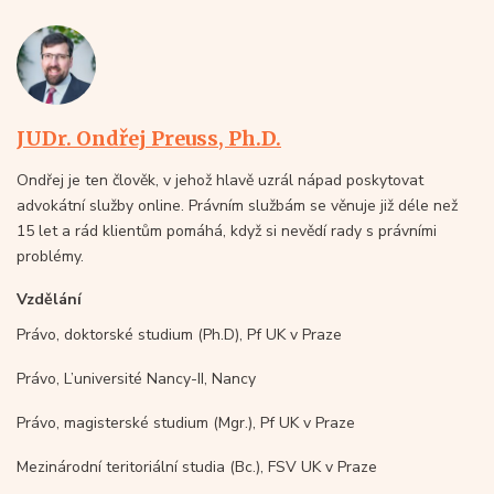
JUDr. Ondřej Preuss, Ph.D.
Ondřej je ten člověk, v jehož hlavě uzrál nápad poskytovat
advokátní služby online. Právním službám se věnuje již déle než
15 let a rád klientům pomáhá, když si nevědí rady s právními
problémy.
Vzdělání
Právo, doktorské studium (Ph.D), Pf UK v Praze
Právo, L’université Nancy-II, Nancy
Právo, magisterské studium (Mgr.), Pf UK v Praze
Mezinárodní teritoriální studia (Bc.), FSV UK v Praze