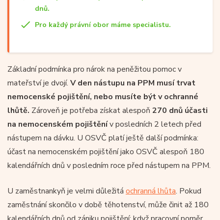
dnů.
Pro každý právní obor máme specialistu.
Základní podmínka pro nárok na peněžitou pomoc v
mateřství je dvojí.
V den nástupu na PPM musí trvat
nemocenské pojištění, nebo musíte být v ochranné
lhůtě.
Zároveň je potřeba získat alespoň
270 dnů účasti
na nemocenském pojištění
v posledních 2 letech před
nástupem na dávku. U OSVČ platí ještě další podmínka:
účast na nemocenském pojištění jako OSVČ alespoň 180
kalendářních dnů v posledním roce před nástupem na PPM.
U zaměstnankyň je velmi důležitá
ochranná lhůta
. Pokud
zaměstnání skončilo v době těhotenství, může činit až 180
kalendářních dnů od zániku pojištění; když pracovní poměr