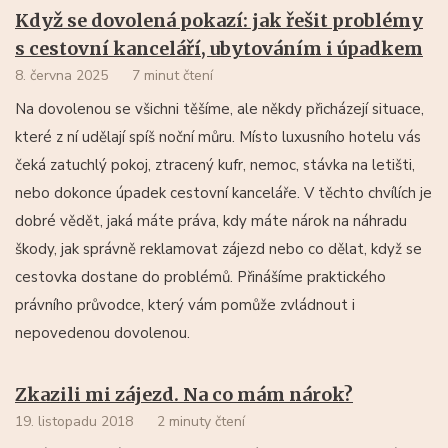
Když se dovolená pokazí: jak řešit problémy
s cestovní kanceláří, ubytováním i úpadkem
8. června 2025
7 minut čtení
Na dovolenou se všichni těšíme, ale někdy přicházejí situace,
které z ní udělají spíš noční můru. Místo luxusního hotelu vás
čeká zatuchlý pokoj, ztracený kufr, nemoc, stávka na letišti,
nebo dokonce úpadek cestovní kanceláře. V těchto chvílích je
dobré vědět, jaká máte práva, kdy máte nárok na náhradu
škody, jak správně reklamovat zájezd nebo co dělat, když se
cestovka dostane do problémů. Přinášíme praktického
právního průvodce, který vám pomůže zvládnout i
nepovedenou dovolenou.
Zkazili mi zájezd. Na co mám nárok?
19. listopadu 2018
2 minuty čtení