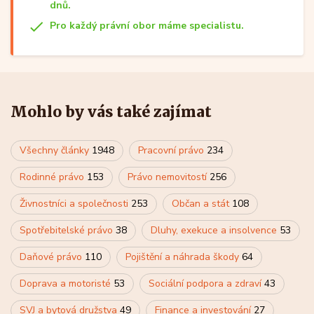
dnů.
Pro každý právní obor máme specialistu.
Mohlo by vás také zajímat
Všechny články
1948
Pracovní právo
234
Rodinné právo
153
Právo nemovitostí
256
Živnostníci a společnosti
253
Občan a stát
108
Spotřebitelské právo
38
Dluhy, exekuce a insolvence
53
Daňové právo
110
Pojištění a náhrada škody
64
Doprava a motoristé
53
Sociální podpora a zdraví
43
SVJ a bytová družstva
49
Finance a investování
27