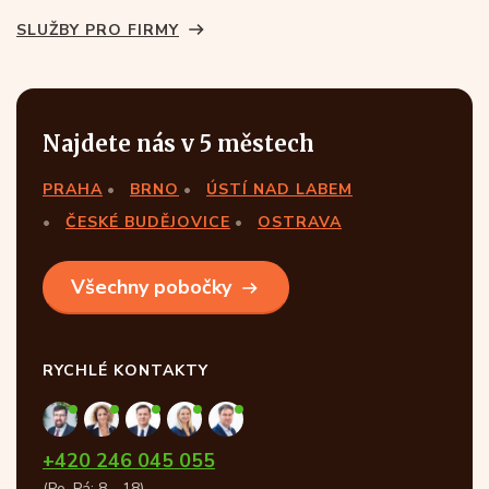
SLUŽBY PRO FIRMY
Najdete nás v 5 městech
PRAHA
BRNO
ÚSTÍ NAD LABEM
ČESKÉ BUDĚJOVICE
OSTRAVA
Všechny pobočky
RYCHLÉ KONTAKTY
+420 246 045 055
(Po–Pá: 8—18)