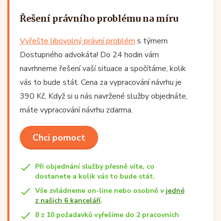
Řešení právního problému na míru
Vyřešte libovolný právní problém
s týmem
Dostupného advokáta! Do 24 hodin vám
navrhneme řešení vaší situace a spočítáme, kolik
vás to bude stát. Cena za vypracování návrhu je
390 Kč. Když si u nás navržené služby objednáte,
máte vypracování návrhu zdarma.
Chci pomoct
Při objednání služby přesně víte, co
dostanete a kolik vás to bude stát.
Vše zvládneme on-line nebo osobně v
jedné
z našich 6 kanceláří
.
8 z 10 požadavků vyřešíme do 2 pracovních