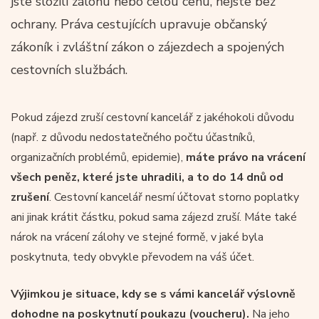
jste složili zálohu nebo celou cenu, nejste bez
ochrany. Práva cestujících upravuje občanský
zákoník i zvláštní zákon o zájezdech a spojených
cestovních službách.
Pokud zájezd zruší cestovní kancelář z jakéhokoli důvodu
(např. z důvodu nedostatečného počtu účastníků,
organizačních problémů, epidemie),
máte právo na vrácení
všech peněz, které jste uhradili, a to do 14 dnů od
zrušení
. Cestovní kancelář nesmí účtovat storno poplatky
ani jinak krátit částku, pokud sama zájezd zruší. Máte také
nárok na vrácení zálohy ve stejné formě, v jaké byla
poskytnuta, tedy obvykle převodem na váš účet.
Výjimkou je situace, kdy se s vámi kancelář výslovně
dohodne na poskytnutí poukazu (voucheru).
Na jeho