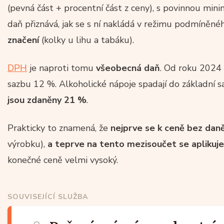
(pevná část + procentní část z ceny), s povinnou mini
daň přiznává, jak se s ní nakládá v režimu podmíněné
značení
(kolky u lihu a tabáku).
DPH
je naproti tomu
všeobecná daň
. Od roku 202
sazbu 12 %. Alkoholické nápoje spadají do základní 
jsou zdaněny 21 %
.
Prakticky to znamená, že
nejprve se k ceně bez dan
výrobku),
a teprve na tento mezisoučet se apliku
konečné ceně velmi vysoký.
SOUVISEJÍCÍ SLUŽBA