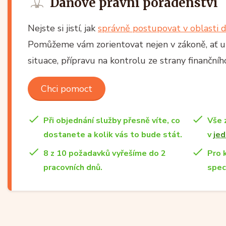
Daňové právní poradenství
Nejste si jistí, jak
správně postupovat v oblasti d
Pomůžeme vám zorientovat nejen v zákoně, ať už
situace, přípravu na kontrolu ze strany finančn
Chci pomoct
Při objednání služby přesně víte, co
Vše 
dostanete a kolik vás to bude stát.
v
jed
8 z 10 požadavků vyřešíme do 2
Pro 
pracovních dnů.
spec