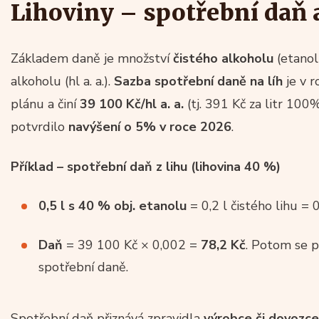
Lihoviny – spotřební daň 
Základem daně je množství
čistého alkoholu
(etanol
alkoholu (hl a. a.).
Sazba spotřební daně na líh
je v r
plánu a činí
39 100 Kč/hl a. a.
(tj. 391 Kč za litr 100%
potvrdilo
navýšení o 5% v roce 2026
.
Příklad – spotřební daň z lihu (lihovina 40 %)
0,5 l s 40 % obj. etanolu
= 0,2 l čistého lihu = 0
Daň
= 39 100 Kč × 0,002 =
78,2 Kč
. Potom se 
spotřební daně.
Spotřební daň přiznává zpravidla
výrobce či dovozce