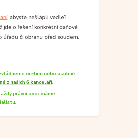
aní
, abyste nešlápli vedle?
 jde o řešení konkrétní daňové
ího úřadu či obranu před soudem.
zvládneme on-line nebo osobně
né z našich 6 kanceláří
.
každý právní obor máme
ialistu.