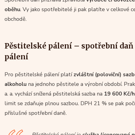
oběhu
. Vy jako spotřebitelé ji pak platíte v celkové 
obchodě.
Pěstitelské pálení – spotřební daň
pálení
Pro pěstitelské pálení platí
zvláštní (poloviční) saz
alkoholu
na jednoho pěstitele a výrobní období. Prak
a. a. vychází snížená pěstitelská sazba na
19 600 Kč/hl 
limit se zdaňuje plnou sazbou. DPH 21 % se pak poč
příslušné spotřební daně.
Pěstitelské pálení je
služba licencované p