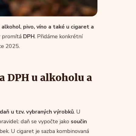
 alkohol
,
pivo, víno a také u cigaret a
ky promítá
DPH
. Přidáme konkrétní
ce 2025.
 a DPH u alkoholu a
daň u tzv. vybraných výrobků
. U
ravidel: daň se vypočte jako
součin
ek. U cigaret je sazba kombinovaná