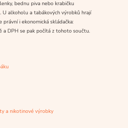
lenky, bednu piva nebo krabičku
. U alkoholu a tabákových výrobků hrají
e právní i ekonomická skládačka:
ě a DPH se pak počítá z tohoto součtu.
báku
kty a nikotinové výrobky