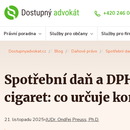
+420 246 0
Právní poradna
Služby pro občany
Služby pro fi
Dostupnyadvokat.cz
Blog
Daňové právo
Spotřební da
Spotřební daň a DPH
cigaret: co určuje 
21. listopadu 2025
JUDr. Ondřej Preuss, Ph.D.