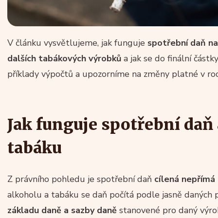
V článku vysvětlujeme, jak funguje
spotřební daň na
dalších tabákových výrobků
a jak se do finální část
příklady výpočtů a upozorníme na změny platné v ro
Jak funguje spotřební daň
tabáku
Z právního pohledu je spotřební daň
cílená nepřímá 
alkoholu a tabáku se daň počítá podle jasně daných p
základu daně a sazby daně
stanovené pro daný výrob