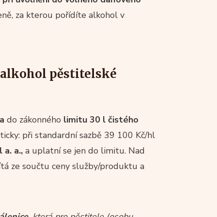
ceně, za kterou pořídíte alkohol v
 alkohol pěstitelské
ba
do zákonného
limitu 30 l čistého
ticky: při standardní sazbě 39 100 Kč/hl
a. a.,
a uplatní se jen do limitu. Nad
ítá ze součtu ceny služby/produktu a
álenice
, která pro pěstitele (osobu