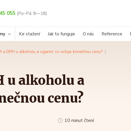
45 055
(Po–Pá: 8—18)
rmy
Ke stažení
Jak to funguje
O nás
Reference
ň a DPH u alkoholu a cigaret: co určuje konečnou cenu?
 u alkoholu a
konečnou cenu?
10 minut čtení