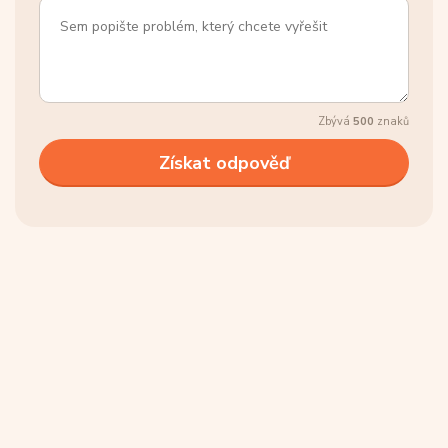
Zbývá
500
znaků