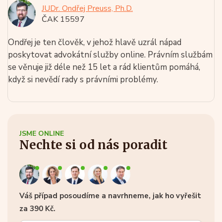
JUDr. Ondřej Preuss, Ph.D.
ČAK 15597
Ondřej je ten člověk, v jehož hlavě uzrál nápad
poskytovat advokátní služby online. Právním službám
se věnuje již déle než 15 let a rád klientům pomáhá,
když si nevědí rady s právními problémy.
JSME ONLINE
Nechte si od nás poradit
Váš případ posoudíme a navrhneme, jak ho vyřešit
za 390 Kč.