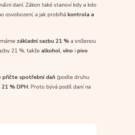
mální daní. Zákon také stanoví kdy a kdo
ho osvobození, a jak probíhá
kontrola a
4 máme
základní sazbu 21 %
a sníženou
sazby 21 %, takže
alkohol
,
víno
i
pivo
ě přičte spotřební daň
(podle druhu
je 21 % DPH
. Proto bývá podíl daní na