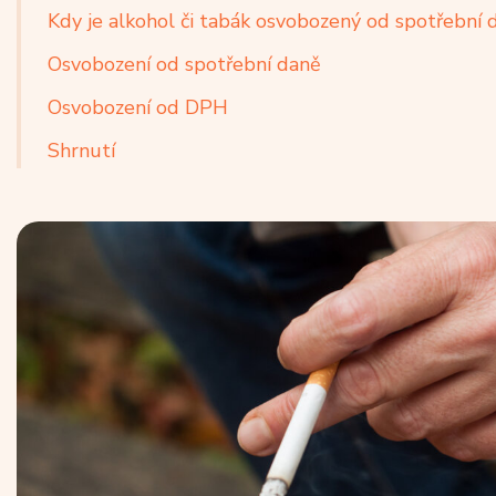
Kdy je alkohol či tabák osvobozený od spotřební
Osvobození od spotřební daně
Osvobození od DPH
Shrnutí