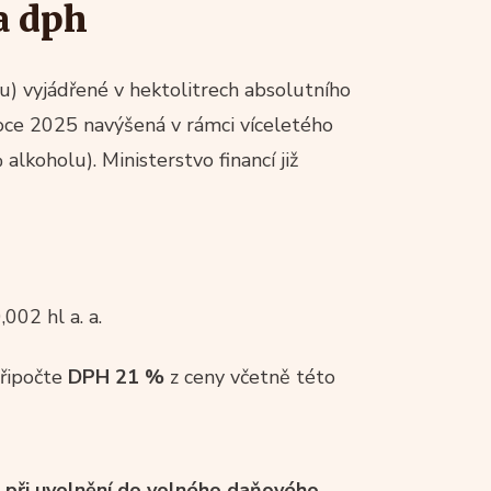
a dph
u) vyjádřené v hektolitrech absolutního
oce 2025 navýšená v rámci víceletého
 alkoholu). Ministerstvo financí již
,002 hl a. a.
připočte
DPH 21 %
z ceny včetně této
 při
uvolnění do volného daňového