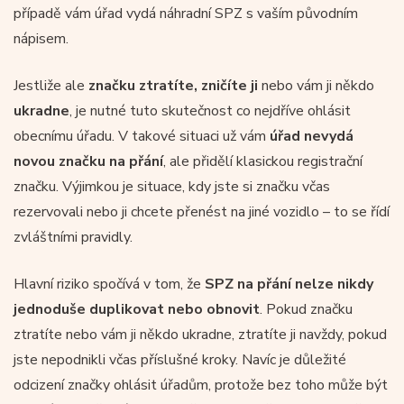
případě vám úřad vydá náhradní SPZ s vaším původním
nápisem.
Jestliže ale
značku ztratíte, zničíte ji
nebo vám ji někdo
ukradne
, je nutné tuto skutečnost co nejdříve ohlásit
obecnímu úřadu. V takové situaci už vám
úřad nevydá
novou značku na přání
, ale přidělí klasickou registrační
značku. Výjimkou je situace, kdy jste si značku včas
rezervovali nebo ji chcete přenést na jiné vozidlo – to se řídí
zvláštními pravidly.
Hlavní riziko spočívá v tom, že
SPZ na přání nelze nikdy
jednoduše duplikovat nebo obnovit
. Pokud značku
ztratíte nebo vám ji někdo ukradne, ztratíte ji navždy, pokud
jste nepodnikli včas příslušné kroky. Navíc je důležité
odcizení značky ohlásit úřadům, protože bez toho může být