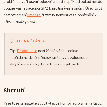
problém s vaší právní odpovědností, například pokud někdo
použije vaši ztracenou SPZ k protiprávním činům. Úřad totiž
bez oznámení
krádeže
či ztráty nemusí vaše oprávnění k
užívání značky uznat.
TIP NA ČLÁNEK
Tip:
Prodat auto
není žádná věda… dokud
nepřijde na daně, přepisy, smlouvy a záludnosti
skryté mezi řádky. Poradíme vám, jak na to.
Shrnutí
Přestože si můžete zvolit vlastní kombinaci písmen a číslic,