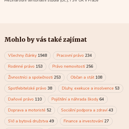
Mezinárodní teritoriální studia (Bc.), FSV UK v Praze
Mohlo by vás také zajímat
Všechny články
1948
Pracovní právo
234
Rodinné právo
153
Právo nemovitostí
256
Živnostníci a společnosti
253
Občan a stát
108
Spotřebitelské právo
38
Dluhy, exekuce a insolvence
53
Daňové právo
110
Pojištění a náhrada škody
64
Doprava a motoristé
52
Sociální podpora a zdraví
43
SVJ a bytová družstva
49
Finance a investování
27