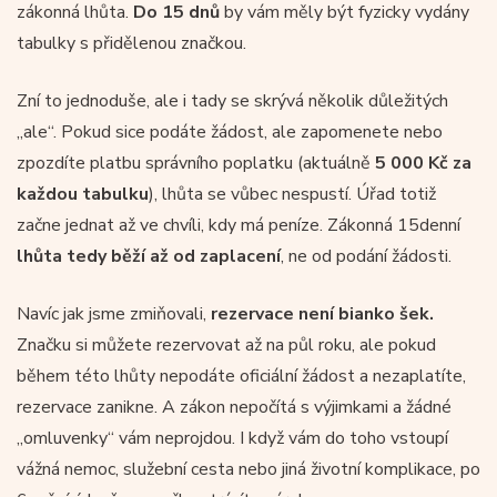
zákonná lhůta.
Do 15 dnů
by vám měly být fyzicky vydány
tabulky s přidělenou značkou.
Zní to jednoduše, ale i tady se skrývá několik důležitých
„ale“. Pokud sice podáte žádost, ale zapomenete nebo
zpozdíte platbu správního poplatku (aktuálně
5 000 Kč za
každou tabulku
), lhůta se vůbec nespustí. Úřad totiž
začne jednat až ve chvíli, kdy má peníze. Zákonná 15denní
lhůta tedy běží až
od zaplacení
, ne od podání žádosti.
Navíc jak jsme zmiňovali,
rezervace není bianko šek.
Značku si můžete rezervovat až na půl roku, ale pokud
během této lhůty nepodáte oficiální žádost a nezaplatíte,
rezervace zanikne. A zákon nepočítá s výjimkami a žádné
„omluvenky“ vám neprojdou. I když vám do toho vstoupí
vážná nemoc, služební cesta nebo jiná životní komplikace, po