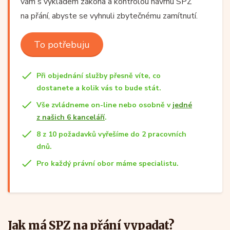
vám s výkladem zákona a kontrolou návrhu SPZ
na přání, abyste se vyhnuli zbytečnému zamítnutí.
To potřebuju
Při objednání služby přesně víte, co
dostanete a kolik vás to bude stát.
Vše zvládneme on-line nebo osobně v
jedné
z našich 6 kanceláří
.
8 z 10 požadavků vyřešíme do 2 pracovních
dnů.
Pro každý právní obor máme specialistu.
Jak má SPZ na přání vypadat?