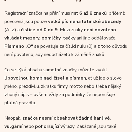
Registrační značka na přání musí mít
6 až 8 znaků
, přičemž
povolená jsou pouze
velká písmena
latinské abecedy
(A–Z) a
číslice od 0 do 9
. Mezi znaky
není dovoleno
vkládat mezery, pomlčky, tečky
ani jiné oddělovače.
Písmeno „O“
se považuje za číslici nulu (0) a z toho důvodu
není povoleno, aby nedocházelo k záměně znaků.
Co se týká obsahu samotné značky, můžete zvolit
libovolnou kombinaci čísel a písmen
, ať už jde o slovo,
jméno, přezdívku, zkratku firmy, motto nebo třeba nějaký
vtipný nápis – ovšem vždy za podmínky, že neporušuje
platná pravidla.
Naopak,
značka nesmí obsahovat žádné hanlivé
,
vulgární
nebo
pohoršující výrazy
. Zakázané jsou také