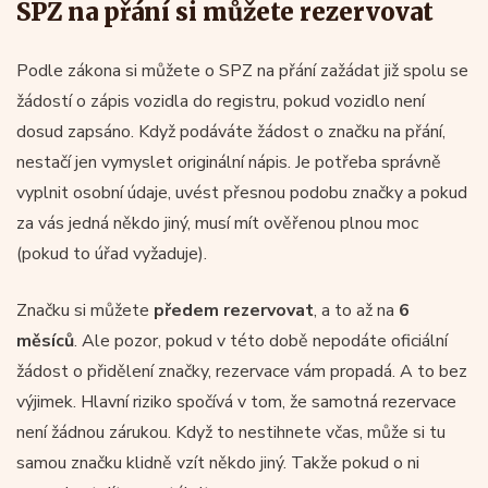
SPZ na přání si můžete rezervovat
Podle zákona si můžete o SPZ na přání zažádat již spolu se
žádostí o zápis vozidla do registru, pokud vozidlo není
dosud zapsáno. Když podáváte žádost o značku na přání,
nestačí jen vymyslet originální nápis. Je potřeba správně
vyplnit osobní údaje, uvést přesnou podobu značky a pokud
za vás jedná někdo jiný, musí mít ověřenou plnou moc
(pokud to úřad vyžaduje).
Značku si můžete
předem rezervovat
, a to až na
6
měsíců
. Ale pozor, pokud v této době nepodáte oficiální
žádost o přidělení značky, rezervace vám propadá. A to bez
výjimek. Hlavní riziko spočívá v tom, že samotná rezervace
není žádnou zárukou. Když to nestihnete včas, může si tu
samou značku klidně vzít někdo jiný. Takže pokud o ni