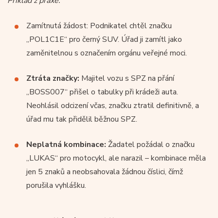
Příklad z praxe:
Zamítnutá žádost: Podnikatel chtěl značku
„POL1C1E“ pro černý SUV. Úřad ji zamítl jako
zaměnitelnou s označením orgánu veřejné moci.
Ztráta značky:
Majitel vozu s SPZ na přání
„BOSS007“ přišel o tabulky při krádeži auta.
Neohlásil odcizení včas, značku ztratil definitivně, a
úřad mu tak přidělil běžnou SPZ.
Neplatná kombinace:
Žadatel požádal o značku
„LUKAS“ pro motocykl, ale narazil – kombinace měla
jen 5 znaků a neobsahovala žádnou číslici, čímž
porušila vyhlášku.