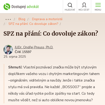
HLEDÁNÍ
MŮJ ÚČET
MENU
Blog
Doprava a motoristé
●●●
SPZ na přání: Co dovoluje zákon?
SPZ na přání: Co dovoluje zákon?
JUDr. Ondřej Preuss, Ph.D.
ČAK 15597
25. srpna 2025
Shrnutí:
Vlastní poznávací značka může být stylovým
doplňkem vašeho vozu i chytrým marketingovým tahem
–originálním, viditelným a navždy. Jenže i tahle značka
stylu má svá pravidla. Ne každé „BOSS007“ projde a
někdy vás úřad rychle pošle zpátky na start. Co tedy
musíte vědět, než si auto oblékne novou jmenovku?