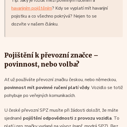
Tip: Jaký je rozdíl mezi povinným ručením a
havarijním pojištěním
? Kdy se vyplatí mít havarijní
pojistku a co všechno pokrývá? Nejen to se
dozvíte v našem článku.
Pojištění k převozní značce –
povinnost, nebo volba?
Ať už používáte převozní značku českou, nebo německou,
povinnost mít povinné ručení platí vždy
. Vozidlo se totiž
pohybuje po veřejných komunikacích.
U české převozní SPZ musíte při žádosti doložit, že máte
sjednané
pojištění odpovědnosti z provozu vozidla
. To
platí i pro značky vydané na vývoz (např. modrá SPZ). Bez