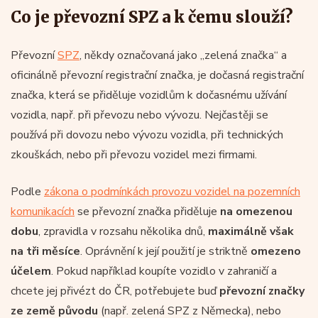
Co je převozní SPZ a k čemu slouží?
Převozní
SPZ
, někdy označovaná jako „zelená značka“ a
oficinálně převozní registrační značka, je dočasná registrační
značka, která se přiděluje vozidlům k dočasnému užívání
vozidla, např. při převozu nebo vývozu. Nejčastěji se
používá při dovozu nebo vývozu vozidla, při technických
zkouškách, nebo při převozu vozidel mezi firmami.
Podle
zákona o podmínkách provozu vozidel na pozemních
komunikacích
se převozní značka přiděluje
na omezenou
dobu
, zpravidla v rozsahu několika dnů,
maximálně však
na tři měsíce
. Oprávnění k její použití je striktně
omezeno
účelem
. Pokud například koupíte vozidlo v zahraničí a
chcete jej přivézt do ČR, potřebujete buď
převozní značky
ze země původu
(např. zelená SPZ z Německa), nebo