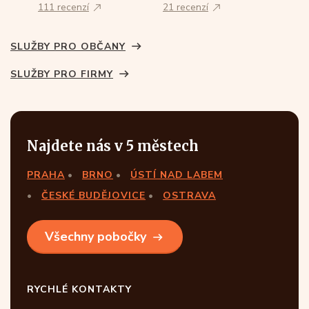
111 recenzí
21 recenzí
SLUŽBY PRO OBČANY
SLUŽBY PRO FIRMY
Najdete nás v 5 městech
PRAHA
BRNO
ÚSTÍ NAD LABEM
ČESKÉ BUDĚJOVICE
OSTRAVA
Všechny pobočky
RYCHLÉ KONTAKTY