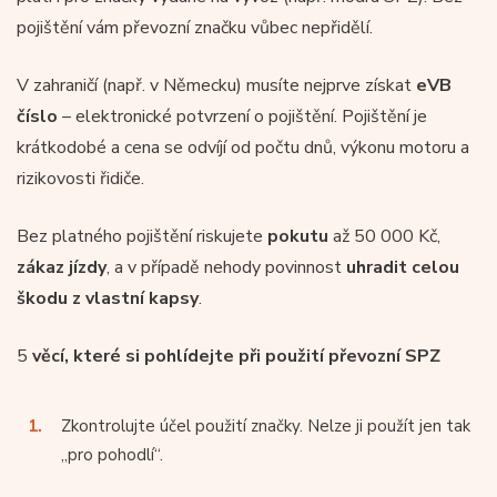
pojištění vám převozní značku vůbec nepřidělí.
V zahraničí (např. v Německu) musíte nejprve získat
eVB
číslo
– elektronické potvrzení o pojištění. Pojištění je
krátkodobé a cena se odvíjí od počtu dnů, výkonu motoru a
rizikovosti řidiče.
Bez platného pojištění riskujete
pokutu
až 50 000 Kč,
zákaz jízdy
, a v případě nehody povinnost
uhradit
celou
škodu z vlastní kapsy
.
5
věcí, které si pohlídejte při použití převozní SPZ
Zkontrolujte účel použití značky. Nelze ji použít jen tak
„pro pohodlí“.