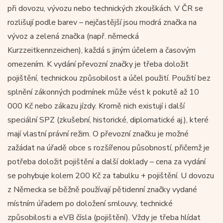
při dovozu, vývozu nebo technických zkouškách. V ČR se
rozlišují podle barev – nejčastější jsou modrá značka na
vývoz a zelená značka (např. německá
Kurzzeitkennzeichen), každá s jiným účelem a časovým
omezením. K vydání převozní značky je třeba doložit
pojištění, technickou způsobilost a účel použití. Použití bez
splnění zákonných podmínek může vést k pokutě až 10
000 Kč nebo zákazu jízdy. Kromě nich existují i další
speciální SPZ (zkušební, historické, diplomatické aj.), které
mají vlastní právní režim. O převozní značku je možné
zažádat na úřadě obce s rozšířenou působností, přičemž je
potřeba doložit pojištění a další doklady – cena za vydání
se pohybuje kolem 200 Kč za tabulku + pojištění. U dovozu
z Německa se běžně používají pětidenní značky vydané
místním úřadem po doložení smlouvy, technické
způsobilosti a eVB čísla (pojištění). Vždy je třeba hlídat