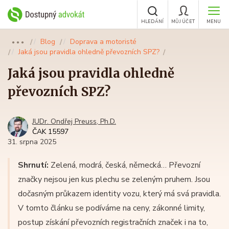
HLEDÁNÍ
MŮJ ÚČET
MENU
Blog
Doprava a motoristé
●●●
Jaká jsou pravidla ohledně převozních SPZ?
Jaká jsou pravidla ohledně
převozních SPZ?
JUDr. Ondřej Preuss, Ph.D.
ČAK 15597
31. srpna 2025
Shrnutí:
Zelená, modrá, česká, německá… Převozní
značky nejsou jen kus plechu se zeleným pruhem. Jsou
dočasným průkazem identity vozu, který má svá pravidla.
V tomto článku se podíváme na ceny, zákonné limity,
postup získání převozních registračních značek i na to,