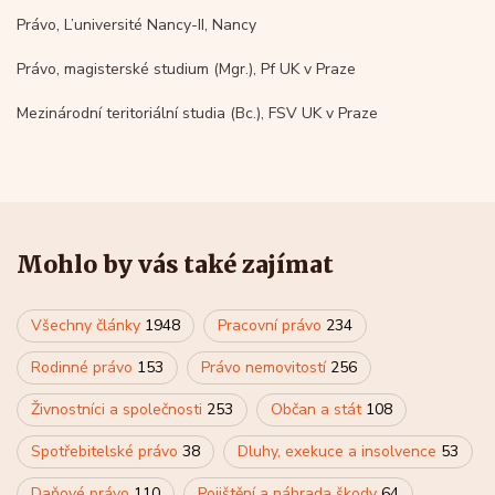
Právo, L’université Nancy-II, Nancy
Právo, magisterské studium (Mgr.), Pf UK v Praze
Mezinárodní teritoriální studia (Bc.), FSV UK v Praze
Mohlo by vás také zajímat
Všechny články
1948
Pracovní právo
234
Rodinné právo
153
Právo nemovitostí
256
Živnostníci a společnosti
253
Občan a stát
108
Spotřebitelské právo
38
Dluhy, exekuce a insolvence
53
Daňové právo
110
Pojištění a náhrada škody
64