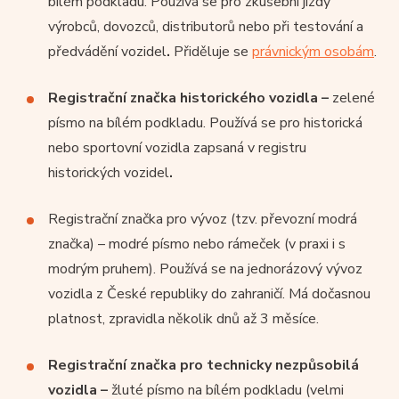
bílém podkladu. Používá se pro zkušební jízdy
výrobců, dovozců, distributorů nebo při testování a
předvádění vozidel
.
Přiděluje se
právnickým osobám
.
Registrační značka historického vozidla –
zelené
písmo na bílém podkladu. Používá se pro historická
nebo sportovní vozidla zapsaná v registru
historických vozidel
.
Registrační značka pro vývoz (tzv. převozní modrá
značka) – modré písmo nebo rámeček (v praxi i s
modrým pruhem). Používá se na jednorázový vývoz
vozidla z České republiky do zahraničí. Má dočasnou
platnost, zpravidla několik dnů až 3 měsíce.
Registrační značka pro technicky nezpůsobilá
vozidla –
žluté písmo na bílém podkladu (velmi