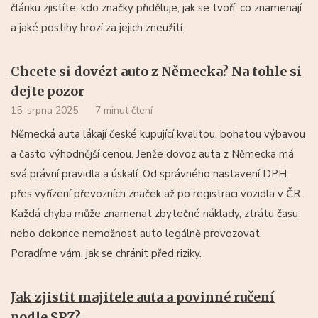
článku zjistíte, kdo značky přiděluje, jak se tvoří, co znamenají
a jaké postihy hrozí za jejich zneužití.
Chcete si dovézt auto z Německa? Na tohle si
dejte pozor
15. srpna 2025
7 minut čtení
Německá auta lákají české kupující kvalitou, bohatou výbavou
a často výhodnější cenou. Jenže dovoz auta z Německa má
svá právní pravidla a úskalí. Od správného nastavení DPH
přes vyřízení převozních značek až po registraci vozidla v ČR.
Každá chyba může znamenat zbytečné náklady, ztrátu času
nebo dokonce nemožnost auto legálně provozovat.
Poradíme vám, jak se chránit před riziky.
Jak zjistit majitele auta a povinné ručení
podle SPZ?