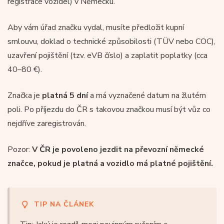
registrace vozidel) v Německu.
Aby vám úřad značku vydal, musíte předložit kupní
smlouvu, doklad o technické způsobilosti (TÜV nebo COC),
uzavření pojištění (tzv. eVB číslo) a zaplatit poplatky (cca
40–80 €).
Značka je
platná 5 dní
a má vyznačené datum na žlutém
poli. Po příjezdu do ČR s takovou značkou musí být vůz co
nejdříve zaregistrován.
Pozor:
V ČR je povoleno jezdit na převozní německé
značce, pokud je platná a vozidlo má platné pojištění.
TIP NA ČLÁNEK