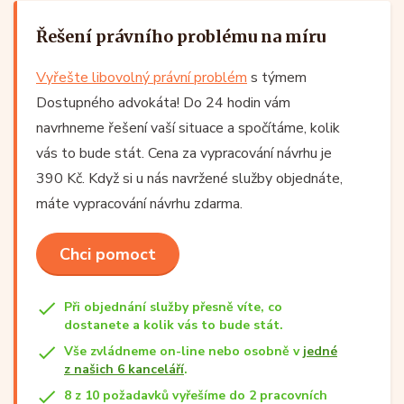
Řešení právního problému na míru
Vyřešte libovolný právní problém
s týmem
Dostupného advokáta! Do 24 hodin vám
navrhneme řešení vaší situace a spočítáme, kolik
vás to bude stát. Cena za vypracování návrhu je
390 Kč. Když si u nás navržené služby objednáte,
máte vypracování návrhu zdarma.
Chci pomoct
Při objednání služby přesně víte, co
dostanete a kolik vás to bude stát.
Vše zvládneme on-line nebo osobně v
jedné
z našich 6 kanceláří
.
8 z 10 požadavků vyřešíme do 2 pracovních