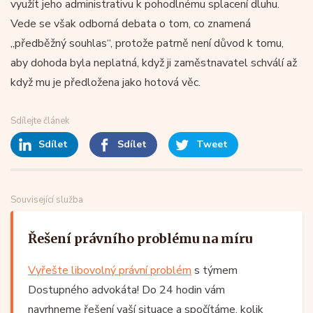
využít jeho administrativu k pohodlnému splacení dluhu.
Vede se však odborná debata o tom, co znamená
„předběžný souhlas“, protože patrně není důvod k tomu,
aby dohoda byla neplatná, když ji zaměstnavatel schválí až
když mu je předložena jako hotová věc.
Sdílejte článek
Sdílet
Sdílet
Tweet
Související služba
Řešení právního problému na míru
Vyřešte libovolný právní problém
s týmem
Dostupného advokáta! Do 24 hodin vám
navrhneme řešení vaší situace a spočítáme, kolik