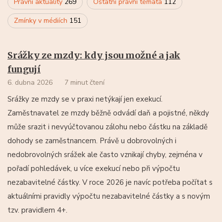
Právní aktuality
269
Ostatní právní témata
112
Zmínky v médiích
151
Srážky ze mzdy: kdy jsou možné a jak
fungují
6. dubna 2026
7 minut čtení
Srážky ze mzdy se v praxi netýkají jen exekucí.
Zaměstnavatel ze mzdy běžně odvádí daň a pojistné, někdy
může srazit i nevyúčtovanou zálohu nebo částku na základě
dohody se zaměstnancem. Právě u dobrovolných i
nedobrovolných srážek ale často vznikají chyby, zejména v
pořadí pohledávek, u více exekucí nebo při výpočtu
nezabavitelné částky. V roce 2026 je navíc potřeba počítat s
aktuálními pravidly výpočtu nezabavitelné částky a s novým
tzv. pravidlem 4+.