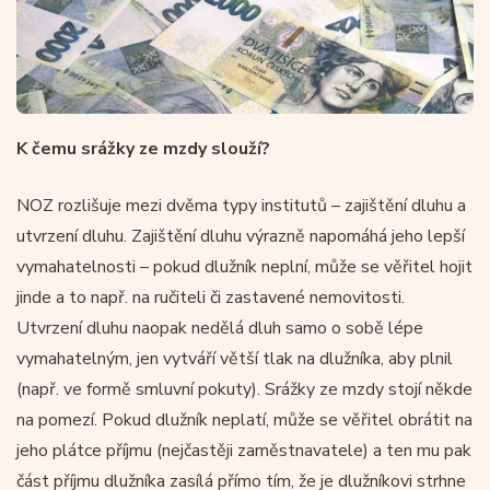
K čemu srážky ze mzdy slouží?
NOZ rozlišuje mezi dvěma typy institutů – zajištění dluhu a
utvrzení dluhu. Zajištění dluhu výrazně napomáhá jeho lepší
vymahatelnosti – pokud dlužník neplní, může se věřitel hojit
jinde a to např. na ručiteli či zastavené nemovitosti.
Utvrzení dluhu naopak nedělá dluh samo o sobě lépe
vymahatelným, jen vytváří větší tlak na dlužníka, aby plnil
(např. ve formě smluvní pokuty). Srážky ze mzdy stojí někde
na pomezí. Pokud dlužník neplatí, může se věřitel obrátit na
jeho plátce příjmu (nejčastěji zaměstnavatele) a ten mu pak
část příjmu dlužníka zasílá přímo tím, že je dlužníkovi strhne