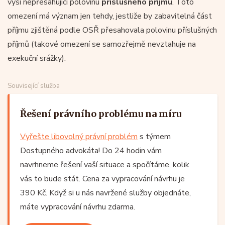
výši nepřesahující polovinu
příslušného příjmu
. Toto
omezení má význam jen tehdy, jestliže by zabavitelná část
příjmu zjištěná podle OSŘ přesahovala polovinu příslušných
příjmů (takové omezení se samozřejmě nevztahuje na
exekuční srážky).
Související služba
Řešení právního problému na míru
Vyřešte libovolný právní problém
s týmem
Dostupného advokáta! Do 24 hodin vám
navrhneme řešení vaší situace a spočítáme, kolik
vás to bude stát. Cena za vypracování návrhu je
390 Kč. Když si u nás navržené služby objednáte,
máte vypracování návrhu zdarma.