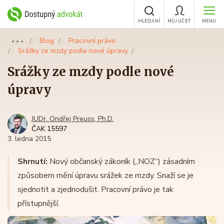
HLEDÁNÍ
MŮJ ÚČET
MENU
Blog
Pracovní právo
●●●
Srážky ze mzdy podle nové úpravy
Srážky ze mzdy podle nové
úpravy
JUDr. Ondřej Preuss, Ph.D.
ČAK 15597
3. ledna 2015
Shrnutí:
Nový občanský zákoník („NOZ“) zásadním
způsobem mění úpravu srážek ze mzdy. Snaží se je
sjednotit a zjednodušit. Pracovní právo je tak
přístupnější.