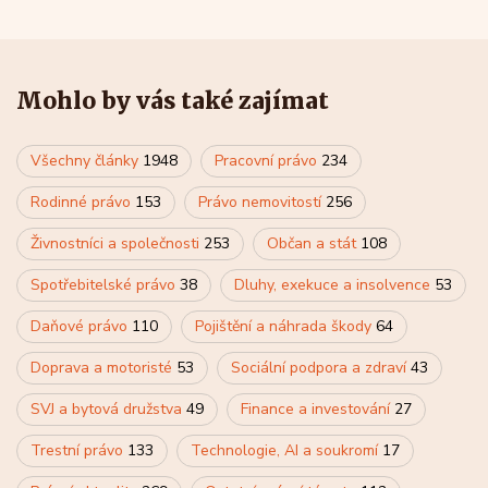
Mohlo by vás také zajímat
Všechny články
1948
Pracovní právo
234
Rodinné právo
153
Právo nemovitostí
256
Živnostníci a společnosti
253
Občan a stát
108
Spotřebitelské právo
38
Dluhy, exekuce a insolvence
53
Daňové právo
110
Pojištění a náhrada škody
64
Doprava a motoristé
53
Sociální podpora a zdraví
43
SVJ a bytová družstva
49
Finance a investování
27
Trestní právo
133
Technologie, AI a soukromí
17