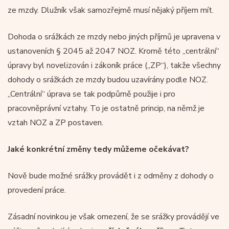
ze mzdy. Dlužník však samozřejmě musí nějaký příjem mít.
Dohoda o srážkách ze mzdy nebo jiných příjmů je upravena v
ustanoveních § 2045 až 2047 NOZ. Kromě této „centrální“
úpravy byl novelizován i zákoník práce („ZP“), takže všechny
dohody o srážkách ze mzdy budou uzavírány podle NOZ.
„Centrální“ úprava se tak podpůrně použije i pro
pracovněprávní vztahy. To je ostatně princip, na němž je
vztah NOZ a ZP postaven.
Jaké konkrétní změny tedy můžeme očekávat?
Nově bude možné srážky provádět i z odměny z dohody o
provedení práce.
Zásadní novinkou je však omezení, že se srážky provádějí ve