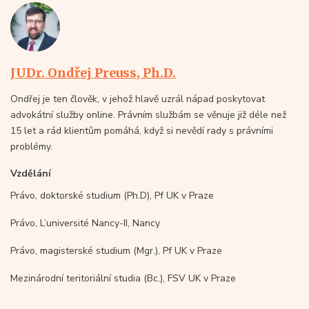
JUDr. Ondřej Preuss, Ph.D.
Ondřej je ten člověk, v jehož hlavě uzrál nápad poskytovat
advokátní služby online. Právním službám se věnuje již déle než
15 let a rád klientům pomáhá, když si nevědí rady s právními
problémy.
Vzdělání
Právo, doktorské studium (Ph.D), Pf UK v Praze
Právo, L’université Nancy-II, Nancy
Právo, magisterské studium (Mgr.), Pf UK v Praze
Mezinárodní teritoriální studia (Bc.), FSV UK v Praze