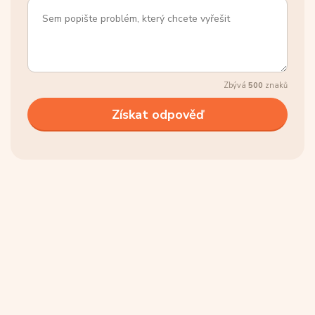
Zbývá
500
znaků