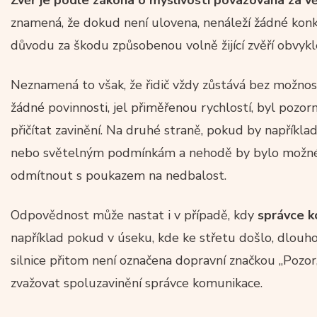
znamená, že dokud není ulovena, nenáleží žádné konk
důvodu za škodu způsobenou volně žijící zvěří obvyk
Neznamená to však, že řidič vždy zůstává bez možnost
žádné povinnosti, jel přiměřenou rychlostí, byl pozor
přičítat zavinění. Na druhé straně, pokud by napříkl
nebo světelným podmínkám a nehodě by bylo možné p
odmítnout s poukazem na nedbalost.
Odpovědnost může nastat i v případě, kdy
správce k
například pokud v úseku, kde ke střetu došlo, dlouho
silnice přitom není označena dopravní značkou „Pozor,
zvažovat spoluzavinění správce komunikace.