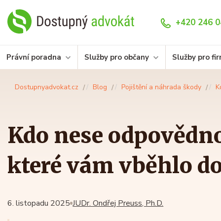
+420 246 0
Právní poradna
Služby pro občany
Služby pro fi
Dostupnyadvokat.cz
Blog
Pojištění a náhrada škody
K
Kdo nese odpovědnos
které vám vběhlo do
6. listopadu 2025
JUDr. Ondřej Preuss, Ph.D.