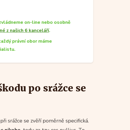
zvládneme on-line nebo osobně
né z našich 6 kanceláří
.
každý právní obor máme
ialistu.
škodu po srážce se
ři srážce se zvěří poměrně specifická.
ěc nikoho
, tedy za tzv. res nullius. To