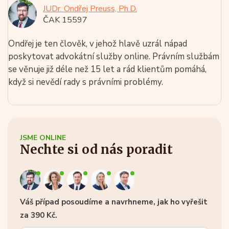
JUDr. Ondřej Preuss, Ph.D.
ČAK 15597
Ondřej je ten člověk, v jehož hlavě uzrál nápad
poskytovat advokátní služby online. Právním službám
se věnuje již déle než 15 let a rád klientům pomáhá,
když si nevědí rady s právními problémy.
JSME ONLINE
Nechte si od nás poradit
Váš případ posoudíme a navrhneme, jak ho vyřešit
za 390 Kč.