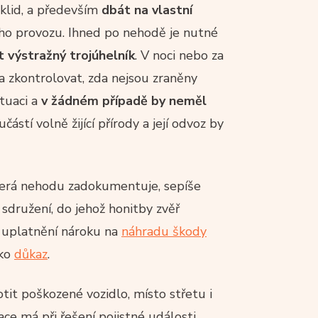
 klid, a především
dbát na vlastní
ího provozu. Ihned po nehodě je nutné
t výstražný trojúhelník
. V noci nebo za
a zkontrolovat, zda nejsou zraněny
ituaci a
v žádném případě by neměl
učástí volně žijící přírody a její odvoz by
terá nehodu zadokumentuje, sepíše
sdružení, do jehož honitby zvěř
 uplatnění nároku na
náhradu škody
ako
důkaz
.
otit poškozené vozidlo, místo střetu i
e má při řešení pojistné události