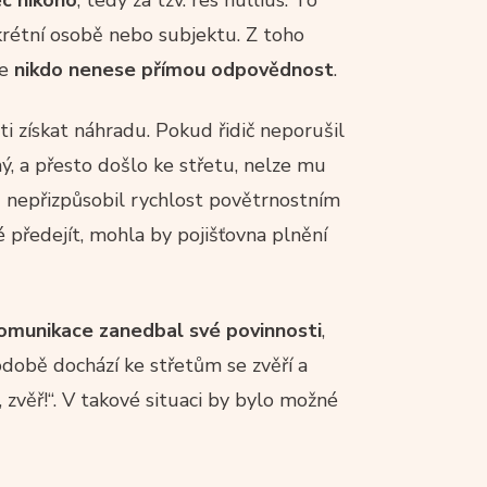
rétní osobě nebo subjektu. Z toho
le
nikdo nenese přímou odpovědnost
.
i získat náhradu. Pokud řidič neporušil
ný, a přesto došlo ke střetu, nelze mu
ad nepřizpůsobil rychlost povětrnostním
ředejít, mohla by pojišťovna plnění
omunikace zanedbal své povinnosti
,
době dochází ke střetům se zvěří a
 zvěř!“. V takové situaci by bylo možné