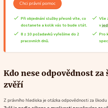
Chci právní pomoc
Při objednání služby přesně víte, co
Vše 
dostanete a kolik vás to bude stát.
v
jed
8 z 10 požadavků vyřešíme do 2
Pro 
pracovních dnů.
spec
Kdo nese odpovědnost za 
zvěří
Z právního hlediska je otázka odpovědnosti za škodu p
Zvěř je podle zákona o myslivosti považována za v