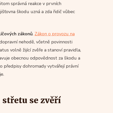
itom správná reakce v prvních
šťovna škodu uzná a zda řidič vůbec
klíčových zákonů
.
Zákon o provozu na
i dopravní nehodě, včetně povinnosti
us volně žijící zvěře a stanoví pravidla,
vuje obecnou odpovědnost za škodu a
to předpisy dohromady vytvářejí právní
e.
střetu se zvěří