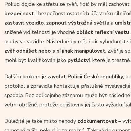
Pokud dojde ke střetu se zvěří, řidič by měl zachovat
bezpečnost
i bezpečnost ostatních účastníků silničn
zastavit vozidlo
,
zapnout výstražná světla
a
umísti
snížené viditelnosti je vhodné
obléct reflexní vestu
osoby ve vozidle. Následně by měl řidič vyhodnotit s
zvěř odnášet
nebo s ní jinak manipulovat
. Zvěř je so
mohl být kvalifikován jako
pytláctví
, které je trestné.
Dalším krokem je
zavolat
Policii České republiky
, k
protokol a zpravidla kontaktuje příslušné myslivecké 
spadala. Bez policejního záznamu může být následné
velmi obtížné, protože pojišťovny jej často vyžadují j
Důležité je také místo nehody
zdokumentovat
– vyf
samotné zvíře, pokud je to možné. Taková dokumentac