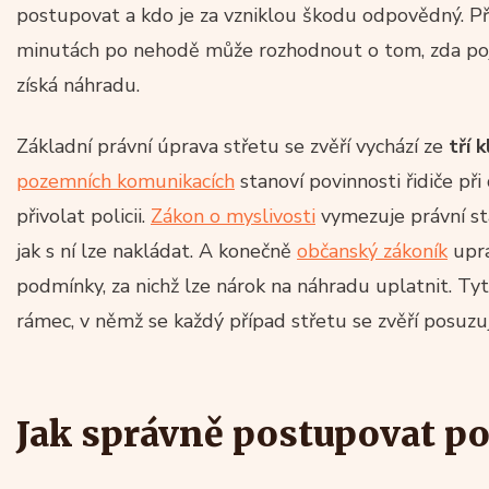
postupovat a kdo je za vzniklou škodu odpovědný. Př
minutách po nehodě může rozhodnout o tom, zda poji
získá náhradu.
Základní právní úprava střetu se zvěří vychází ze
tří 
pozemních komunikacích
stanoví povinnosti řidiče př
přivolat policii.
Zákon o myslivosti
vymezuje právní stat
jak s ní lze nakládat. A konečně
občanský zákoník
upra
podmínky, za nichž lze nárok na náhradu uplatnit. Ty
rámec, v němž se každý případ střetu se zvěří posuzuj
Jak správně postupovat po 