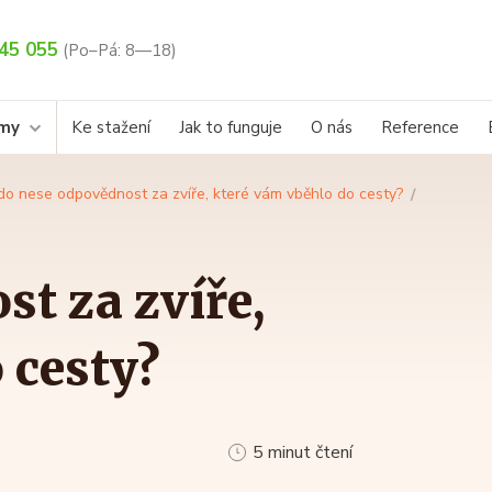
45 055
(Po–Pá: 8—18)
rmy
Ke stažení
Jak to funguje
O nás
Reference
do nese odpovědnost za zvíře, které vám vběhlo do cesty?
t za zvíře,
 cesty?
5 minut čtení