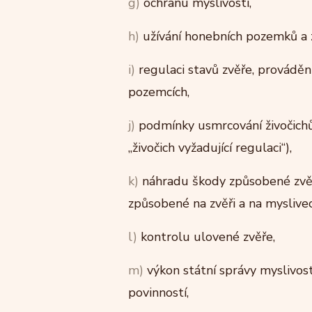
g)
ochranu myslivosti,
h)
užívání honebních pozemků a z
i)
regulaci stavů zvěře, prováděn
pozemcích,
j)
podmínky usmrcování živočichů, 
„živočich vyžadující regulaci“),
k)
náhradu škody způsobené zvěří 
způsobené na zvěři a na myslivec
l)
kontrolu ulovené zvěře,
m)
výkon státní správy myslivost
povinností,