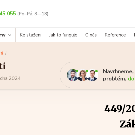
45 055
(Po–Pá: 8—18)
rmy
Ke stažení
Jak to funguje
O nás
Reference
ti
ti
Navrhneme, j
ledna 2024
problém,
do
449/20
Zá