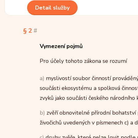
Detail služby
§ 2
#
Vymezení pojmů
Pro účely tohoto zákona se rozumí
a)
myslivostí soubor činností prováděných
součásti ekosystému a spolková činnost 
zvyků jako součásti českého národního k
b)
zvěří obnovitelné přírodní bohatství
živočichů uvedených v písmenech c) a d
c)
druhy zvěře, které nelze lovit podle 