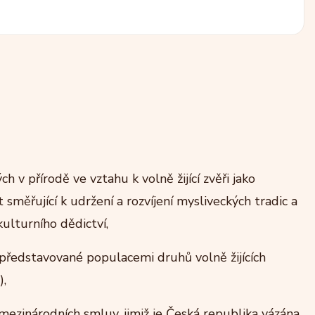
 v přírodě ve vztahu k volně žijící zvěři jako
směřující k udržení a rozvíjení mysliveckých tradic a
ulturního dědictví,
 představované populacemi druhů volně žijících
),
mezinárodních smluv, jimiž je Česká republika vázána