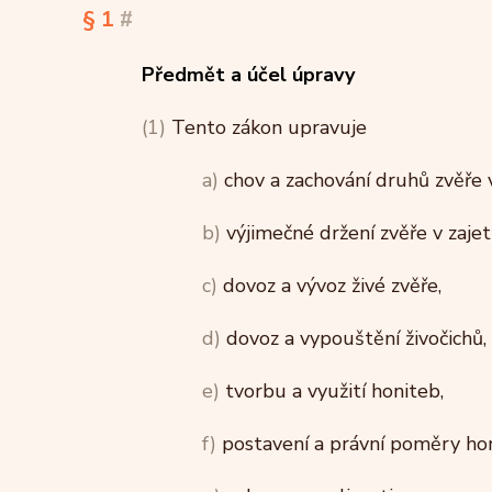
§ 1
#
Předmět a účel úpravy
(1)
Tento zákon upravuje
a)
chov a zachování druhů zvěře v
b)
výjimečné držení zvěře v zajetí
c)
dovoz a vývoz živé zvěře,
d)
dovoz a vypouštění živočichů, 
e)
tvorbu a využití honiteb,
f)
postavení a právní poměry ho