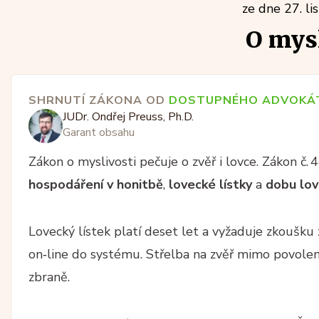
ze dne 27. l
O mysl
SHRNUTÍ ZÁKONA OD
DOSTUPNÉHO ADVOKÁ
JUDr. Ondřej Preuss, Ph.D.
Garant obsahu
Zákon o myslivosti pečuje o zvěř i lovce. Zákon č.
hospodáření v honitbě
,
lovecké lístky
a
dobu lov
Lovecký lístek platí deset let a vyžaduje zkoušku z
on‑line do systému. Střelba na zvěř mimo povol
zbraně.