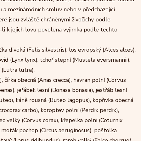
ů a mezinárodních smluv nebo v předcházející
eré jsou zvláště chráněnými živočichy podle
-li k jejich lovu povolena výjimka podle těchto
ka divoká (Felis silvestris), los evropský (Alces alces),
id (Lynx lynx), tchoř stepní (Mustela eversmannii),
 (Lutra lutra),
 čírka obecná (Anas crecca), havran polní (Corvus
as), jeřábek lesní (Bonasa bonasia), jestřáb lesní
 buteo), káně rousná (Buteo lagopus), kopřivka obecná
rocorax carbo), koroptev polní (Perdix perdix),
ec velký (Corvus corax), křepelka polní (Coturnix
), moták pochop (Circus aeruginosus), poštolka
tavý (Larus ridibundus), raroh velký (Falco cherrug),