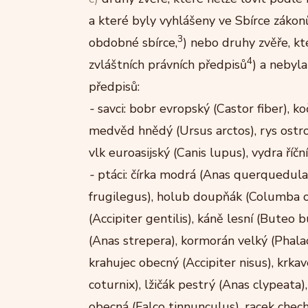
a které byly vyhlášeny ve Sbírce zákon
3
obdobné sbírce,
) nebo druhy zvěře, kt
4
zvláštních právních předpisů
) a nebyla
předpisů:
-
savci: bobr evropský (Castor fiber), koč
medvěd hnědý (Ursus arctos), rys ostrov
vlk euroasijský (Canis lupus), vydra říční
-
ptáci: čírka modrá (Anas querquedula),
frugilegus), holub doupňák (Columba oen
(Accipiter gentilis), káně lesní (Buteo
(Anas strepera), kormorán velký (Phalac
krahujec obecný (Accipiter nisus), krkav
coturnix), lžičák pestrý (Anas clypeata
obecná (Falco tinnunculus), racek chech