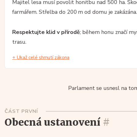
Majitel lesa musí povolit honitbu nad 500 ha. Škod
farmářem. Střelba do 200 m od domu je zakázána.
Respektujte klid v přírodě
; během honu značí mysl
trasu.
+ Ukaž celé shrnutí zákona
Parlament se usnesl na tom
ČÁST PRVNÍ
obecná ustanovení
#