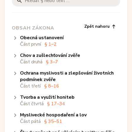
Zpět nahoru
OBSAH ZÁKONA
obecná ustanovení
Část první
§ 1–2
chov a zušlechťování zvěře
§ 1
- Předmět a účel úpravy
Část druhá
§ 3–7
§ 2
- Vymezení pojmů
ochrana myslivosti a zlepšování životních
§ 3
- Zásady chovu
podmínek zvěře
§ 4
- Omezení směřující k zachování druhu...
Část třetí
§ 8–16
§ 5
- Zákazy stanovené k zachování druhů...
tvorba a využití honiteb
ochrana myslivosti
Část čtvrtá
Hlava i
§ 8–11
§ 17–34
§ 6
- Chovatelské přehlídky
myslivecké hospodaření a lov
navrhování honiteb
myslivecká stráž
§ 8
- Základní povinnosti
§ 7
- Chov zvěře v zajetí
Část pátá
Hlava ii
Hlava i
§ 35–51
§ 17–18
§ 12–16
§ 9
- Omezení a zákazy dané v...