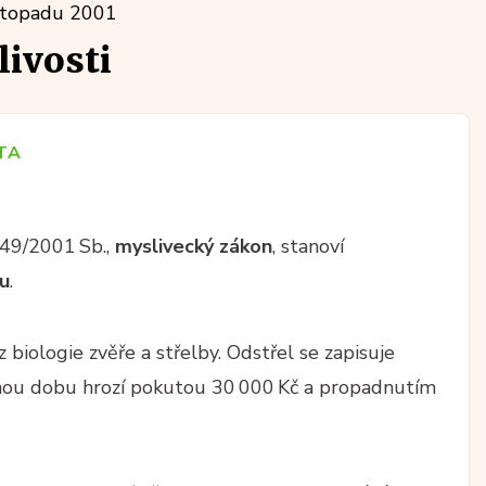
istopadu 2001
ivosti
TA
 449/2001 Sb.,
myslivecký zákon
, stanoví
u
.
 biologie zvěře a střelby. Odstřel se zapisuje
enou dobu hrozí pokutou 30 000 Kč a propadnutím