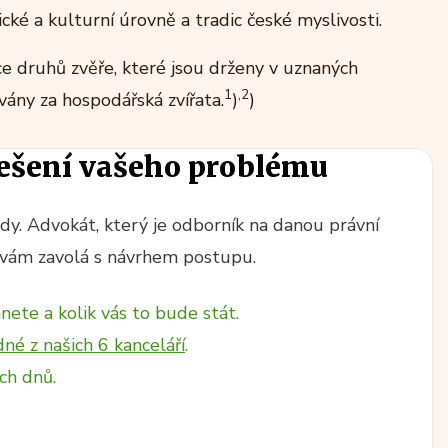
cké a kulturní úrovně a tradic české myslivosti.
e druhů zvěře, které jsou drženy v uznaných
1
,
2
ány za hospodářská zvířata.
)
)
ešení vašeho problému
y. Advokát, který je odborník na danou právní
vám zavolá s návrhem postupu.
nete a kolik vás to bude stát.
dné z našich 6 kanceláří
.
ch dnů.