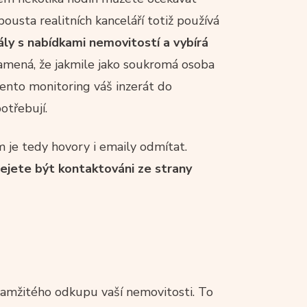
ousta realitních kanceláří totiž používá
ály s nabídkami nemovitostí a vybírá
namená, že jakmile jako soukromá osoba
tento monitoring váš inzerát do
otřebují.
 je tedy hovory i emaily odmítat.
ejete být kontaktováni ze strany
kamžitého odkupu vaší nemovitosti. To