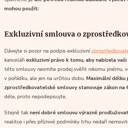
mohou použít:
Exkluzivní smlouva o zprostředko
Dávejte si pozor na podpis exkluzivní
zprostředkovat
kanceláři
exkluzivní právo k tomu, aby nabízela vaš
této smlouvy nesmíte prodej svěřit nikomu jinému, vč
v pořádku, ale jen na určitou dobu.
Maximální délku p
zprostředkovatelské smlouvy stanovuje zákon na 6
déle, proto nepodepisujte.
Stejně tak
není dobré smlouvu výrazně prodlužova
realitce i přes příznivé podmínky trhu nedaří nemovi