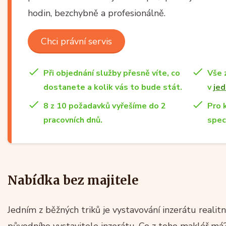
hodin, bezchybně a profesionálně.
Chci právní servis
Při objednání služby přesně víte, co
Vše 
dostanete a kolik vás to bude stát.
v
jed
8 z 10 požadavků vyřešíme do 2
Pro 
pracovních dnů.
spec
Nabídka bez majitele
Jedním z běžných triků je vystavování inzerátu realit
původního vystavitele inzerátu. Co z toho makléř má