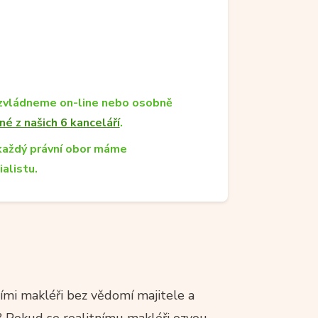
zvládneme on-line nebo osobně
né z našich 6 kanceláří
.
každý právní obor máme
ialistu.
ními makléři bez vědomí majitele a
? Pokud se realitnímu makléři ozvou