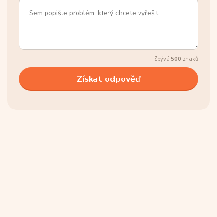
Zbývá
500
znaků