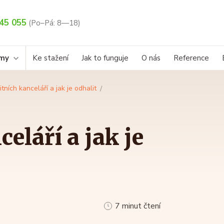
45 055
(Po–Pá: 8—18)
rmy
Ke stažení
Jak to funguje
O nás
Reference
itních kanceláří a jak je odhalit
eláří a jak je
7 minut čtení