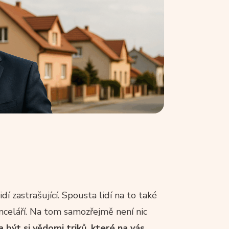
zastrašující. Spousta lidí na to také
anceláří. Na tom samozřejmě není nic
a být si vědomi triků, které na vás