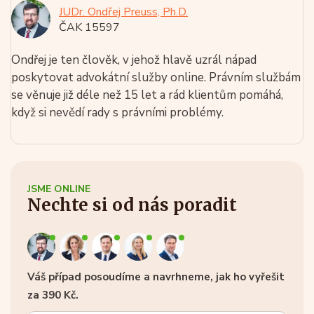
JUDr. Ondřej Preuss, Ph.D.
ČAK 15597
Ondřej je ten člověk, v jehož hlavě uzrál nápad
poskytovat advokátní služby online. Právním službám
se věnuje již déle než 15 let a rád klientům pomáhá,
když si nevědí rady s právními problémy.
JSME ONLINE
Nechte si od nás poradit
Váš případ posoudíme a navrhneme, jak ho vyřešit
za 390 Kč.