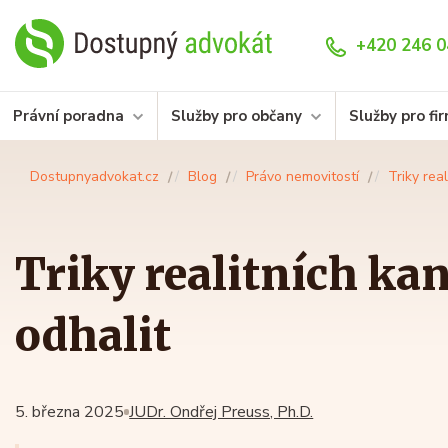
+420 246 0
Právní poradna
Služby pro občany
Služby pro fi
Dostupnyadvokat.cz
Blog
Právo nemovitostí
Triky real
Triky realitních kanc
odhalit
5. března 2025
JUDr. Ondřej Preuss, Ph.D.