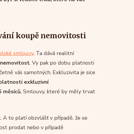
vání koupě nemovitosti
elské smlouvy
. Ta dává realitní
i nemovitost
. Vy pak po dobu platnosti
etně vás samotných. Exkluzivita je sice
latnosti exkluzivní
 měsíců.
Smlouvy, které by měly trvat
t
. A to platí obzvlášť v případě, že se
tost prodat nebo v případě