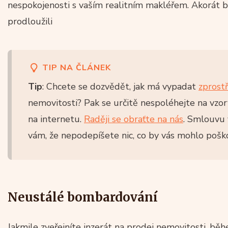
nespokojenosti s vaším realitním makléřem. Akorát b
prodloužili
TIP NA ČLÁNEK
Tip
: Chcete se dozvědět, jak má vypadat
zprost
nemovitosti? Pak se určitě nespoléhejte na vzo
na internetu.
Raději se obraťte na nás
. Smlouvu
vám, že nepodepíšete nic, co by vás mohlo poško
Neustálé bombardování
Jakmile zveřejníte inzerát na prodej nemovitosti, b