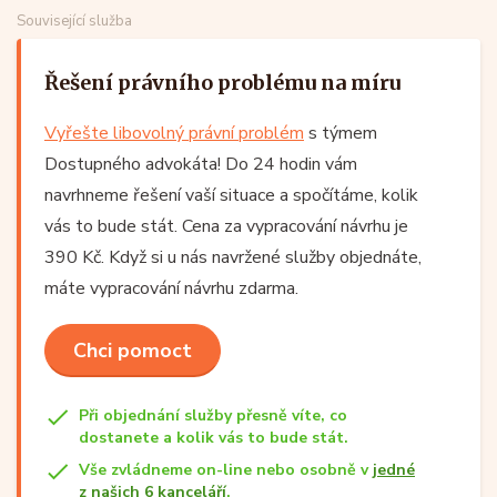
Související služba
Řešení právního problému na míru
Vyřešte libovolný právní problém
s týmem
Dostupného advokáta! Do 24 hodin vám
navrhneme řešení vaší situace a spočítáme, kolik
vás to bude stát. Cena za vypracování návrhu je
390 Kč. Když si u nás navržené služby objednáte,
máte vypracování návrhu zdarma.
Chci pomoct
Při objednání služby přesně víte, co
dostanete a kolik vás to bude stát.
Vše zvládneme on-line nebo osobně v
jedné
z našich 6 kanceláří
.