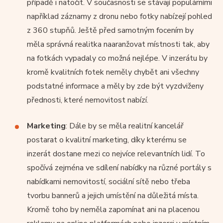
případě i natočit. V současnosti se stávají populárními
například záznamy z dronu nebo fotky nabízejí pohled
z 360 stupňů. Ještě před samotným focením by
měla správná realitka naaranžovat místnosti tak, aby
na fotkách vypadaly co možná nejlépe. V inzerátu by
kromě kvalitních fotek neměly chybět ani všechny
podstatné informace a měly by zde být vyzdviženy
přednosti, které nemovitost nabízí.
Marketing
: Dále by se měla realitní kancelář
postarat o kvalitní marketing, díky kterému se
inzerát dostane mezi co nejvíce relevantních lidí. To
spočívá zejména ve sdílení nabídky na různé portály s
nabídkami nemovitostí, sociální sítě nebo třeba
tvorbu bannerů a jejich umístění na důležitá místa.
Kromě toho by neměla zapomínat ani na placenou