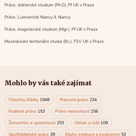
Právo, doktorské studium (Ph.D), Pf UK v Praze
Právo, L’université Nancy-II, Nancy
Právo, magisterské studium (Mgr.), Pf UK v Praze
Mezinárodní teritoriální studia (Bc.), FSV UK v Praze
Mohlo by vás také zajímat
Všechny články
1948
Pracovní právo
234
Rodinné právo
153
Právo nemovitostí
256
Živnostníci a společnosti
253
Občan a stát
108
Spotřebitelské právo
38
Dluhy, exekuce a insolvence
53