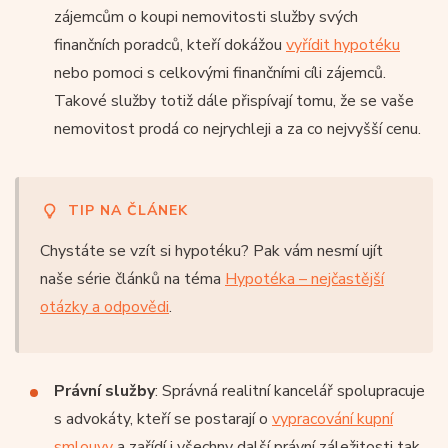
zájemcům o koupi nemovitosti služby svých
finančních poradců, kteří dokážou
vyřídit hypotéku
nebo pomoci s celkovými finančními cíli zájemců.
Takové služby totiž dále přispívají tomu, že se vaše
nemovitost prodá co nejrychleji a za co nejvyšší cenu.
TIP NA ČLÁNEK
Chystáte se vzít si hypotéku? Pak vám nesmí ujít
naše série článků na téma
Hypotéka – nejčastější
otázky a odpovědi
.
Právní služby
: Správná realitní kancelář spolupracuje
s advokáty, kteří se postarají o
vypracování kupní
smlouvy
a zařídí i všechny další právní záležitosti tak,