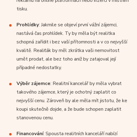
reklamu na online platformách nebo inzerci v místním
tisku.
Prohlídky
: Jakmile se objeví první vážní zájemci,
nastává čas prohlídek. Ty by měla být realitka
schopná zařídit i bez vaší přítomnosti a v co nejvyšší
kvalitě. Realiťák by měl zkrátka vaši nemovitost
umět prodat, ale bez toho aniž by zatajoval její
případné nedostatky.
Výběr zájemce
: Realitní kancelář by měla vybrat
takového zájemce, který je ochotný zaplatit co
nejvyšší cenu. Zároveň by ale měla mít jistotu, že ke
koupi skutečně dojde, a že bude schopen zaplatit
stanovenou cenu.
Financování
: Spousta realitních kanceláří nabízí