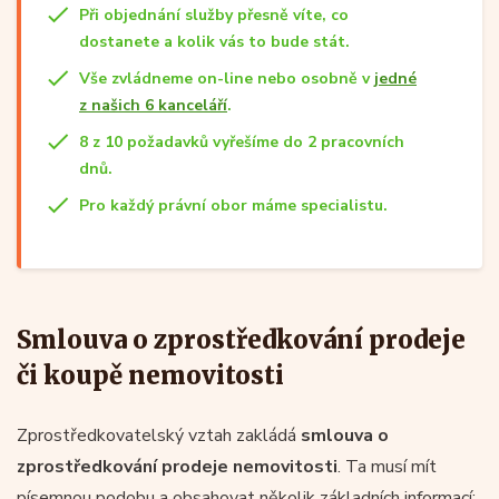
Při objednání služby přesně víte, co
dostanete a kolik vás to bude stát.
Vše zvládneme on-line nebo osobně v
jedné
z našich 6 kanceláří
.
8 z 10 požadavků vyřešíme do 2 pracovních
dnů.
Pro každý právní obor máme specialistu.
Smlouva o zprostředkování prodeje
či koupě nemovitosti
Zprostředkovatelský vztah zakládá
smlouva o
zprostředkování prodeje nemovitosti
. Ta musí mít
písemnou podobu a obsahovat několik základních informací: