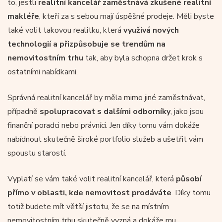
to, jestli
realitní kancelář zaměstnává zkušené realitní
makléře
, kteří za s sebou mají úspěšné prodeje. Měli byste
také volit takovou realitku, která
využívá nových
technologií a přizpůsobuje se trendům na
nemovitostním trhu
tak, aby byla schopna držet krok s
ostatními nabídkami.
Správná realitní kancelář by měla mimo jiné zaměstnávat,
případně
spolupracovat s dalšími odborníky
, jako jsou
finanční poradci nebo právníci. Jen díky tomu vám dokáže
nabídnout skutečně široké portfolio služeb a ušetřit vám
spoustu starostí.
Vyplatí se vám také volit realitní kancelář, která
působí
přímo v oblasti, kde nemovitost prodáváte
. Díky tomu
totiž budete mít větší jistotu, že se na místním
nemovitostním trhu skutečně vyzná a dokáže mu