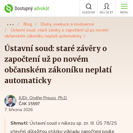
HLEDÁNÍ
MŮJ ÚČET
MENU
Blog
Dluhy, exekuce a insolvence
●●●
Ústavní soud: staré závěry o započtení už po novém
občanském zákoníku neplatí automaticky
Ústavní soud: staré závěry o
započtení už po novém
občanském zákoníku neplatí
automaticky
JUDr. Ondřej Preuss, Ph.D.
ČAK 15597
7. března 2026
Shrnutí:
Ústavní soud v nálezu sp. zn. III. ÚS 78/25
otevřel důležitou otázku výkladu započtení podle