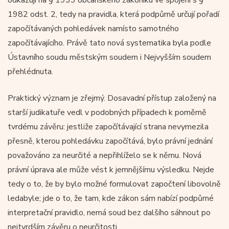
1982 odst. 2, tedy na pravidla, která podpůrně určují pořadí
započítávaných pohledávek namísto samotného
započítávajícího. Právě tato nová systematika byla podle
Ústavního soudu městským soudem i Nejvyšším soudem
přehlédnuta.
Praktický význam je zřejmý. Dosavadní přístup založený na
starší judikatuře vedl v podobných případech k poměrně
tvrdému závěru: jestliže započítávající strana nevymezila
přesně, kterou pohledávku započítává, bylo právní jednání
považováno za neurčité a nepřihlíželo se k němu. Nová
právní úprava ale může vést k jemnějšímu výsledku. Nejde
tedy o to, že by bylo možné formulovat započtení libovolně
ledabyle; jde o to, že tam, kde zákon sám nabízí podpůrné
interpretační pravidlo, nemá soud bez dalšího sáhnout po
nejtvrdším závěru o neurčitosti.