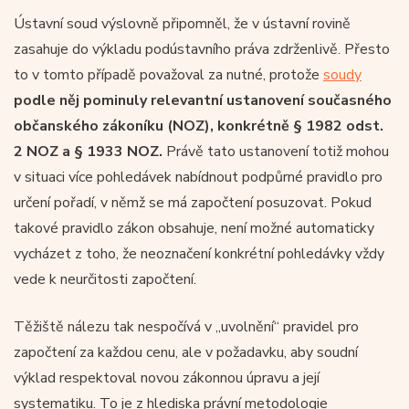
Ústavní soud výslovně připomněl, že v ústavní rovině
zasahuje do výkladu podústavního práva zdrženlivě. Přesto
to v tomto případě považoval za nutné, protože
soudy
podle něj pominuly relevantní ustanovení současného
občanského zákoníku (NOZ), konkrétně § 1982 odst.
2 NOZ a § 1933 NOZ.
Právě tato ustanovení totiž mohou
v situaci více pohledávek nabídnout podpůrné pravidlo pro
určení pořadí, v němž se má započtení posuzovat. Pokud
takové pravidlo zákon obsahuje, není možné automaticky
vycházet z toho, že neoznačení konkrétní pohledávky vždy
vede k neurčitosti započtení.
Těžiště nálezu tak nespočívá v „uvolnění“ pravidel pro
započtení za každou cenu, ale v požadavku, aby soudní
výklad respektoval novou zákonnou úpravu a její
systematiku. To je z hlediska právní metodologie