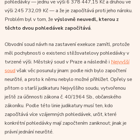
pohledávky — jednu ve výši 6 378 447,15 Kč a druhou ve
výši 245 732,09 Kč — a že je započítává proti jeho nároku.
Problém byl v tom, že
výslovně neuvedl, kterou z
těchto dvou pohledávek započítává
.
Obvodní soud návrh na zastavení exekuce zamítl, protože
měl pochybnosti o existenci stěžovatelovy pohledávky v
tvrzené výši. Městský soud v Praze a následně i
Nejvyšší
soud
však věc posunuly jinam: podle nich bylo započtení
neurčité, a proto k němu nebylo možné přihlížet. Opřely se
přitom o starší judikaturu Nejvyššího soudu, vytvořenou
ještě za účinnosti zákona č. 40/1964 Sb., občanského
zákoníku. Podle této linie judikatury musí ten, kdo
započítává více vzájemných pohledávek, určit, které
konkrétní pohledávky mají započtením zaniknout; jinak je
právní jednání neurčité.