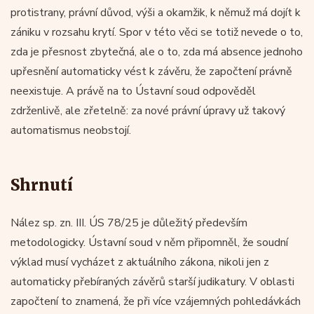
protistrany, právní důvod, výši a okamžik, k němuž má dojít k
zániku v rozsahu krytí. Spor v této věci se totiž nevede o to,
zda je přesnost zbytečná, ale o to, zda má absence jednoho
upřesnění automaticky vést k závěru, že započtení právně
neexistuje. A právě na to Ústavní soud odpověděl
zdrženlivě, ale zřetelně: za nové právní úpravy už takový
automatismus neobstojí.
Shrnutí
Nález sp. zn. III. ÚS 78/25 je důležitý především
metodologicky. Ústavní soud v něm připomněl, že soudní
výklad musí vycházet z aktuálního zákona, nikoli jen z
automaticky přebíraných závěrů starší judikatury. V oblasti
započtení to znamená, že při více vzájemných pohledávkách