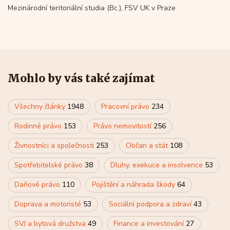
Mezinárodní teritoriální studia (Bc.), FSV UK v Praze
Mohlo by vás také zajímat
Všechny články
1948
Pracovní právo
234
Rodinné právo
153
Právo nemovitostí
256
Živnostníci a společnosti
253
Občan a stát
108
Spotřebitelské právo
38
Dluhy, exekuce a insolvence
53
Daňové právo
110
Pojištění a náhrada škody
64
Doprava a motoristé
53
Sociální podpora a zdraví
43
SVJ a bytová družstva
49
Finance a investování
27