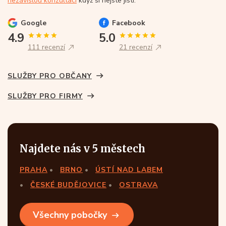
nezávislou konzultaci
když si nejste jistí.
Google
Facebook
4.9
5.0
111 recenzí
21 recenzí
SLUŽBY PRO OBČANY
SLUŽBY PRO FIRMY
Najdete nás v 5 městech
PRAHA
BRNO
ÚSTÍ NAD LABEM
ČESKÉ BUDĚJOVICE
OSTRAVA
Všechny pobočky