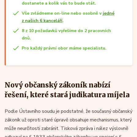
dostanete a kolik vás to bude stát.
Vše zvládneme on-line nebo osobně v
jedné
z našich 6 kanceláří
.
8 z 10 požadavků vyřešíme do 2 pracovních
dnů.
Pro každý právní obor máme specialistu.
Nový občanský zákoník nabízí
řešení, které stará judikatura míjela
Podle Ústavního soudu je podstatné, že současný občanský
zákoník už oproti staré úpravě obsahuje mechanismus, který
může neurčitosti zabránit. Tisková zpráva i nález výslovně
odkazují na § 1933 občanského zákoníku ve spojení s §