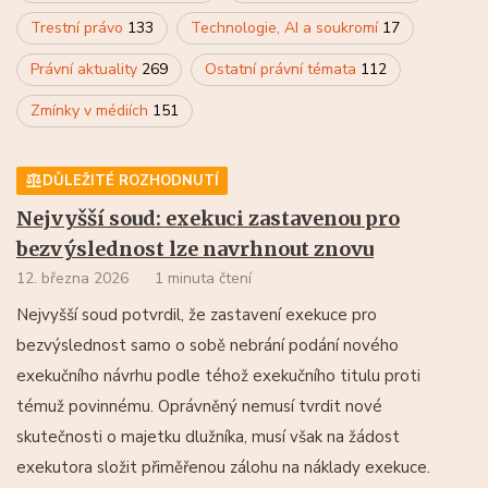
Trestní právo
133
Technologie, AI a soukromí
17
Právní aktuality
269
Ostatní právní témata
112
Zmínky v médiích
151
DŮLEŽITÉ ROZHODNUTÍ
Nejvyšší soud: exekuci zastavenou pro
bezvýslednost lze navrhnout znovu
12. března 2026
1 minuta čtení
Nejvyšší soud potvrdil, že zastavení exekuce pro
bezvýslednost samo o sobě nebrání podání nového
exekučního návrhu podle téhož exekučního titulu proti
témuž povinnému. Oprávněný nemusí tvrdit nové
skutečnosti o majetku dlužníka, musí však na žádost
exekutora složit přiměřenou zálohu na náklady exekuce.