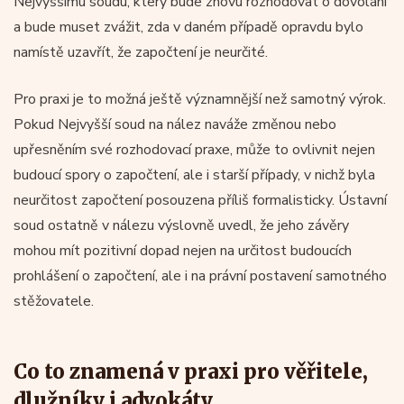
Nejvyššímu soudu, který bude znovu rozhodovat o dovolání
a bude muset zvážit, zda v daném případě opravdu bylo
namístě uzavřít, že započtení je neurčité.
Pro praxi je to možná ještě významnější než samotný výrok.
Pokud Nejvyšší soud na nález naváže změnou nebo
upřesněním své rozhodovací praxe, může to ovlivnit nejen
budoucí spory o započtení, ale i starší případy, v nichž byla
neurčitost započtení posouzena příliš formalisticky. Ústavní
soud ostatně v nálezu výslovně uvedl, že jeho závěry
mohou mít pozitivní dopad nejen na určitost budoucích
prohlášení o započtení, ale i na právní postavení samotného
stěžovatele.
Co to znamená v praxi pro věřitele,
dlužníky i advokáty