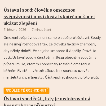
Ústavní soud: člověk s omezenou
svéprávností musí dostat skutečnou šanci
ukázat zlepšení
7. března 2026
7 minut čtení
Omezení svéprávnosti není samo o sobě protiústavní. Soudy
ale nesmějí rozhodovat tak, že člověku fakticky znemožní,
aby někdy doložil, že se jeho schopnosti zlepšily. Právě to
vytkl Ústavní soud v čerstvém nálezu obecným soudům v
případu muže, kterému ponechaly rozsáhlá omezení v
běžném životě — včetně zákazu bez souhlasu uzavřít
manželství či partnerství. Část jejich rozhodnutí proto zrušil.
DŮLEŽITÉ ROZHODNUTÍ
Ústavní soud řešil, kdy je nedobrovolná
hospitalizace přípustná