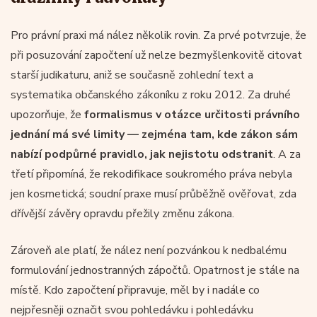
Pro právní praxi má nález několik rovin. Za prvé potvrzuje, že
při posuzování započtení už nelze bezmyšlenkovitě citovat
starší judikaturu, aniž se současně zohlední text a
systematika občanského zákoníku z roku 2012. Za druhé
upozorňuje, že
formalismus v otázce určitosti právního
jednání má své limity — zejména tam, kde zákon sám
nabízí podpůrné pravidlo, jak nejistotu odstranit
. A za
třetí připomíná, že rekodifikace soukromého práva nebyla
jen kosmetická; soudní praxe musí průběžně ověřovat, zda
dřívější závěry opravdu přežily změnu zákona.
Zároveň ale platí, že nález není pozvánkou k nedbalému
formulování jednostranných zápočtů. Opatrnost je stále na
místě. Kdo započtení připravuje, měl by i nadále co
nejpřesněji označit svou pohledávku i pohledávku