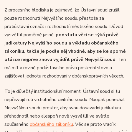
Z procesního hlediska je zajímavé, že Ústavní soud zrušil
pouze rozhodnutí Nejvyššího soudu, přestože za
protiústavní označil i rozhodnutí městského soudu. Důvod
vysvětlil poměrně jasně:
podstata věci se týká právě
judikatury Nejvyššího soudu a výkladu občanského
zákoníku, takže je podle něj vhodné, aby se ke sporné
otázce nejprve znovu vyjádřil právě Nejvyšší soud
. Ten
má mít v rovině podústavního práva poslední slovo a
zajišťovat jednotu rozhodování v občanskoprávních věcech.
To je důležitý institucionální moment. Ústavní soud si tu
nepřisvojil roli vrcholného civilního soudu. Naopak ponechal
Nejvyššímu soudu prostor, aby svou dosavadní judikaturu
přehodnotil nebo alespoň nově vysvětlil ve světle
současného
občanského zákoníku
. Věc se proto vrací k