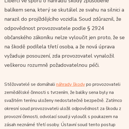
Liberci ve sporu o náhradu škody způsobené
balíkem sena, který se skutálel ze svahu na silnici a
narazil do projíždějícího vozidla. Soud zdůraznil, že
odpovědnost provozovatele podle § 2924
občanského zákoníku nelze vyloučit jen proto, že se
na škodě podílela třetí osoba, a že nová úprava
vyžaduje posouzení, zda provozovatel vynaložil
veškerou rozumně požadovatelnou péči.
Stěžovatelé se domáhali
náhrady škody
po provozovateli
zemědělské činnosti s tvrzením, že balíky sena byly na
svažitém terénu uloženy nedostatečně bezpečně. Zatímco
okresní soud provozovateli uložil odpovědnost za škodu z
provozní činnosti, odvolací soud ji vyloučil s poukazem na
zásah neznámé třetí osoby. Ústavní soud tento postup