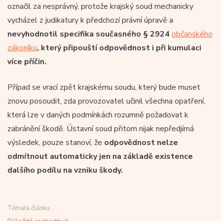
označil za nesprávný, protože krajský soud mechanicky
vycházel z judikatury k předchozí právní úpravě a
nevyhodnotil specifika současného § 2924
občanského
zákoníku
, který připouští odpovědnost i při kumulaci
více příčin.
Případ se vrací zpět krajskému soudu, který bude muset
znovu posoudit, zda provozovatel učinil všechna opatření,
která lze v daných podmínkách rozumně požadovat k
zabránění škodě. Ústavní soud přitom nijak nepředjímá
výsledek, pouze stanoví, že
odpovědnost nelze
odmítnout automaticky jen na základě existence
dalšího podílu na vzniku škody.
Témata článku: