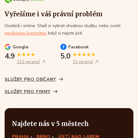
Vyřešíme i váš právní problém
Osobně i online. Stačí si vybrat vhodnou službu, nebo zvolit
nezávislou konzultaci
když si nejste jistí.
Google
Facebook
4.9
5.0
111 recenzí
21 recenzí
SLUŽBY PRO OBČANY
SLUŽBY PRO FIRMY
Najdete nás v 5 městech
PRAHA
BRNO
ÚSTÍ NAD LABEM