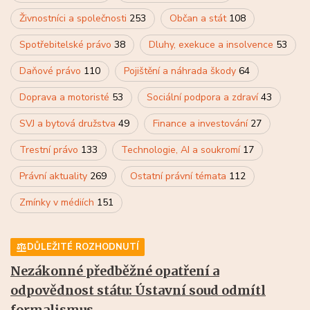
Živnostníci a společnosti
253
Občan a stát
108
Spotřebitelské právo
38
Dluhy, exekuce a insolvence
53
Daňové právo
110
Pojištění a náhrada škody
64
Doprava a motoristé
53
Sociální podpora a zdraví
43
SVJ a bytová družstva
49
Finance a investování
27
Trestní právo
133
Technologie, AI a soukromí
17
Právní aktuality
269
Ostatní právní témata
112
Zmínky v médiích
151
DŮLEŽITÉ ROZHODNUTÍ
Nezákonné předběžné opatření a
odpovědnost státu: Ústavní soud odmítl
formalismus