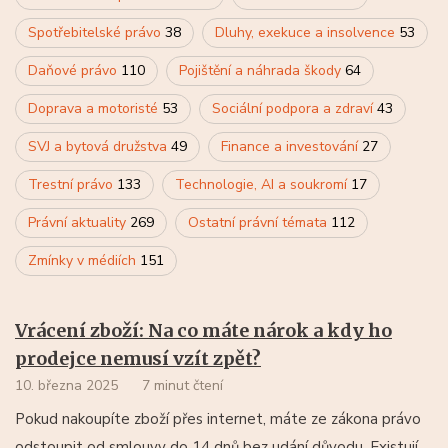
Spotřebitelské právo
38
Dluhy, exekuce a insolvence
53
Daňové právo
110
Pojištění a náhrada škody
64
Doprava a motoristé
53
Sociální podpora a zdraví
43
SVJ a bytová družstva
49
Finance a investování
27
Trestní právo
133
Technologie, AI a soukromí
17
Právní aktuality
269
Ostatní právní témata
112
Zmínky v médiích
151
Vrácení zboží: Na co máte nárok a kdy ho
prodejce nemusí vzít zpět?
10. března 2025
7 minut čtení
Pokud nakoupíte zboží přes internet, máte ze zákona právo
odstoupit od smlouvy do 14 dnů bez udání důvodu. Existují