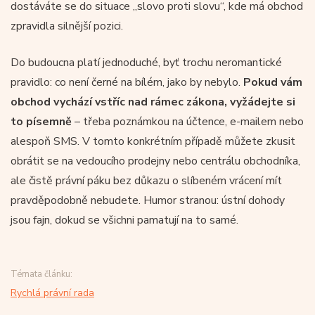
dostáváte se do situace „slovo proti slovu“, kde má obchod
zpravidla silnější pozici.
Do budoucna platí jednoduché, byť trochu neromantické
pravidlo: co není černé na bílém, jako by nebylo.
Pokud vám
obchod vychází vstříc nad rámec zákona, vyžádejte si
to písemně
– třeba poznámkou na účtence, e-mailem nebo
alespoň SMS. V tomto konkrétním případě můžete zkusit
obrátit se na vedoucího prodejny nebo centrálu obchodníka,
ale čistě právní páku bez důkazu o slíbeném vrácení mít
pravděpodobně nebudete. Humor stranou: ústní dohody
jsou fajn, dokud se všichni pamatují na to samé.
Témata článku:
Rychlá právní rada