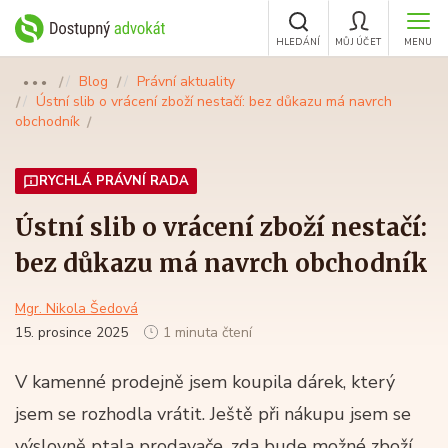
HLEDÁNÍ
MŮJ ÚČET
MENU
Blog
Právní aktuality
●●●
Ústní slib o vrácení zboží nestačí: bez důkazu má navrch
obchodník
RYCHLÁ PRÁVNÍ RADA
Ústní slib o vrácení zboží nestačí:
bez důkazu má navrch obchodník
Mgr. Nikola Šedová
15. prosince 2025
1 minuta čtení
V kamenné prodejně jsem koupila dárek, který
jsem se rozhodla vrátit. Ještě při nákupu jsem se
výslovně ptala prodavače, zda bude možné zboží