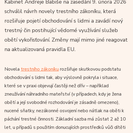
Kabinet Andreje Babiše na zasedání 9. února 2026
schválil návrh novely trestního zákoníku, která
rozšiřuje pojetí obchodování s lidmi a zavádí nový
trestný čin postihující vědomé využívání služeb
obětí vykořisťování. Změny mají mimo jiné reagovat
na aktualizovaná pravidla EU.
Novela
trestního zákoníku
rozšiřuje skutkovou podstatu
obchodování s lidmi tak, aby výslovně pokryla i situace,
které se v praxi objevují častěji než dřív – například
zneužívání náhradního mateřství (v případech, kdy je žena
obětí a její svobodné rozhodování je zásadně omezeno),
nucené sňatky, nezákonné osvojení nebo nátlak na oběti k
páchání trestné činnosti. Základní sazba má zůstat 2 až 10
let, u případů s použitím donucujících prostředků vůči dítěti