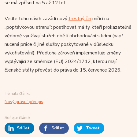
se má zpřísnit na 5 až 12 let.
Vedle toho návrh zavádí nový
trestný čin
mířící na
„poptávkovou stranu“: postihovat má ty, kteří prokazatelně
vědomě využívají služeb obětí obchodování s lidmi (např.
nucená práce či jiné služby poskytované v důsledku
vykořisťování). Předloha zároveň implementuje změny
vyplývající ze směrnice (EU) 2024/1712, kterou mají
členské státy převést do práva do 15. července 2026.
Témata článku:
Nový právní předpis
Sdílejte článek
Sdílet
Sdílet
Tweet