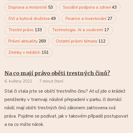
Doprava a motoristé
53
Sociální podpora a zdraví
43
SVJ a bytová družstva
49
Finance a investování
27
Trestní právo
133
Technologie, AI a soukromí
17
Právní aktuality
269
Ostatní právní témata
112
Zmínky v médiích
151
Na co mají právo oběti trestných činů?
6. května 2022
7 minut čtení
Stal či stala jste se obětí trestného činu? Ať už jde o krádež
peněženky v tramvaji, násilné přepadení v parku, či domácí
násilí, mají oběti trestných činů zákonem zaktovena svá
práva. Pojďme se podívat, jak v takovém případě postupovat
a na co máte nárok.