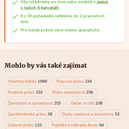
Vše zvládneme on-line nebo osobně v
jedné
z našich 6 kanceláří
.
8 z 10 požadavků vyřešíme do 2 pracovních
dnů.
Pro každý právní obor máme specialistu.
Mohlo by vás také zajímat
Všechny články
1948
Pracovní právo
234
Rodinné právo
153
Právo nemovitostí
256
Živnostníci a společnosti
253
Občan a stát
108
Spotřebitelské právo
38
Dluhy, exekuce a insolvence
53
Daňové právo
110
Pojištění a náhrada škody
64