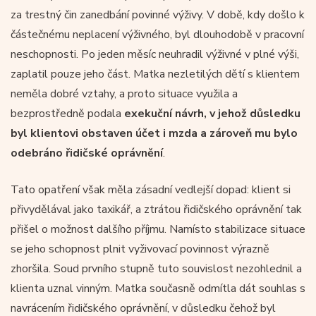
za trestný čin zanedbání povinné výživy. V době, kdy došlo k
částečnému neplacení výživného, byl dlouhodobě v pracovní
neschopnosti. Po jeden měsíc neuhradil výživné v plné výši,
zaplatil pouze jeho část. Matka nezletilých dětí s klientem
neměla dobré vztahy, a proto situace využila a
bezprostředně podala
exekuční návrh, v jehož důsledku
byl klientovi obstaven účet i mzda a zároveň mu bylo
odebráno řidičské oprávnění
.
Tato opatření však měla zásadní vedlejší dopad: klient si
přivydělával jako taxikář, a ztrátou řidičského oprávnění tak
přišel o možnost dalšího příjmu. Namísto stabilizace situace
se jeho schopnost plnit vyživovací povinnost výrazně
zhoršila. Soud prvního stupně tuto souvislost nezohlednil a
klienta uznal vinným. Matka současně odmítla dát souhlas s
navrácením řidičského oprávnění, v důsledku čehož byl