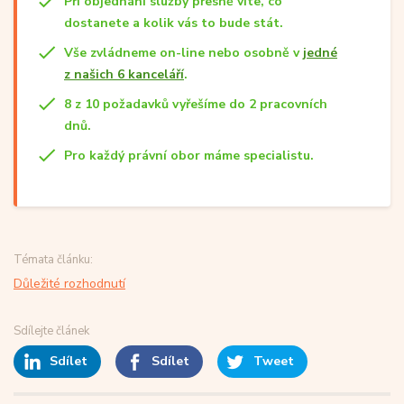
Při objednání služby přesně víte, co
dostanete a kolik vás to bude stát.
Vše zvládneme on-line nebo osobně v
jedné
z našich 6 kanceláří
.
8 z 10 požadavků vyřešíme do 2 pracovních
dnů.
Pro každý právní obor máme specialistu.
Témata článku:
Důležité rozhodnutí
Sdílejte článek
Sdílet
Sdílet
Tweet