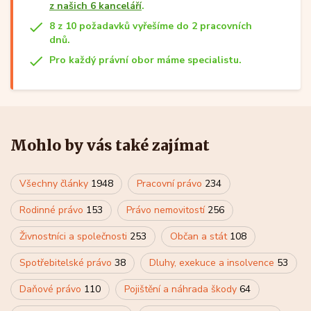
z našich 6 kanceláří
.
8 z 10 požadavků vyřešíme do 2 pracovních
dnů.
Pro každý právní obor máme specialistu.
Mohlo by vás také zajímat
Všechny články
1948
Pracovní právo
234
Rodinné právo
153
Právo nemovitostí
256
Živnostníci a společnosti
253
Občan a stát
108
Spotřebitelské právo
38
Dluhy, exekuce a insolvence
53
Daňové právo
110
Pojištění a náhrada škody
64