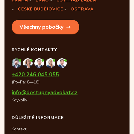
PRAHA
BRNO
ÚSTÍ NAD LABEM
ČESKÉ BUDĚJOVICE
OSTRAVA
Všechny pobočky
RYCHLÉ KONTAKTY
+420 246 045 055
(Po–Pá: 8—18)
info@dostupnyadvokat.cz
Kdykoliv
DŮLEŽITÉ INFORMACE
Kontakt