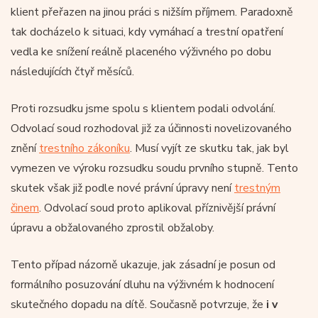
klient přeřazen na jinou práci s nižším příjmem. Paradoxně
tak docházelo k situaci, kdy vymáhací a trestní opatření
vedla ke snížení reálně placeného výživného po dobu
následujících čtyř měsíců.
Proti rozsudku jsme spolu s klientem podali odvolání.
Odvolací soud rozhodoval již za účinnosti novelizovaného
znění
trestního zákoníku
. Musí vyjít ze skutku tak, jak byl
vymezen ve výroku rozsudku soudu prvního stupně. Tento
skutek však již podle nové právní úpravy není
trestným
činem
. Odvolací soud proto aplikoval příznivější právní
úpravu a obžalovaného zprostil obžaloby.
Tento případ názorně ukazuje, jak zásadní je posun od
formálního posuzování dluhu na výživném k hodnocení
skutečného dopadu na dítě. Současně potvrzuje, že
i v