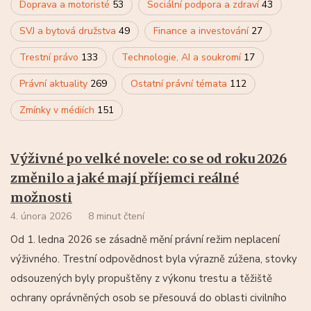
Doprava a motoristé
53
Sociální podpora a zdraví
43
SVJ a bytová družstva
49
Finance a investování
27
Trestní právo
133
Technologie, AI a soukromí
17
Právní aktuality
269
Ostatní právní témata
112
Zmínky v médiích
151
Výživné po velké novele: co se od roku 2026
změnilo a jaké mají příjemci reálné
možnosti
4. února 2026
8 minut čtení
Od 1. ledna 2026 se zásadně mění právní režim neplacení
výživného. Trestní odpovědnost byla výrazně zúžena, stovky
odsouzených byly propuštěny z výkonu trestu a těžiště
ochrany oprávněných osob se přesouvá do oblasti civilního