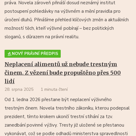
práva. Novela zároveň přináší dosud neznámý institut
postoupení pohledávky na výživném a mění pravidla pro
úročení dluhů. Přinášíme přehled klíčových změn a aktuálních
možností těch, kteří výživné pobírají – bez politických
sloganů, s důrazem na právní realitu.
NOVÝ PRÁVNÍ PŘEDPIS
Neplacení alimentů už nebude trestným
činem. Z vězení bude propuštěno přes 500
lidí
28. srpna 2025
1 minuta čtení
Od 1. ledna 2026 přestane být neplacení výživného
trestným činem. Novela trestního zákoníku, kterou podepsal
prezident, tímto krokem ukončí trestní stíhání za tzv.
zanedbání povinné výživy. Tresty již uložené se přestanou
vykonávat, což se podle odhadů ministerstva spravedlnosti