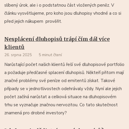
slíbený úrok, ale i o podstatnou část vložených peněz. V
článku vysvětlujeme, pro koho jsou dluhopisy vhodné a co si
před jejich nákupem prověřit.
Nesplácení dluhopisů trápí čím dál více
klientů
26. srpna 2025
5 minut čtení
Narůstající počet našich klientů řeší své dluhopisové portfolio
a požaduje předčasné splacení dluhopisů. Někteří přitom mají
značné problémy své peníze od emitentů získat. Takové
případy se v jednotlivostech odehrávaly vždy. Nyní ale jejich
počet začíná narůstat a celková situace na dluhopisovém
trhu se vyznačuje značnou nervozitou. Co tato skutečnost
znamená pro drobné investory?