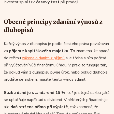
investor splní tzv.
časový test
při prodeji.
Obecné principy zdanění výnosů z
dluhopisů
Každý výnos z dluhopisu je podle českého práva považován
za
příjem z kapitálového majetku
. To znamená, že spadá
do režimu
zákona o daních z příjmů
a je třeba s ním počítat
při vyúčtování vůči finančnímu úřadu. V praxi to funguje tak,
že pokud vám z dluhopisu plyne úrok, nebo pokud dluhopis
prodáte se ziskem, musíte tento výnos zdanit.
Sazba daně je standardně 15 %,
což je stejná sazba, jaká
se uplatňuje například u dividend. V některých případech je
ale
daň stržena přímo při výplatě
, což znamená, že
investor už nic dalšího neřeší. Tomuto způsobu se říká