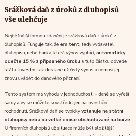
Srážková daň z úroků z dluhopisů
vše ulehčuje
Nejběžnější formou zdanění je srážková daň z úroků z
dluhopisů. Funguje tak, že
emitent
, tedy vydavatel
dluhopisu, nebo banka, která výnos vyplácí,
automaticky
odečte 15 % z připsaného úroku
a tuto částku odvede
státu. Investor tak dostane už čistý výnos a nemusí jej
znovu uvádět do daňového přiznání.
Tento systém má výhodu v jednoduchosti – daně se vyřeší
samy a vy se můžete soustředit jen na investiční
rozhodnutí. Srážková daň se typicky
vztahuje na státní
dluhopisy
nebo na
velké emise obchodované na burze
.
U firemních dluhopisů už situace může být složitější,