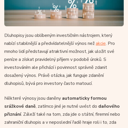
Dluhopisy jsou oblíbeným investičním nástrojem, který
nabízí stabilnější a předvídatelnější výnos než
akcie
. Pro
mnoho lidí představují atraktivní možnost, jak uložit své
peníze a získat pravidelný příjem v podobě úroků. S
investováním ale přichází i povinnost správně zdanit
dosažený výnos. Právě otázka, jak funguje zdanění
dluhopisů, bývá pro investory často matoucí.
Některé výnosy jsou daněny
automaticky formou
srážkové daně
, zatímco jiné je nutné uvést do
daňového
přiznání
. Záleží také na tom, zda jde o státní, firemní nebo
zahraniční dluhopis a v neposlední řadě hraje roli i to, zda