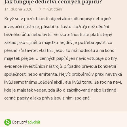
Jak funguje dědictví cenných papírů?
14. dubna 2026
7 minut čtení
Když se v pozůstalosti objeví akcie, dluhopisy nebo jiné
investiční nástroje, působí to často složitěji než dědění
běžného účtu nebo bytu. Ve skutečnosti ale platí stejný
základ jako u jiného majetku: nejdřív je potřeba zjistit, co
přesně zůstavitel vlastnil, jakou to má hodnotu a na koho
majetek přejde. U cenných papírů jen navíc vstupuje do hry
evidence investičních nástrojů, případně pravidla konkrétní
společnosti nebo emitenta. Nejvíc problémů v praxi nevzniká
kvůli samotnému „dědění akcií“, ale kvůli tomu, že rodina neví,
kde je majetek veden, zda šlo o zaknihované nebo listinné
cenné papíry a jaká práva jsou s nimi spojená.