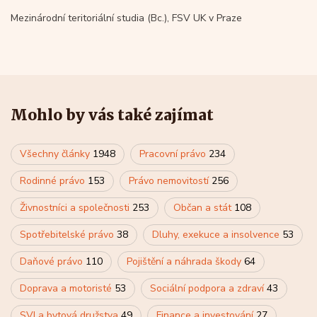
Mezinárodní teritoriální studia (Bc.), FSV UK v Praze
Mohlo by vás také zajímat
Všechny články
1948
Pracovní právo
234
Rodinné právo
153
Právo nemovitostí
256
Živnostníci a společnosti
253
Občan a stát
108
Spotřebitelské právo
38
Dluhy, exekuce a insolvence
53
Daňové právo
110
Pojištění a náhrada škody
64
Doprava a motoristé
53
Sociální podpora a zdraví
43
SVJ a bytová družstva
49
Finance a investování
27