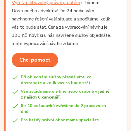
Vyřešte libovolný právní problém
s týmem
Dostupného advokáta! Do 24 hodin vám
navrhneme řešení vaší situace a spočítáme, kolik
vás to bude stát. Cena za vypracování návrhu je
390 Kč. Když si u nás navržené služby objednáte,
máte vypracování návrhu zdarma.
Chci pomoct
Při objednání služby přesně víte, co
dostanete a kolik vás to bude stát.
Vše zvládneme on-line nebo osobně v
jedné
z našich 6 kanceláří
.
8 z 10 požadavků vyřešíme do 2 pracovních
dnů.
Pro každý právní obor máme specialistu.