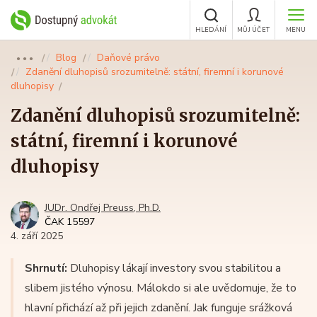
HLEDÁNÍ
MŮJ ÚČET
MENU
Blog
Daňové právo
●●●
Zdanění dluhopisů srozumitelně: státní, firemní i korunové
dluhopisy
Zdanění dluhopisů srozumitelně:
státní, firemní i korunové
dluhopisy
JUDr. Ondřej Preuss, Ph.D.
ČAK 15597
4. září 2025
Shrnutí:
Dluhopisy lákají investory svou stabilitou a
slibem jistého výnosu. Málokdo si ale uvědomuje, že to
hlavní přichází až při jejich zdanění. Jak funguje srážková