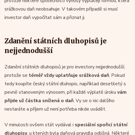
protože některé společnosti výnosy vyplácejí formou, která
srážkovou daň neobsahuje. V takovém případě si musí
investor daň vypočítat sám a přiznat ji.
Zdanění státních dluhopisů je
nejjednodušší
Zdanění státních dluhopisů je pro investory nejjednodušší,
protože se
téměř vždy uplatňuje srážková daň
. Pokud
tedy koupíte český státní dluhopis, například desetiletý s
pevně stanoveným výnosem, při každé výplatě úroku
vám
přijde už částka snížená o daň
. Vy se o nic dalšího
nestaráte a příjem už není potřeba nikde uvádět.
V minulosti ovšem stát vydával i
speciální spořicí státní
dluhopisy
, u kterých byla daňová pravidla odlišná. Některé