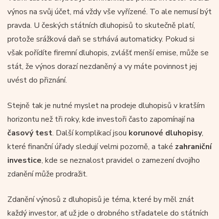
výnos na svůj účet, má vždy vše vyřízené. To ale nemusí být
pravda. U českých státních dluhopisů to skutečně platí,
protože srážková daň se strhává automaticky. Pokud si
však pořídíte firemní dluhopis, zvlášť menší emise, může se
stát, že výnos dorazí nezdaněný a vy máte povinnost jej
uvést do přiznání.
Stejně tak je nutné myslet na prodeje dluhopisů v kratším
horizontu než tři roky, kde investoři často zapomínají na
časový test
. Další komplikací jsou
korunové dluhopisy
,
které finanční úřady sledují velmi pozorně, a také
zahraniční
investice
, kde se neznalost pravidel o zamezení dvojího
zdanění může prodražit.
Zdanění výnosů z dluhopisů je téma, které by měl znát
každý investor, ať už jde o drobného střadatele do státních