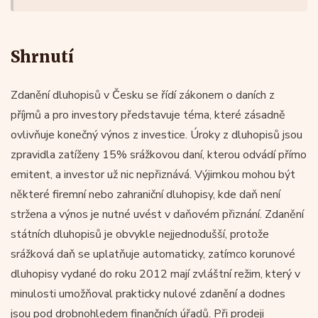
Shrnutí
Zdanění dluhopisů v Česku se řídí zákonem o daních z
příjmů a pro investory představuje téma, které zásadně
ovlivňuje konečný výnos z investice. Úroky z dluhopisů jsou
zpravidla zatíženy 15% srážkovou daní, kterou odvádí přímo
emitent, a investor už nic nepřiznává. Výjimkou mohou být
některé firemní nebo zahraniční dluhopisy, kde daň není
stržena a výnos je nutné uvést v daňovém přiznání. Zdanění
státních dluhopisů je obvykle nejjednodušší, protože
srážková daň se uplatňuje automaticky, zatímco korunové
dluhopisy vydané do roku 2012 mají zvláštní režim, který v
minulosti umožňoval prakticky nulové zdanění a dodnes
jsou pod drobnohledem finančních úřadů. Při prodeji