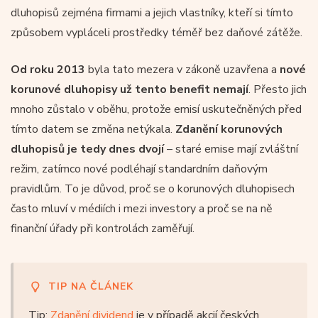
dluhopisů zejména firmami a jejich vlastníky, kteří si tímto
způsobem vypláceli prostředky téměř bez daňové zátěže.
Od roku 2013
byla tato mezera v zákoně uzavřena a
nové
korunové dluhopisy už tento benefit nemají
. Přesto jich
mnoho zůstalo v oběhu, protože emisí uskutečněných před
tímto datem se změna netýkala.
Zdanění korunových
dluhopisů je tedy dnes dvojí
– staré emise mají zvláštní
režim, zatímco nové podléhají standardním daňovým
pravidlům. To je důvod, proč se o korunových dluhopisech
často mluví v médiích i mezi investory a proč se na ně
finanční úřady při kontrolách zaměřují.
TIP NA ČLÁNEK
Tip:
Zdanění dividend
je v případě akcií českých