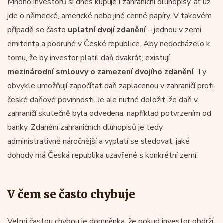
Mnoho investorů si dnes kupuje i zahraniční dluhopisy, ať už
jde o německé, americké nebo jiné cenné papíry. V takovém
případě se často
uplatní dvojí zdanění
– jednou v zemi
emitenta a podruhé v České republice. Aby nedocházelo k
tomu, že by investor platil daň dvakrát, existují
mezinárodní smlouvy o zamezení dvojího zdanění
. Ty
obvykle umožňují započítat daň zaplacenou v zahraničí proti
české daňové povinnosti. Je ale nutné doložit, že daň v
zahraničí skutečně byla odvedena, například potvrzením od
banky. Zdanění zahraničních dluhopisů je tedy
administrativně náročnější a vyplatí se sledovat, jaké
dohody má Česká republika uzavřené s konkrétní zemí.
V čem se často chybuje
Velmi častou chybou je domněnka, že pokud investor obdrží