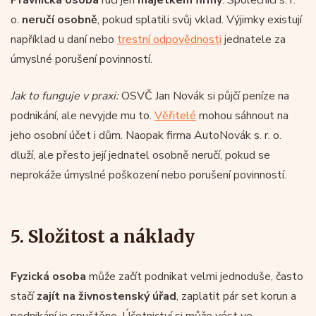
o.
neručí osobně
, pokud splatili svůj vklad. Výjimky existují
například u daní nebo
trestní odpovědnosti
jednatele za
úmyslné porušení povinností.
Jak to funguje v praxi:
OSVČ Jan Novák si půjčí peníze na
podnikání, ale nevyjde mu to.
Věřitelé
mohou sáhnout na
jeho osobní účet i dům. Naopak firma AutoNovák s. r. o.
dluží, ale přesto její jednatel osobně neručí, pokud se
neprokáže úmyslné poškození nebo porušení povinností.
5. Složitost a náklady
Fyzická osoba
může začít podnikat velmi jednoduše, často
stačí
zajít na živnostenský úřad
, zaplatit pár set korun a
podnikání je spuštěno. Účetnictví si může vést ve