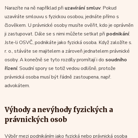
Narazíte na ně například při
uzavírání smluv
: Pokud
uzavíráte smlouvu s fyzickou osobou, jednáte přímo s
člověkem. U právnické osoby musíte ověřit, kdo je oprávněn
ji zastupovat. Dále se s nimi můžete setkat při
podnikání
:
Jste-li OSVČ, podnikáte jako fyzická osoba. Když založíte s.
r. o., stáváte se majitelem a zároveň jednatelem právnické
osoby. A konečně se tyto rozdíly promítají i do
soudního
řízení
: Soudní spory se totiž vedou odlišně, protože
právnická osoba musí být řádně zastoupena, např.
advokátem.
Výhody a nevýhody fyzických a
právnických osob
Výběr mezi podnikáním jako fyzická nebo právnická osoba