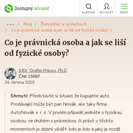
HLEDÁNÍ
MŮJ ÚČET
MENU
Blog
Živnostníci a společnosti
●●●
Co je právnická osoba a jak se liší od fyzické osoby?
Co je právnická osoba a jak se liší
od fyzické osoby?
JUDr. Ondřej Preuss, Ph.D.
ČAK 15597
24. června 2025
Shrnutí:
Představte si situaci, že kupujete auto.
Prodávající může být pan Novák, ale taky firma
AutoNovák s. r. o. V prvním případě jednáte s fyzickou
osobou, ve druhém s právnickou. A právě v těchto
momentech je dobré vědět, kdo je kdo a jaký je rozdíl