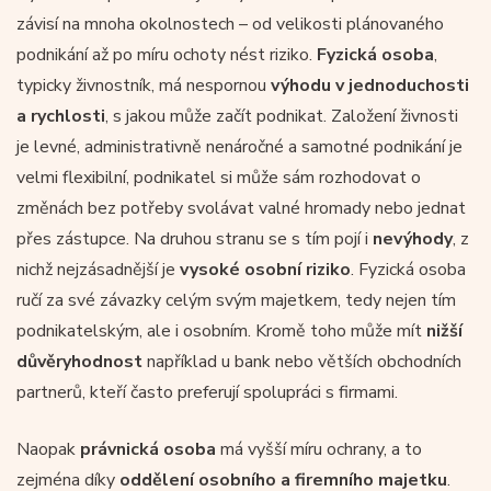
závisí na mnoha okolnostech – od velikosti plánovaného
podnikání až po míru ochoty nést riziko.
Fyzická osoba
,
typicky živnostník, má nespornou
výhodu v jednoduchosti
a rychlosti
, s jakou může začít podnikat. Založení živnosti
je levné, administrativně nenáročné a samotné podnikání je
velmi flexibilní, podnikatel si může sám rozhodovat o
změnách bez potřeby svolávat valné hromady nebo jednat
přes zástupce. Na druhou stranu se s tím pojí i
nevýhody
, z
nichž nejzásadnější je
vysoké osobní riziko
. Fyzická osoba
ručí za své závazky celým svým majetkem, tedy nejen tím
podnikatelským, ale i osobním. Kromě toho může mít
nižší
důvěryhodnost
například u bank nebo větších obchodních
partnerů, kteří často preferují spolupráci s firmami.
Naopak
právnická osoba
má vyšší míru ochrany, a to
zejména díky
oddělení osobního a firemního majetku
.