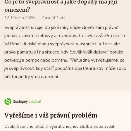
Co je to svéprávnost a jaké dopady má její
omezení?
12. března 2026
7 minut čtení
Svéprávnost určuje, do jaké míry může člověk sám právně
jednat, uzavírat smlouvy a rozhodovat o svých záležitostech.
Většina lidí získá plnou svéprávnost v osmnácti letech, ale
právo pamatuje i na situace, kdy člověk kvůli duševní poruše
potřebuje pomoc nebo ochranu. Přehledně vysvětlujeme, co
je svéprávnost, kdy stačí podpůrná opatření a kdy může soud
přistoupit k jejímu omezení.
Vyřešíme i váš právní problém
Osobně i online. Stačí si vybrat vhodnou službu, nebo zvolit