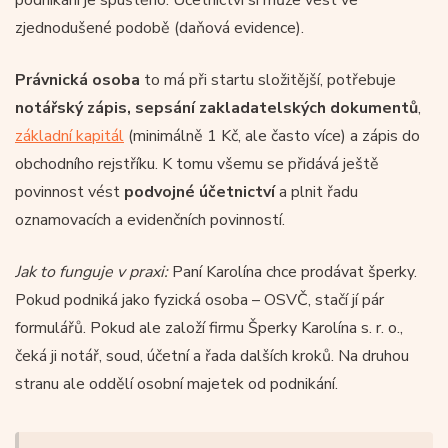
zjednodušené podobě (daňová evidence).
Právnická osoba
to má při startu složitější, potřebuje
notářský zápis, sepsání zakladatelských dokumentů
,
základní kapitál
(minimálně 1 Kč, ale často více) a zápis do
obchodního rejstříku. K tomu všemu se přidává ještě
povinnost vést
podvojné účetnictví
a plnit řadu
oznamovacích a evidenčních povinností.
Jak to funguje v praxi:
Paní Karolína chce prodávat šperky.
Pokud podniká jako fyzická osoba – OSVČ, stačí jí pár
formulářů. Pokud ale založí firmu Šperky Karolína s. r. o.,
čeká ji notář, soud, účetní a řada dalších kroků. Na druhou
stranu ale oddělí osobní majetek od podnikání.