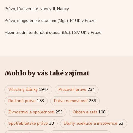
Právo, L’université Nancy-II, Nancy
Právo, magisterské studium (Mgr.), Pf UK v Praze
Mezinárodní teritoriální studia (Bc.), FSV UK v Praze
Mohlo by vás také zajímat
Všechny články
1947
Pracovní právo
234
Rodinné právo
153
Právo nemovitostí
256
Živnostníci a společnosti
253
Občan a stát
108
Spotřebitelské právo
38
Dluhy, exekuce a insolvence
53