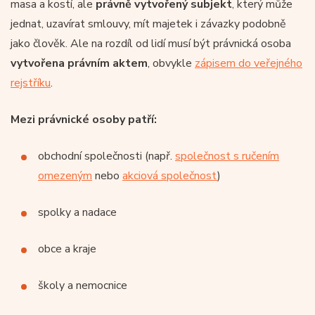
masa a kostí, ale
právně vytvořený subjekt
, který může
jednat, uzavírat smlouvy, mít majetek i závazky podobně
jako člověk. Ale na rozdíl od lidí musí být právnická osoba
vytvořena právním aktem
, obvykle
zápisem do veřejného
rejstříku
.
Mezi právnické osoby patří:
obchodní společnosti (např.
společnost s ručením
omezeným
nebo
akciová společnost
)
spolky a nadace
obce a kraje
školy a nemocnice