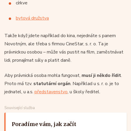
církve
bytová družstva
Takže když jdete například do kina, nejednáte s panem
Novotným, ale třeba s firmou CineStar, s. r. o. Ta je
právnickou osobou – může vás pustit na film, zaměstnávat
lidi, pronajímat sály a platit daně.
Aby právnická osoba mohla fungovat,
musí ji někdo řídit
.
Proto má tzv.
statutární orgán
. Například u s. r. o. je to
jednatel, u a.s.
představenstvo
, u školy ředitel.
Související služba
Poradíme vám, jak začít