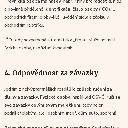
Právnická osoba
má
název
(např. Knihy pro radost, s. r. o.)
a povinně přidělené
identifikační číslo osoby (IČO)
. U
obchodních firem je obvyklé i uvádění sídla a zápisu v
obchodním rejstříku.
IČO tedy neznamená automaticky „firma“. Může ho mít i
fyzická osoba, například živnostník.
4. Odpovědnost za závazky
Jedním z nejvýznamnějších rozdílů je způsob
ručení za
dluhy a závazky
.
Fyzická osoba
, například OSVČ,
ručí za
své závazky celým svým majetkem
, tedy nejen
podnikatelským, ale i osobním (např. dům, auto, spoření).
Právnická osoba
ručí jen
majetkem firmy
. Společníci s. r.