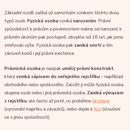
Základní rozdíl začíná už samotným vznikem těchto dvou
typů osob.
Fyzická osoba
vzniká
narozením
. Právní
způsobilost k právům a povinnostem máme od narození, k
právním úkonům pak postupně, obvykle od 18 let, jak jsme
zmiňovali výše. Fyzická osoba pak
zaniká smrtí
a tím
zároveň končí i její právní existence.
Právnická osoba
je naopak
umělý právní konstrukt
,
který
vzniká
zápisem do veřejného rejstříku
– například
obchodního nebo spolkového. Založit ji může fyzická osoba,
skupina osob nebo i jiná právnická osoba.
Zaniká výmazem
z rejstříku
, ale často až poté, co proběhne
likvidace
(vyrovnání majetku a závazků), nebo dojde k
fúzi
(sloučení
se s jinou společností).