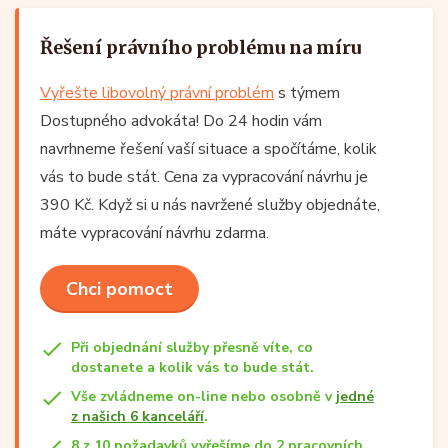
Řešení právního problému na míru
Vyřešte libovolný právní problém
s týmem
Dostupného advokáta! Do 24 hodin vám
navrhneme řešení vaší situace a spočítáme, kolik
vás to bude stát. Cena za vypracování návrhu je
390 Kč. Když si u nás navržené služby objednáte,
máte vypracování návrhu zdarma.
Chci pomoct
Při objednání služby přesně víte, co
dostanete a kolik vás to bude stát.
Vše zvládneme on-line nebo osobně v
jedné
z našich 6 kanceláří
.
8 z 10 požadavků vyřešíme do 2 pracovních