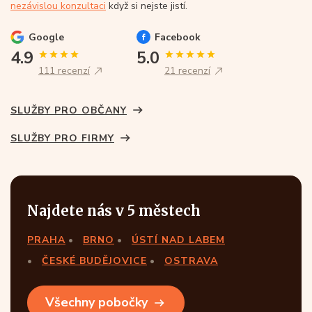
nezávislou konzultaci
když si nejste jistí.
Google
Facebook
4.9
5.0
111 recenzí
21 recenzí
SLUŽBY PRO OBČANY
SLUŽBY PRO FIRMY
Najdete nás v 5 městech
PRAHA
BRNO
ÚSTÍ NAD LABEM
ČESKÉ BUDĚJOVICE
OSTRAVA
Všechny pobočky