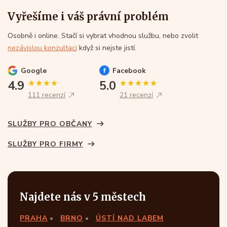
Vyřešíme i váš právní problém
Osobně i online. Stačí si vybrat vhodnou službu, nebo zvolit
nezávislou konzultaci
když si nejste jistí.
Google
Facebook
4.9
5.0
111 recenzí
21 recenzí
SLUŽBY PRO OBČANY
SLUŽBY PRO FIRMY
Najdete nás v 5 městech
PRAHA
BRNO
ÚSTÍ NAD LABEM