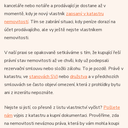
kanceláře nebo notáře a prodávající je dostane až v
momentě, kdy je nový vlastník
zapsaný v katastru
nemovitostí
. Tím se zabrání situaci, kdy peníze dorazí na
účet prodávajícího, ale vy ještě nejste vlastníkem
nemovitosti.
V naší praxi se opakovaně setkáváme s tím, že kupující řeší
právní stav nemovitosti až ve chvíli, kdy už podepsali
rezervační smlouvu nebo složili zálohu. To je pozdě. Právě v
katastru, ve
stanovách SVJ
nebo
družstva
a v předchozích
smlouvách se často objeví omezení, která z prohlídky bytu
ani z inzerátu nepoznáte.
Nejste si jistí, co přesně z listu vlastnictví vyčíst?
Pošlete
nám
výpis z katastru a kupní dokumentaci. Prověříme, zda
na nemovitosti neváznou práva, která by vám mohla koupi