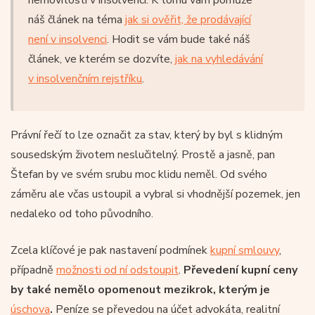
náš článek na téma
jak si ověřit, že prodávající
není v insolvenci
. Hodit se vám bude také náš
článek, ve kterém se dozvíte,
jak na vyhledávání
v insolvenčním rejstříku
.
Právní řečí to lze označit za stav, který by byl s klidným
sousedským životem neslučitelný. Prostě a jasně, pan
Štefan by ve svém srubu moc klidu neměl. Od svého
záměru ale včas ustoupil a vybral si vhodnější pozemek, jen
nedaleko od toho původního.
Zcela klíčové je pak nastavení podmínek
kupní smlouvy
,
případně
možnosti od ní odstoupit
.
Převedení kupní ceny
by také nemělo opomenout mezikrok, kterým je
úschova
.
Peníze se převedou na účet advokáta, realitní