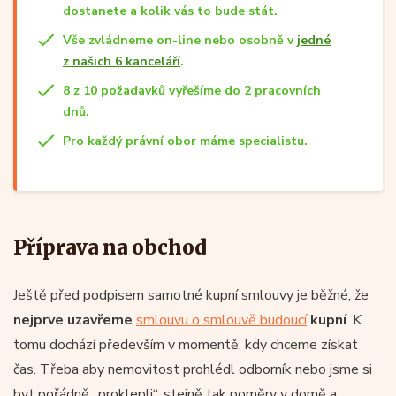
dostanete a kolik vás to bude stát.
Vše zvládneme on-line nebo osobně v
jedné
z našich 6 kanceláří
.
8 z 10 požadavků vyřešíme do 2 pracovních
dnů.
Pro každý právní obor máme specialistu.
Příprava na obchod
Ještě před podpisem samotné kupní smlouvy je běžné, že
nejprve uzavřeme
smlouvu o smlouvě budoucí
kupní
. K
tomu dochází především v momentě, kdy chceme získat
čas. Třeba aby nemovitost prohlédl odborník nebo jsme si
byt pořádně „proklepli“, stejně tak poměry v domě a