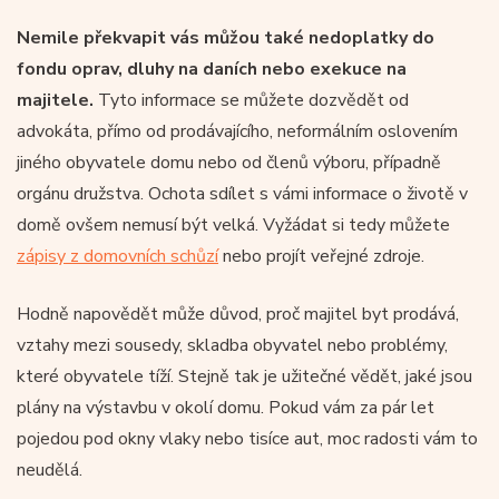
Nemile překvapit vás můžou také nedoplatky do
fondu oprav, dluhy na daních nebo exekuce na
majitele.
Tyto informace se můžete dozvědět od
advokáta, přímo od prodávajícího, neformálním oslovením
jiného obyvatele domu nebo od členů výboru, případně
orgánu družstva. Ochota sdílet s vámi informace o životě v
domě ovšem nemusí být velká. Vyžádat si tedy můžete
zápisy z domovních schůzí
nebo projít veřejné zdroje.
Hodně napovědět může důvod, proč majitel byt prodává,
vztahy mezi sousedy, skladba obyvatel nebo problémy,
které obyvatele tíží. Stejně tak je užitečné vědět, jaké jsou
plány na výstavbu v okolí domu. Pokud vám za pár let
pojedou pod okny vlaky nebo tisíce aut, moc radosti vám to
neudělá.