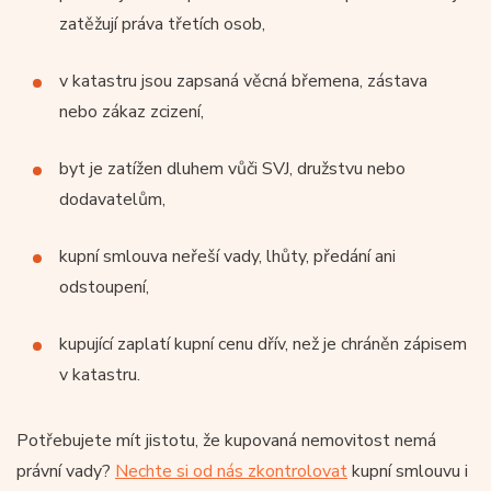
zatěžují práva třetích osob,
v katastru jsou zapsaná věcná břemena, zástava
nebo zákaz zcizení,
byt je zatížen dluhem vůči SVJ, družstvu nebo
dodavatelům,
kupní smlouva neřeší vady, lhůty, předání ani
odstoupení,
kupující zaplatí kupní cenu dřív, než je chráněn zápisem
v katastru.
Potřebujete mít jistotu, že kupovaná nemovitost nemá
právní vady?
Nechte si od nás zkontrolovat
kupní smlouvu i