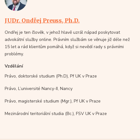
JUDr. Ondřej Preuss, Ph.D.
Ondřej je ten člověk, v jehož hlavě uzrál nápad poskytovat
advokátní služby online. Právním službám se věnuje již déle než
15 let a rád klientům pomáhá, když si nevědí rady s právními
problémy.
Vzdělání
Právo, doktorské studium (Ph.D), Pf UK v Praze
Právo, L’université Nancy-II, Nancy
Právo, magisterské studium (Mgr.), Pf UK v Praze
Mezinárodní teritoriální studia (Bc.), FSV UK v Praze