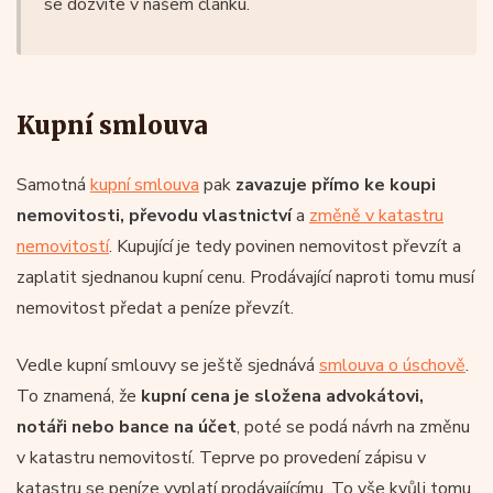
se dozvíte v našem článku.
Kupní smlouva
Samotná
kupní smlouva
pak
zavazuje přímo ke koupi
nemovitosti, převodu vlastnictví
a
změně v katastru
nemovitostí
. Kupující je tedy povinen nemovitost převzít a
zaplatit sjednanou kupní cenu. Prodávající naproti tomu musí
nemovitost předat a peníze převzít.
Vedle kupní smlouvy se ještě sjednává
smlouva o úschově
.
To znamená, že
kupní cena je složena advokátovi,
notáři nebo bance na účet
, poté se podá návrh na změnu
v katastru nemovitostí. Teprve po provedení zápisu v
katastru se peníze vyplatí prodávajícímu. To vše kvůli tomu,