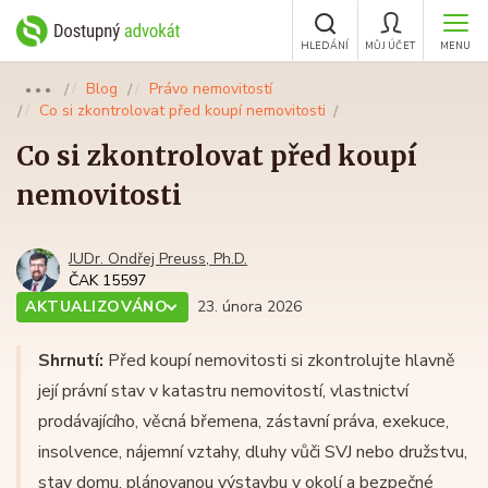
HLEDÁNÍ
MŮJ ÚČET
MENU
Blog
Právo nemovitostí
●●●
Co si zkontrolovat před koupí nemovitosti
Co si zkontrolovat před koupí
nemovitosti
JUDr. Ondřej Preuss, Ph.D.
ČAK 15597
AKTUALIZOVÁNO
23. února 2026
Shrnutí:
Před koupí nemovitosti si zkontrolujte hlavně
její právní stav v katastru nemovitostí, vlastnictví
prodávajícího, věcná břemena, zástavní práva, exekuce,
insolvence, nájemní vztahy, dluhy vůči SVJ nebo družstvu,
stav domu, plánovanou výstavbu v okolí a bezpečné