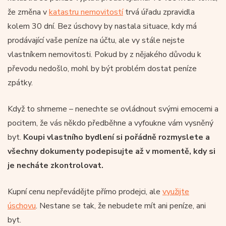
že změna v
katastru nemovitostí
trvá úřadu zpravidla
kolem 30 dní. Bez úschovy by nastala situace, kdy má
prodávající vaše peníze na účtu, ale vy stále nejste
vlastníkem nemovitosti. Pokud by z nějakého důvodu k
převodu nedošlo, mohl by být problém dostat peníze
zpátky.
Když to shrneme – nenechte se ovládnout svými emocemi a
pocitem, že vás někdo předběhne a vyfoukne vám vysněný
byt.
Koupi vlastního bydlení si pořádně rozmyslete a
všechny dokumenty podepisujte až v momentě, kdy si
je necháte zkontrolovat.
Kupní cenu nepřevádějte přímo prodejci, ale
využijte
úschovu
. Nestane se tak, že nebudete mít ani peníze, ani
byt.