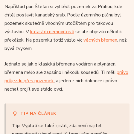
Například pan Štefan si vyhlédl pozemek za Prahou, kde
chtěl postavit kanadský srub. Podle územního plánu byl
pozemek skutečně vhodným útočištěm pro takovou
výstavbu. V
katastru nemovitostí
se ale objevilo několik
překážek. Na pozemku totiž vázlo víc
věcných břemen
, než
bývá zvykem.
Jednalo se jak o klasická břemena vodáren a plynáren,
břemena mělo ale zapsáno i několik sousedů. Ti měli
právo
průjezdu přes pozemek
, a jeden z nich dokonce i právo
nechat projít své stádo ovcí.
TIP NA ČLÁNEK
Tip
: Vyplatí se také zjistit, zda není majitel
nemovitosti v insolvenci. K tomu vám pomůže