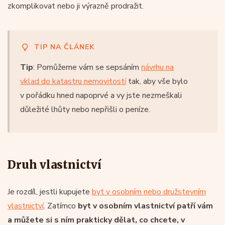
zkomplikovat nebo ji výrazně prodražit.
TIP NA ČLÁNEK
Tip
: Pomůžeme vám se sepsáním
návrhu na
vklad do katastru nemovitostí
tak, aby vše bylo
v pořádku hned napoprvé a vy jste nezmeškali
důležité lhůty nebo nepřišli o peníze.
Druh vlastnictví
Je rozdíl, jestli kupujete
byt v osobním nebo družstevním
vlastnictví
. Zatímco
byt v osobním vlastnictví patří vám
a můžete si s ním prakticky dělat, co chcete, v