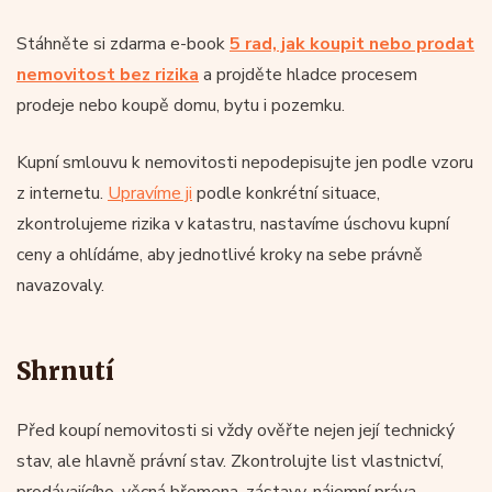
Stáhněte si zdarma e-book
5 rad, jak koupit nebo prodat
nemovitost bez rizika
a projděte hladce procesem
prodeje nebo koupě domu, bytu i pozemku.
Kupní smlouvu k nemovitosti nepodepisujte jen podle vzoru
z internetu.
Upravíme ji
podle konkrétní situace,
zkontrolujeme rizika v katastru, nastavíme úschovu kupní
ceny a ohlídáme, aby jednotlivé kroky na sebe právně
navazovaly.
Shrnutí
Před koupí nemovitosti si vždy ověřte nejen její technický
stav, ale hlavně právní stav. Zkontrolujte list vlastnictví,
prodávajícího, věcná břemena, zástavy, nájemní práva,