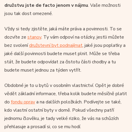
družstvu jste de facto jenom v nájmu
. Vaše možnosti
jsou tak dost omezené.
Vždy si tedy zjistěte, jaká máte práva a povinnosti. To se
dozvíte ze
stanov
. Ty vám odpoví na otázky, jestli můžete
bez svolení
družstevní byt podnajímat
, jaké jsou poplatky a
jaké další povinnosti budete muset plnit. Může se třeba
stát, že budete odpovídat za čistotu části chodby a tu
budete muset jednou za týden vytřít.
Obdobné je to u bytů v osobním vlastnictví. Opět je dobré
vědět základní informace, třeba kolik budete měsíčně platit
do
fondu oprav
a na dalších položkách. Podívejte se také,
kdo vlastní ostatní byty v domě. Pokud všechny patří
jednomu člověku, je tady velké riziko, že vás na schůzích
přehlasuje a prosadí si, co se mu hodí.