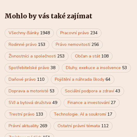
Mohlo by vás také zajímat
Všechny články
1948
Pracovní právo
234
Rodinné právo
153
Právo nemovitostí
256
Živnostníci a společnosti
253
Občan a stát
108
Spotřebitelské právo
38
Dluhy, exekuce a insolvence
53
Daňové právo
110
Pojištění a náhrada škody
64
Doprava a motoristé
53
Sociální podpora a zdraví
43
SVJ a bytová družstva
49
Finance a investování
27
Trestní právo
133
Technologie, AI a soukromí
17
Právní aktuality
269
Ostatní právní témata
112