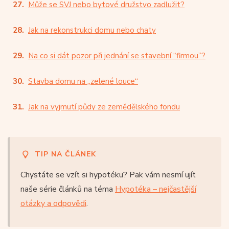
Může se SVJ nebo bytové družstvo zadlužit?
Jak na rekonstrukci domu nebo chaty
Na co si dát pozor při jednání se stavební “firmou”?
Stavba domu na „zelené louce“
Jak na vyjmutí půdy ze zemědělského fondu
TIP NA ČLÁNEK
Chystáte se vzít si hypotéku? Pak vám nesmí ujít
naše série článků na téma
Hypotéka – nejčastější
otázky a odpovědi
.