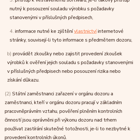
3.
přístup k vestavěnému softwaru, je-li takový přístup
nutný k posouzení souladu výrobku s požadavky
stanovenými v příslušných předpisech,
4.
informace nutné ke zjištění
vlastnictví
internetové
stránky, souvisejí-li tyto informace s předmětem dozoru,
b)
provádět zkoušky nebo zajistit provedení zkoušek
výrobků k ověření jejich souladu s požadavky stanovenými
v příslušných předpisech nebo posouzení rizika nebo
získání důkazu.
(2)
Státní zaměstnanci zařazení v orgánu dozoru a
zaměstnanci, kteří v orgánu dozoru pracují v základním
pracovněprávním vztahu, pověření plněním kontrolních
činností jsou oprávněni při výkonu dozoru nad trhem
používat zastírání skutečné totožnosti, je-li to nezbytné k
provedení kontrolních úkonů.