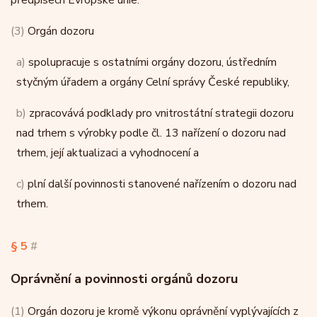
předpisech Evropské unie.
(3)
Orgán dozoru
a)
spolupracuje s ostatními orgány dozoru, ústředním
styčným úřadem a orgány Celní správy České republiky,
b)
zpracovává podklady pro vnitrostátní strategii dozoru
nad trhem s výrobky podle čl. 13 nařízení o dozoru nad
trhem, její aktualizaci a vyhodnocení a
c)
plní další povinnosti stanovené nařízením o dozoru nad
trhem.
§ 5
#
Oprávnění a povinnosti orgánů dozoru
(1)
Orgán dozoru je kromě výkonu oprávnění vyplývajících z