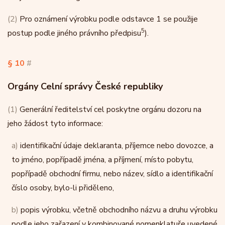
(2)
Pro oznámení výrobku podle odstavce 1 se použije
5
postup podle jiného právního předpisu
).
§ 10
#
Orgány Celní správy České republiky
(1)
Generální ředitelství cel poskytne orgánu dozoru na
jeho žádost tyto informace:
a)
identifikační údaje deklaranta, příjemce nebo dovozce, a
to jméno, popřípadě jména, a příjmení, místo pobytu,
popřípadě obchodní firmu, nebo název, sídlo a identifikační
číslo osoby, bylo-li přiděleno,
b)
popis výrobku, včetně obchodního názvu a druhu výrobku
podle jeho zařazení v kombinované nomenklatuře uvedené