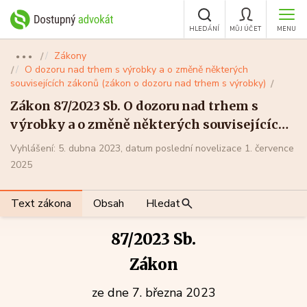
HLEDÁNÍ
MŮJ ÚČET
MENU
Zákony
●●●
O dozoru nad trhem s výrobky a o změně některých
souvisejících zákonů (zákon o dozoru nad trhem s výrobky)
Zákon 87/2023 Sb. O dozoru nad trhem s
výrobky a o změně některých souvisejících
zákonů (zákon o dozoru nad trhem s
Vyhlášení: 5. dubna 2023, datum poslední novelizace 1. července
výrobky)
2025
Text zákona
Obsah
Hledat
87/2023 Sb.
Zákon
ze dne 7. března 2023