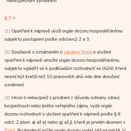
nebezpečným výrobkem.
§ 7
#
(1)
Opatření k nápravě uloží orgán dozoru hospodářskému
subjektu postupem podle odstavců 2 a 3.
(2)
Současně s oznámením o
zahájení řízení
o uložení
opatření k nápravě umožní orgán dozoru hospodářskému
subjektu vyjádřit se k podkladům rozhodnutí ve lhůtě, která
nesmí být kratší než 10 pracovních dnů ode dne doručení
oznámení.
(3)
Hrozí-li nebezpečí z prodlení z důvodu ochrany zdraví,
bezpečnosti nebo jiného veřejného zájmu, vydá orgán
dozoru rozhodnutí o uložení opatření k nápravě podle § 6
odst. 2 písm. a) až e) nebo g) až j), které je prvním úkonem v
řízení
. Rozhodnutí může orgán dozoru vydat též na místě. V