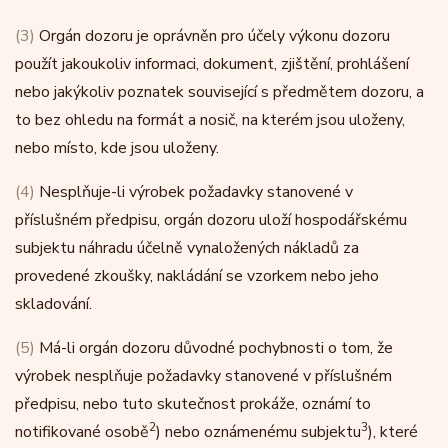
(3)
Orgán dozoru je oprávněn pro účely výkonu dozoru
použít jakoukoliv informaci, dokument, zjištění, prohlášení
nebo jakýkoliv poznatek související s předmětem dozoru, a
to bez ohledu na formát a nosič, na kterém jsou uloženy,
nebo místo, kde jsou uloženy.
(4)
Nesplňuje-li výrobek požadavky stanovené v
příslušném předpisu, orgán dozoru uloží hospodářskému
subjektu náhradu účelně vynaložených nákladů za
provedené zkoušky, nakládání se vzorkem nebo jeho
skladování.
(5)
Má-li orgán dozoru důvodné pochybnosti o tom, že
výrobek nesplňuje požadavky stanovené v příslušném
předpisu, nebo tuto skutečnost prokáže, oznámí to
2
3
notifikované osobě
) nebo oznámenému subjektu
), které