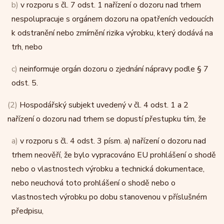
b)
v rozporu s čl. 7 odst. 1 nařízení o dozoru nad trhem
nespolupracuje s orgánem dozoru na opatřeních vedoucích
k odstranění nebo zmírnění rizika výrobku, který dodává na
trh, nebo
c)
neinformuje orgán dozoru o zjednání nápravy podle § 7
odst. 5.
(2)
Hospodářský subjekt uvedený v čl. 4 odst. 1 a 2
nařízení o dozoru nad trhem se dopustí přestupku tím, že
a)
v rozporu s čl. 4 odst. 3 písm. a) nařízení o dozoru nad
trhem neověří, že bylo vypracováno EU prohlášení o shodě
nebo o vlastnostech výrobku a technická dokumentace,
nebo neuchová toto prohlášení o shodě nebo o
vlastnostech výrobku po dobu stanovenou v příslušném
předpisu,