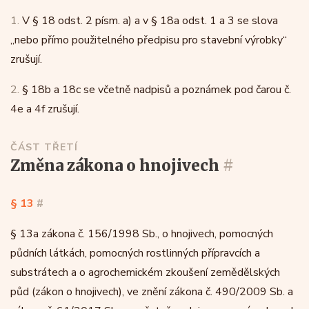
1.
V § 18 odst. 2 písm. a) a v § 18a odst. 1 a 3 se slova
„nebo přímo použitelného předpisu pro stavební výrobky“
zrušují.
2.
§ 18b a 18c se včetně nadpisů a poznámek pod čarou č.
4e a 4f zrušují.
ČÁST TŘETÍ
změna zákona o hnojivech
#
§ 13
#
§ 13a zákona č. 156/1998 Sb., o hnojivech, pomocných
půdních látkách, pomocných rostlinných přípravcích a
substrátech a o agrochemickém zkoušení zemědělských
půd (zákon o hnojivech), ve znění zákona č. 490/2009 Sb. a