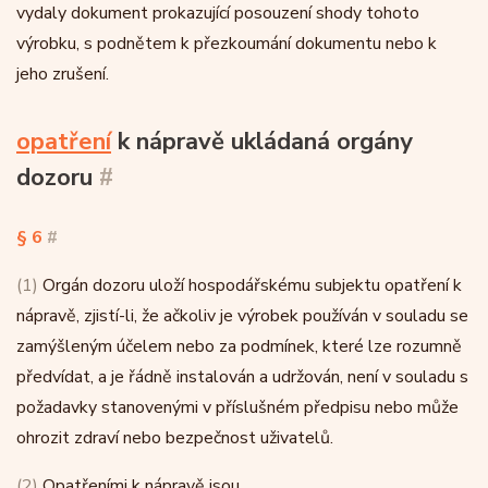
vydaly dokument prokazující posouzení shody tohoto
výrobku, s podnětem k přezkoumání dokumentu nebo k
jeho zrušení.
opatření
k nápravě ukládaná orgány
dozoru
#
§ 6
#
(1)
Orgán dozoru uloží hospodářskému subjektu opatření k
nápravě, zjistí-li, že ačkoliv je výrobek používán v souladu se
zamýšleným účelem nebo za podmínek, které lze rozumně
předvídat, a je řádně instalován a udržován, není v souladu s
požadavky stanovenými v příslušném předpisu nebo může
ohrozit zdraví nebo bezpečnost uživatelů.
(2)
Opatřeními k nápravě jsou